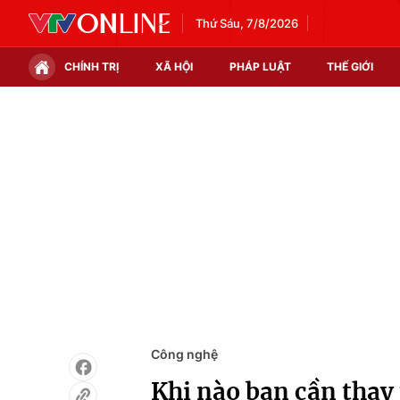
Thứ Sáu, 7/8/2026
CHÍNH TRỊ
XÃ HỘI
PHÁP LUẬT
THẾ GIỚI
Chính trị
Xã hội
Thế giới
Kinh tế
Tin tức
Tài chính
Thế giới đó đây
Thị trường
Câu chuyện quốc tế
Góc doanh nghiệp
Dữ liệu và đời sống
Công nghệ
Khi nào bạn cần thay 