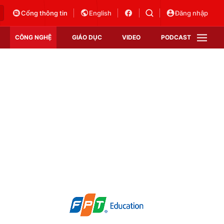
Cổng thông tin
English
Đăng nhập
CÔNG NGHỆ
GIÁO DỤC
VIDEO
PODCAST
VTV Money
VTV Thể thao
VTV Sức khoẻ
Bất động sản
Thị trường 24h
Tấm lòng Việt
Vươn mình bằng AI
VTV4
VTV8
VTV9
Lịch phát sóng
Giao lưu trực tuyến
Sự kiện