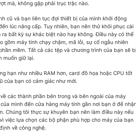
ợt mà, không gặp phải trục trặc nào.
 cũ và bạn liên tục đợi thiết bị của mình khởi động
đến lúc nâng cấp. Tuy nhiên, bạn nên thử khôi phục cài
 ra bất kỳ sự khác biệt nào hay không. Điều này có thể
bao gồm máy tính chạy chậm, mã lỗi, sự cố ngẫu nhiên
phần mềm. Tất cả các tệp và chương trình của bạn sẽ b
n muốn giữ lại.
ẳng hạn như nhiều RAM hơn, card đồ họa hoặc CPU tốt
ũ của bạn có cảm giác như mới.
 về các thành phần bên trong và bên ngoài của máy
bị của mình đến cửa hàng máy tính gần nơi bạn ở để nhậ
ạn. Chúng tôi thực sự khuyên bạn nên làm điều này nếu
 vì việc lựa chọn các bộ phận phù hợp cho máy của bạn
 định về công nghệ.