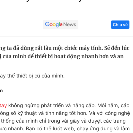
Góc ảnh
Chia sẻ
Giáo dục
Công nghệ
Tuyển sinh
Hitech Công ng
g ta đã dùng rất lâu một chiếc máy tính. Sẽ đến lúc
Học trực tuyến
Sản phẩm
ị của mình để thiết bị hoạt động nhanh hơn và an
g
Thị trường
Tư vấn
y thế thiết bị cũ của mình.
ậm
tay
không ngừng phát triển và nâng cấp. Mỗi năm, các
ông số kỹ thuật và tính năng tốt hơn. Và với công nghệ
thống của mình chỉ trong vài giây và duyệt các trang
cực nhanh. Bạn có thể lướt web, chạy ứng dụng và làm