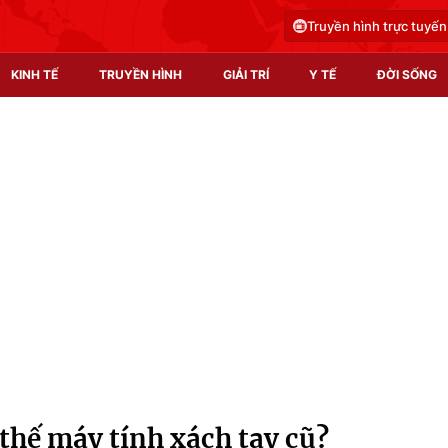
Truyền hình trực tuyến
KINH TẾ
TRUYỀN HÌNH
GIẢI TRÍ
Y TẾ
ĐỜI SỐNG
Pháp luật
Y tế
Truyền hình
Multimedia
Phim VTV
Video
Hậu trường
Shorts video
Nhân vật
Podcast
Khán giả
EMagazine
Giải sao mai
Photo
thế máy tính xách tay cũ?
Infographic