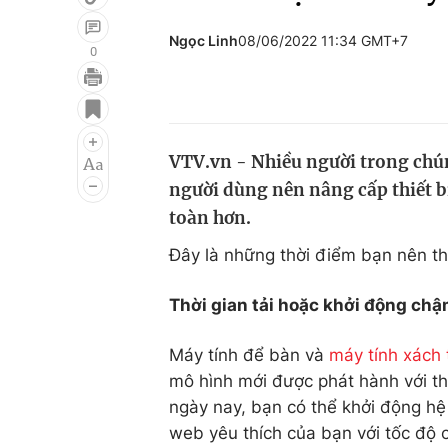
Ngọc Linh
08/06/2022 11:34 GMT+7
0
Giải trí
Đời sống
Điện ảnh
Du lịch
VTV.vn - Nhiều người trong chún
Âm nhạc
Làm đẹp
người dùng nên nâng cấp thiết b
Sao
Chất lượng cuộc sốn
toàn hơn.
Đây là những thời điểm bạn nên tha
Thời gian tải hoặc khởi động ch
Máy tính để bàn và
máy tính xách 
mô hình mới được phát hành với th
ngày nay, bạn có thể khởi động hệ 
web yêu thích của bạn với tốc độ 