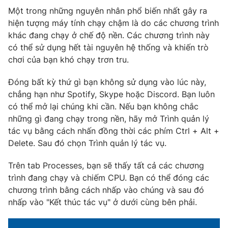
Một trong những nguyên nhân phổ biến nhất gây ra
Photo
Infographic
hiện tượng máy tính chạy chậm là do các chương trình
khác đang chạy ở chế độ nền. Các chương trình này
Video
Shorts video
có thể sử dụng hết tài nguyên hệ thống và khiến trò
chơi của bạn khó chạy trơn tru.
VTV Money
VTV Thể thao
Đóng bất kỳ thứ gì bạn không sử dụng vào lúc này,
chẳng hạn như Spotify, Skype hoặc Discord. Bạn luôn
VTV Sức khoẻ
Bất động sản
có thể mở lại chúng khi cần. Nếu bạn không chắc
những gì đang chạy trong nền, hãy mở Trình quản lý
tác vụ bằng cách nhấn đồng thời các phím Ctrl + Alt +
Thị trường 24h
Tấm lòng Việt
Delete. Sau đó chọn Trình quản lý tác vụ.
VTV4
Vươn mình bằng AI
Trên tab Processes, bạn sẽ thấy tất cả các chương
trình đang chạy và chiếm CPU. Bạn có thể đóng các
chương trình bằng cách nhấp vào chúng và sau đó
VTV9
VTV8
nhấp vào "Kết thúc tác vụ" ở dưới cùng bên phải.
Liên hệ tòa soạn
English