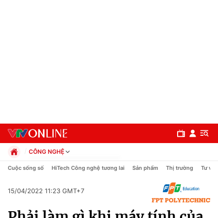
CÔNG NGHỆ
Chính trị
Cuộc sống số
HiTech Công nghệ tương lai
Sản phẩm
Thị trường
Tư vấn
Xã hội
Pháp luật
15/04/2022 11:23 GMT+7
Chuyên mục
Kinh tế
Phải làm gì khi máy tính của
Thể thao