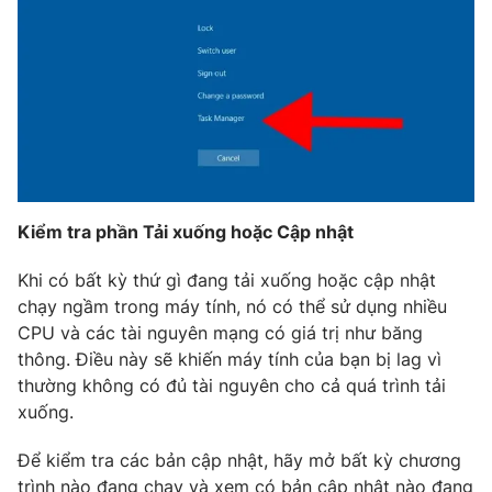
THỜI BÁO VTV
Theo dõi báo trên
Kiểm tra phần Tải xuống hoặc Cập nhật
Cơ quan chủ quản:
Đài Truyền hình Việt Nam
Cơ quan báo chí:
Thời báo VTV
Khi có bất kỳ thứ gì đang tải xuống hoặc cập nhật
Giấy phép hoạt động báo in và báo điện tử số 483/GP-BTTTT
chạy ngầm trong máy tính, nó có thể sử dụng nhiều
cấp ngày 29/12/2023
CPU và các tài nguyên mạng có giá trị như băng
Tổng Biên tập:
Vũ Thanh Thủy
thông. Điều này sẽ khiến máy tính của bạn bị lag vì
Phó Tổng Biên tập:
Nguyễn Thị Mỹ Hạnh, Phạm Quốc Thắng,
thường không có đủ tài nguyên cho cả quá trình tải
Nguyễn Trọng Ninh
xuống.
Tổng đài VTV:
024.38 355 931 - 024.38 355 932
Để kiểm tra các bản cập nhật, hãy mở bất kỳ chương
Ðiện thoại Thời báo VTV:
024.66 897 897
trình nào đang chạy và xem có bản cập nhật nào đang