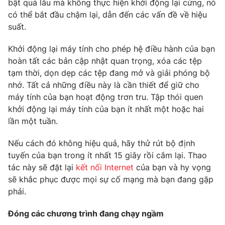
bật quá lâu mà không thực hiện khởi động lại cứng, nó
Phim VTV
Giải trí
có thể bắt đầu chậm lại, dẫn đến các vấn đề về hiệu
Hậu trường
suất.
Điện ảnh
Đời sống
Nhân vật
Khởi động lại máy tính cho phép hệ điều hành của bạn
Âm nhạc
hoàn tất các bản cập nhật quan trọng, xóa các tệp
Du lịch
Khán giả
Giáo dục
Sao
tạm thời, dọn dẹp các tệp đang mở và giải phóng bộ
Làm đẹp
Giải sao mai
nhớ. Tất cả những điều này là cần thiết để giữ cho
Tuyển sinh
máy tính của bạn hoạt động trơn tru. Tập thói quen
Công nghệ
Chất lượng cuộc sống
khởi động lại máy tính của bạn ít nhất một hoặc hai
Học trực tuyến
Hitech Công nghệ tương lai
lần một tuần.
Giao lưu trực tuyến
Sản phẩm
Nếu cách đó không hiệu quả, hãy thử rút bộ định
tuyến của bạn trong ít nhất 15 giây rồi cắm lại. Thao
Lịch phát sóng
Thị trường
tác này sẽ đặt lại
kết nối Internet
của bạn và hy vọng
sẽ khắc phục được mọi sự cố mạng mà bạn đang gặp
Tư vấn
phải.
Chuyên mục khác
Emagazine
Podcast
Đóng các chương trình đang chạy ngầm