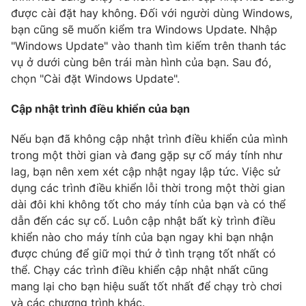
Email:
toasoan@vtv.vn
được cài đặt hay không. Đối với người dùng Windows,
Liên hệ quảng cáo:
024-7300.7108
bạn cũng sẽ muốn kiểm tra Windows Update. Nhập
"Windows Update" vào thanh tìm kiếm trên thanh tác
vụ ở dưới cùng bên trái màn hình của bạn. Sau đó,
chọn "Cài đặt Windows Update".
Cập nhật trình điều khiển của bạn
Nếu bạn đã không cập nhật trình điều khiển của mình
trong một thời gian và đang gặp sự cố máy tính như
lag, bạn nên xem xét cập nhật ngay lập tức. Việc sử
dụng các trình điều khiển lỗi thời trong một thời gian
dài đôi khi không tốt cho máy tính của bạn và có thể
® Cấm sao chép dưới mọi hình thức nếu không có sự chấp
dẫn đến các sự cố. Luôn cập nhật bất kỳ trình điều
thuận bằng văn bản. Ghi rõ nguồn VTV.vn khi phát hành lại
khiển nào cho máy tính của bạn ngay khi bạn nhận
thông tin từ website này.
được chúng để giữ mọi thứ ở tình trạng tốt nhất có
thể. Chạy các trình điều khiển cập nhật nhất cũng
mang lại cho bạn hiệu suất tốt nhất để chạy trò chơi
và các chương trình khác.