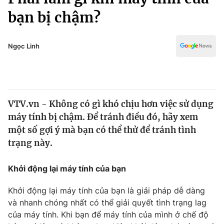
Chính trị
Truyền hình
bạn bị chậm?
Văn hóa - Giải trí
Xã hội
Y tế
Ngọc Linh
Đời sống
Pháp luật
Công nghệ
Giáo dục
Y tế
VTV.vn - Không có gì khó chịu hơn việc sử dụng
máy tính bị chậm. Để tránh điều đó, hãy xem
Thế giới
một số gợi ý mà bạn có thể thử để tránh tình
Tin tức
trạng này.
Kinh tế
Thế giới đó đây
Khởi động lại máy tính của bạn
Tài chính
Dữ liệu và đời sống
Câu chuyện quốc tế
Thị trường
Khởi động lại máy tính của bạn là giải pháp dễ dàng
và nhanh chóng nhất có thể giải quyết tình trạng lag
Truyền hình
Góc doanh nghiệp
của máy tính. Khi bạn để máy tính của mình ở chế độ