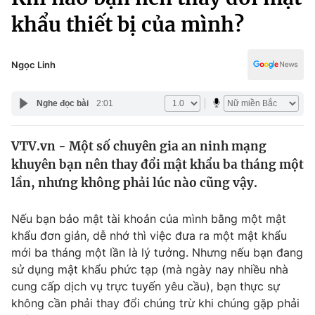
Chính trị
Truyền hình
khẩu thiết bị của mình?
Văn hóa - Giải trí
Xã hội
Y tế
Ngọc Linh
Đời sống
Pháp luật
Công nghệ
Nghe đọc bài
2:01
Giáo dục
Y tế
VTV.vn - Một số chuyên gia an ninh mạng
khuyên bạn nên thay đổi mật khẩu ba tháng một
Thế giới
lần, nhưng không phải lúc nào cũng vậy.
Tin tức
Kinh tế
Nếu bạn bảo mật tài khoản của mình bằng một mật
Thế giới đó đây
khẩu đơn giản, dễ nhớ thì việc đưa ra một mật khẩu
Tài chính
Dữ liệu và đời sống
mới ba tháng một lần là lý tưởng. Nhưng nếu bạn đang
Câu chuyện quốc tế
Thị trường
sử dụng mật khẩu phức tạp (mà ngày nay nhiều nhà
cung cấp dịch vụ trực tuyến yêu cầu), bạn thực sự
Truyền hình
Góc doanh nghiệp
không cần phải thay đổi chúng trừ khi chúng gặp phải