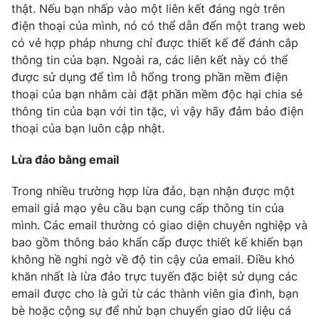
thật. Nếu bạn nhấp vào một liên kết đáng ngờ trên
điện thoại của mình, nó có thể dẫn đến một trang web
có vẻ hợp pháp nhưng chỉ được thiết kế để đánh cắp
thông tin của bạn. Ngoài ra, các liên kết này có thể
THỜI BÁO VTV
được sử dụng để tìm lỗ hổng trong phần mềm điện
thoại của bạn nhằm cài đặt phần mềm độc hại chia sẻ
thông tin của bạn với tin tặc, vì vậy hãy đảm bảo điện
thoại của bạn luôn cập nhật.
Theo dõi báo trên
Lừa đảo bằng email
Cơ quan chủ quản:
Đài Truyền hình Việt Nam
Trong nhiều trường hợp lừa đảo, bạn nhận được một
Cơ quan báo chí:
Thời báo VTV
email giả mạo yêu cầu bạn cung cấp thông tin của
Giấy phép hoạt động báo in và báo điện tử số 483/GP-BTTTT
mình. Các email thường có giao diện chuyên nghiệp và
cấp ngày 29/12/2023
bao gồm thông báo khẩn cấp được thiết kế khiến bạn
Tổng Biên tập:
Vũ Thanh Thủy
không hề nghi ngờ về độ tin cậy của email. Điều khó
Phó Tổng Biên tập:
Nguyễn Thị Mỹ Hạnh, Phạm Quốc Thắng,
khăn nhất là lừa đảo trực tuyến đặc biệt sử dụng các
Nguyễn Trọng Ninh
email được cho là gửi từ các thành viên gia đình, bạn
Tổng đài VTV:
024.38 355 931 - 024.38 355 932
bè hoặc cộng sự để nhử bạn chuyển giao dữ liệu cá