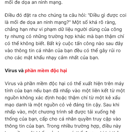
Phim VTV
mối đe dọa an ninh mạng.
Giải trí
Hậu trường
Điều đó đặt ra cho chúng ta câu hỏi: "Điều gì được coi
Điện ảnh
là mối đe dọa an ninh mạng?" Một số khá rõ ràng,
Đời sống
Nhân vật
chẳng hạn như vi phạm dữ liệu người dùng của công
Âm nhạc
Du lịch
ty nhưng có những trường hợp khác mà bạn thậm chí
Khán giả
Giáo dục
Sao
có thể không biết. Bất kỳ cuộc tấn công nào sau đây
Làm đẹp
Giải sao mai
vào thông tin cá nhân của bạn đều có thể gây rủi ro
Tuyển sinh
cho các mật khẩu nhạy cảm nhất của bạn.
Công nghệ
Chất lượng cuộc sống
Học trực tuyến
Hitech Công nghệ tương lai
Virus và
phần mềm độc hại
Giao lưu trực tuyến
Sản phẩm
Virus và phần mềm độc hại có thể xuất hiện trên máy
tính của bạn nếu bạn đã nhấp vào một liên kết từ một
Lịch phát sóng
Thị trường
nguồn không xác định hoặc thậm chí từ một kẻ xấu
mạo danh là một nguồn có vẻ đáng tin cậy. Sau khi
Tư vấn
nhấp vào, một chương trình sẽ được tải xuống hệ
Chuyên mục khác
thống của bạn, cấp cho cá nhân quyền truy cập vào
Emagazine
Podcast
thông tin của bạn. Trong nhiều trường hợp, điều này