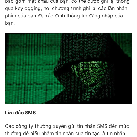
bao gồm mật khẩu của bạn, có thể được ghi lại thông
qua keylogging, nơi chương trình ghi lại các lần nhấn
Photo
Infographic
phím của bạn để xác định thông tin đăng nhập của
bạn.
Video
Shorts video
VTV Money
VTV Thể thao
VTV Sức khoẻ
Bất động sản
Thị trường 24h
Tấm lòng Việt
VTV4
Vươn mình bằng AI
Lừa đảo SMS
VTV9
VTV8
Các công ty thường xuyên gửi tin nhắn SMS đến mức
thường dễ hiểu nhầm tin nhắn của tin tặc là tin nhắn
Liên hệ tòa soạn
English