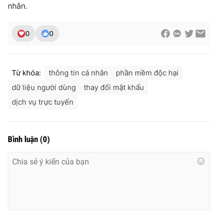
nhân.
Ðiện thoại Thời báo VTV:
024.66 897 897
Email:
toasoan@vtv.vn
Liên hệ quảng cáo:
024-7300.7108
0
0
Từ khóa:
thông tin cá nhân
phần mềm độc hại
dữ liệu người dùng
thay đổi mật khẩu
dịch vụ trực tuyến
Bình luận
(
0
)
® Cấm sao chép dưới mọi hình thức nếu không có sự chấp
thuận bằng văn bản. Ghi rõ nguồn VTV.vn khi phát hành lại
thông tin từ website này.