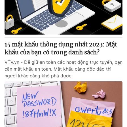
Tin tức
Kinh tế
Thế giới đó đây
Tài chính
Dữ liệu và đời sống
Câu chuyện quốc tế
Thị trường
15 mật khẩu thông dụng nhất 2023: Mật
Truyền hình
Góc doanh nghiệp
khẩu của bạn có trong danh sách?
Phim VTV
Giải trí
VTV.vn - Để giữ an toàn các hoạt động trực tuyến, bạn
Hậu trường
cần mật khẩu an toàn. Mật khẩu càng độc đáo thì
Điện ảnh
người khác càng khó phá được.
Đời sống
Nhân vật
Âm nhạc
Du lịch
Khán giả
Giáo dục
Sao
Làm đẹp
Giải sao mai
Tuyển sinh
Công nghệ
Chất lượng cuộc sống
Học trực tuyến
Hitech Công nghệ tương lai