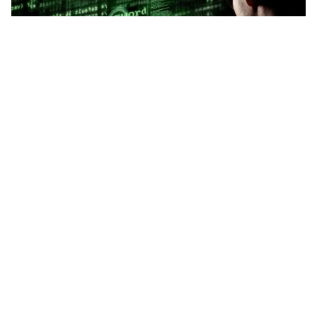
Tin mới
Video
Live
Emagazine
Trang chủ
Hà Nội yêu cầu tăng cường bảo mật thư
điện tử
VTV.vn - Tất cả các cơ quan, đơn vị có sử dụng hệ
thống thư điện tử của TP Hà Nội cần tăng cường an
toàn, an ninh thông tin.