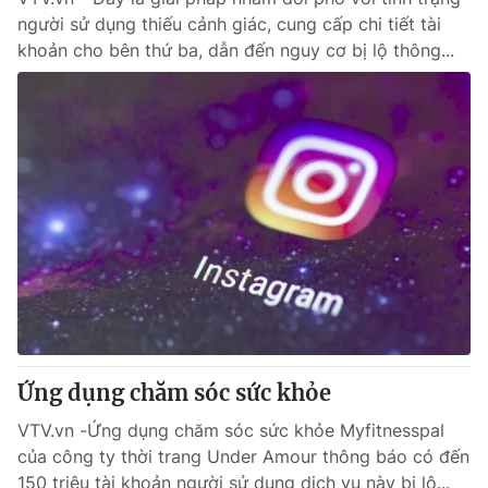
người sử dụng thiếu cảnh giác, cung cấp chi tiết tài
khoản cho bên thứ ba, dẫn đến nguy cơ bị lộ thông...
Ứng dụng chăm sóc sức khỏe
VTV.vn -Ứng dụng chăm sóc sức khỏe Myfitnesspal
của công ty thời trang Under Amour thông báo có đến
150 triệu tài khoản người sử dụng dịch vụ này bị lộ...