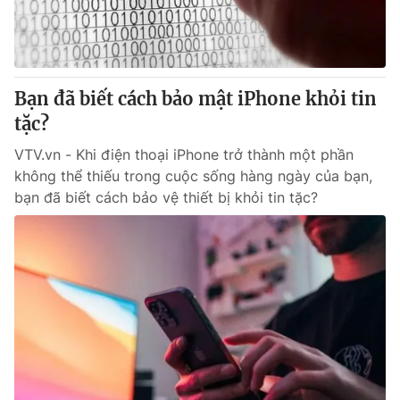
Thị trường 24h
Tấm lòng Việt
VTV4
Vươn mình bằng AI
Bạn đã biết cách bảo mật iPhone khỏi tin
VTV9
VTV8
tặc?
VTV.vn - Khi điện thoại iPhone trở thành một phần
Liên hệ tòa soạn
English
không thể thiếu trong cuộc sống hàng ngày của bạn,
bạn đã biết cách bảo vệ thiết bị khỏi tin tặc?
THỜI BÁO VTV
Theo dõi báo trên
Cơ quan chủ quản:
Đài Truyền hình Việt Nam
Cơ quan báo chí:
Thời báo VTV