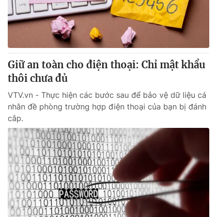
Giao lưu trực tuyến
Sản phẩm
Lịch phát sóng
Thị trường
Tư vấn
Giữ an toàn cho điện thoại: Chỉ mật khẩu
Chuyên mục khác
thôi chưa đủ
Emagazine
Podcast
VTV.vn - Thực hiện các bước sau để bảo vệ dữ liệu cá
nhân đề phòng trường hợp điện thoại của bạn bị đánh
Photo
Infographic
cắp.
Video
Shorts video
VTV Money
VTV Thể thao
VTV Sức khoẻ
Bất động sản