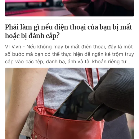
Giấy phép hoạt động báo in và báo điện tử số 483/GP-BTTTT
cấp ngày 29/12/2023
Tổng Biên tập:
Vũ Thanh Thủy
Phải làm gì nếu điện thoại của bạn bị mất
Phó Tổng Biên tập:
Nguyễn Thị Mỹ Hạnh, Phạm Quốc Thắng,
hoặc bị đánh cắp?
Nguyễn Trọng Ninh
Tổng đài VTV:
024.38 355 931 - 024.38 355 932
VTV.vn - Nếu không may bị mất điện thoại, đây là một
Ðiện thoại Thời báo VTV:
024.66 897 897
số bước mà bạn có thể thực hiện để ngăn kẻ trộm truy
Email:
toasoan@vtv.vn
cập vào các tệp, danh bạ, ảnh và tài khoản riêng tư...
Liên hệ quảng cáo:
024-7300.7108