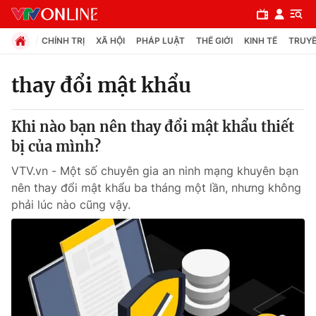
CHÍNH TRỊ
XÃ HỘI
PHÁP LUẬT
THẾ GIỚI
KINH TẾ
TRUYỀ
thay đổi mật khẩu
Chuyên mục
Khi nào bạn nên thay đổi mật khẩu thiết
Chính trị
bị của mình?
VTV.vn - Một số chuyên gia an ninh mạng khuyên bạn
Xã hội
nên thay đổi mật khẩu ba tháng một lần, nhưng không
phải lúc nào cũng vậy.
Pháp luật
Y tế
Thế giới