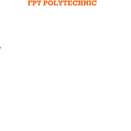
Liên hệ toà soạn
hệ tương lai
o
à