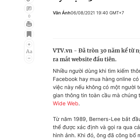
Vân Ánh
06/08/2021 19:40 GMT+7
0
Giải trí
Đời sống
Điện ảnh
Du lịch
VTV.vn - Đã tròn 30 năm kể từ 
Âm nhạc
Làm đẹp
ra mắt website đầu tiên.
Sao
Chất lượng cuộc sốn
Nhiều người dùng khi tìm kiếm thô
Facebook hay mua hàng online có 
việc này nếu không có một người t
gian thông tin toàn cầu mà chúng t
Wide Web
.
Từ năm 1989, Berners-Lee bắt đầu
thể được xác định và gọi ra qua c
hình ảnh. Khi đó, ông đã công bố