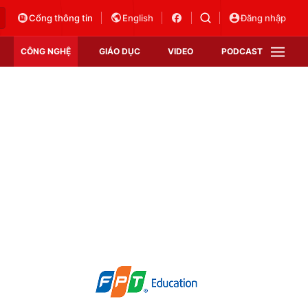
Cổng thông tin
English
Đăng nhập
CÔNG NGHỆ
GIÁO DỤC
VIDEO
PODCAST
VTV Money
VTV Thể thao
VTV Sức khoẻ
Bất động sản
Thị trường 24h
Tấm lòng Việt
Vươn mình bằng AI
VTV4
VTV8
VTV9
Lịch phát sóng
Giao lưu trực tuyến
Sự kiện