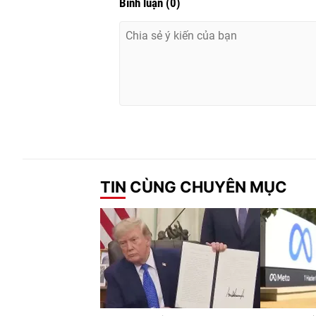
Bình luận
(
0
)
TIN CÙNG CHUYÊN MỤC