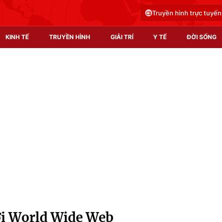
Truyền hình trực tuyến
KINH TẾ
TRUYỀN HÌNH
GIẢI TRÍ
Y TẾ
ĐỜI SỐNG
Pháp luật
Y tế
Truyền hình
Multimedia
Phim VTV
Video
Hậu trường
Shorts video
Nhân vật
Podcast
Khán giả
EMagazine
Giải sao mai
Photo
ời World Wide Web
Infographic