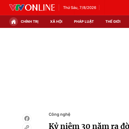
Thứ Sáu, 7/8/2026
CHÍNH TRỊ
XÃ HỘI
PHÁP LUẬT
THẾ GIỚI
Chính trị
Xã hội
Thế giới
Kinh tế
Tin tức
Tài chính
Thế giới đó đây
Thị trường
Câu chuyện quốc tế
Góc doanh nghiệp
Dữ liệu và đời sống
Công nghệ
Kỷ niệm 30 năm ra đ