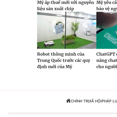
Mỹ áp thuế mới với nguyên
Mỹ yêu cầ
liệu sản xuất chip
bảo vệ ng
Robot thông minh của
ChatGPT 
Trung Quốc trước các quy
năng chat
định mới của Mỹ
cho ngườ
CHÍNH TRỊ
XÃ HỘI
PHÁP L