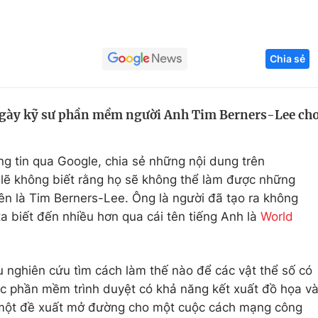
Góc ảnh
Chia sẻ
Giáo dục
Công nghệ
Tuyển sinh
Hitech Công ng
ngày kỹ sư phần mềm người Anh Tim Berners-Lee ch
Học trực tuyến
Sản phẩm
g
Thị trường
ng tin qua Google, chia sẻ những nội dung trên
Tư vấn
lẽ không biết rằng họ sẽ không thể làm được những
ên là Tim Berners-Lee. Ông là người đã tạo ra không
a biết đến nhiều hơn qua cái tên tiếng Anh là
World
 nghiên cứu tìm cách làm thế nào để các vật thể số có
ác phần mềm trình duyệt có khả năng kết xuất đồ họa v
 một đề xuất mở đường cho một cuộc cách mạng công