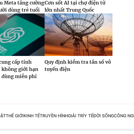
u Meta tăng cường
Cơn sốt AI tại chợ điện tử
ười dùng trẻ tuổi
lớn nhất Trung Quốc
cung cấp tính
Quy định kiểm tra tần số vô
 không giới hạn
tuyến điện
i dùng miễn phí
UẬT
THẾ GIỚI
KINH TẾ
TRUYỀN HÌNH
GIẢI TRÍ
Y TẾ
ĐỜI SỐNG
CÔNG NG