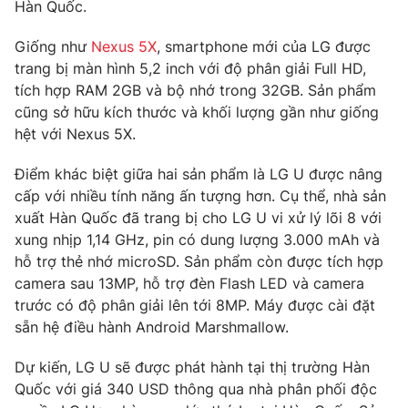
Phim VTV
Hàn Quốc.
Giải trí
Hậu trường
Giống như
Nexus 5X
, smartphone mới của LG được
Điện ảnh
trang bị màn hình 5,2 inch với độ phân giải Full HD,
Đời sống
Nhân vật
tích hợp RAM 2GB và bộ nhớ trong 32GB. Sản phẩm
Âm nhạc
Du lịch
cũng sở hữu kích thước và khối lượng gần như giống
Khán giả
Giáo dục
Sao
hệt với Nexus 5X.
Làm đẹp
Giải sao mai
Tuyển sinh
Điểm khác biệt giữa hai sản phẩm là LG U được nâng
Công nghệ
Chất lượng cuộc sống
cấp với nhiều tính năng ấn tượng hơn. Cụ thể, nhà sản
Học trực tuyến
Hitech Công nghệ tương lai
xuất Hàn Quốc đã trang bị cho LG U vi xử lý lõi 8 với
Giao lưu trực tuyến
xung nhịp 1,14 GHz, pin có dung lượng 3.000 mAh và
Sản phẩm
hỗ trợ thẻ nhớ microSD. Sản phẩm còn được tích hợp
camera sau 13MP, hỗ trợ đèn Flash LED và camera
Lịch phát sóng
Thị trường
trước có độ phân giải lên tới 8MP. Máy được cài đặt
Tư vấn
sẵn hệ điều hành Android Marshmallow.
Chuyên mục khác
Dự kiến, LG U sẽ được phát hành tại thị trường Hàn
Emagazine
Podcast
Quốc với giá 340 USD thông qua nhà phân phối độc