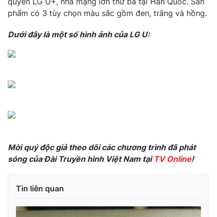
quyền LG U+, nhà mạng lớn thứ ba tại Hàn Quốc. Sản
phẩm có 3 tùy chọn màu sắc gồm đen, trắng và hồng.
Photo
Infographic
Dưới đây là một số hình ảnh của LG U:
Video
Shorts video
VTV Money
VTV Thể thao
VTV Sức khoẻ
Bất động sản
Thị trường 24h
Tấm lòng Việt
Mời quý độc giả theo dõi các chương trình đã phát
VTV4
Vươn mình bằng AI
sóng của Đài Truyền hình Việt Nam tại
TV Online
!
VTV9
VTV8
Tin liên quan
Liên hệ tòa soạn
English