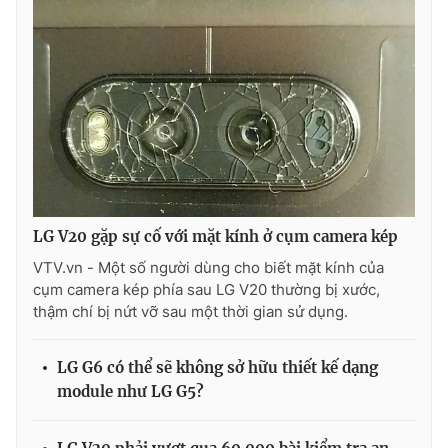
THỜI BÁO VTV
Theo dõi báo trên
LG V20 gặp sự cố với mặt kính ở cụm camera kép
Cơ quan chủ quản:
Đài Truyền hình Việt Nam
VTV.vn - Một số người dùng cho biết mặt kính của
Cơ quan báo chí:
Thời báo VTV
cụm camera kép phía sau LG V20 thường bị xước,
Giấy phép hoạt động báo in và báo điện tử số 483/GP-BTTTT
thậm chí bị nứt vỡ sau một thời gian sử dụng.
cấp ngày 29/12/2023
Tổng Biên tập:
Vũ Thanh Thủy
LG G6 có thể sẽ không sở hữu thiết kế dạng
Phó Tổng Biên tập:
Nguyễn Thị Mỹ Hạnh, Phạm Quốc Thắng,
module như LG G5?
Nguyễn Trọng Ninh
Tổng đài VTV:
024.38 355 931 - 024.38 355 932