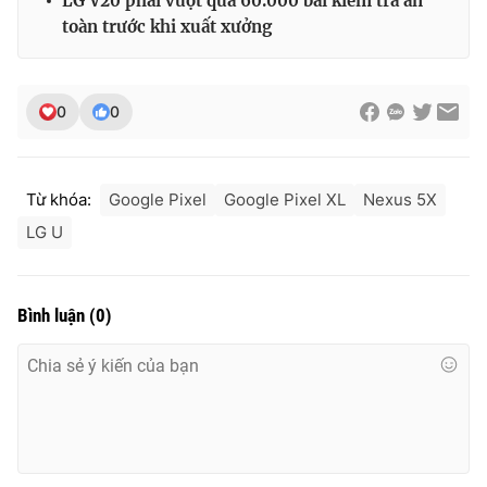
LG V20 phải vượt qua 60.000 bài kiểm tra an
Ðiện thoại Thời báo VTV:
024.66 897 897
toàn trước khi xuất xưởng
Email:
toasoan@vtv.vn
Liên hệ quảng cáo:
024-7300.7108
0
0
Từ khóa:
Google Pixel
Google Pixel XL
Nexus 5X
LG U
Bình luận
(
0
)
® Cấm sao chép dưới mọi hình thức nếu không có sự chấp
thuận bằng văn bản. Ghi rõ nguồn VTV.vn khi phát hành lại
thông tin từ website này.