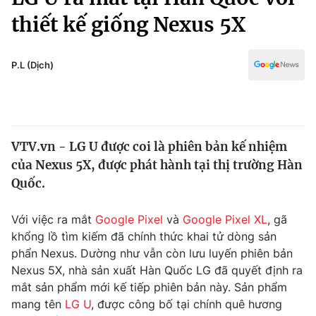
Chính trị
Truyền hình
thiết kế giống Nexus 5X
Văn hóa - Giải trí
Xã hội
Y tế
P.L (Dịch)
Đời sống
Pháp luật
Công nghệ
Giáo dục
Y tế
VTV.vn - LG U được coi là phiên bản kế nhiệm
của Nexus 5X, được phát hành tại thị trường Hàn
Thế giới
Quốc.
Tin tức
Kinh tế
Với việc ra mắt
Google Pixel
và
Google Pixel XL
, gã
Thế giới đó đây
khổng lồ tìm kiếm đã chính thức khai tử dòng sản
Tài chính
Dữ liệu và đời sống
phẩn Nexus. Dường như vẫn còn lưu luyến phiên bản
Câu chuyện quốc tế
Thị trường
Nexus 5X, nhà sản xuất Hàn Quốc LG đã quyết định ra
mắt sản phẩm mới kế tiếp phiên bản này. Sản phẩm
Truyền hình
Góc doanh nghiệp
mang tên
LG U
, được công bố tại chính quê hương