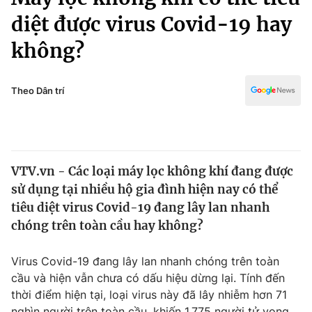
Chính trị
Truyền hình
diệt được virus Covid-19 hay
Văn hóa - Giải trí
Xã hội
không?
Y tế
Đời sống
Pháp luật
Công nghệ
Theo Dân trí
Giáo dục
Y tế
Thế giới
VTV.vn - Các loại máy lọc không khí đang được
sử dụng tại nhiều hộ gia đình hiện nay có thể
Tin tức
Kinh tế
tiêu diệt virus Covid-19 đang lây lan nhanh
Thế giới đó đây
chóng trên toàn cầu hay không?
Tài chính
Dữ liệu và đời sống
Câu chuyện quốc tế
Virus Covid-19 đang lây lan nhanh chóng trên toàn
Thị trường
cầu và hiện vẫn chưa có dấu hiệu dừng lại. Tính đến
Truyền hình
Góc doanh nghiệp
thời điểm hiện tại, loại virus này đã lây nhiễm hơn 71
nghìn người trên toàn cầu, khiến 1.775 người tử vong.