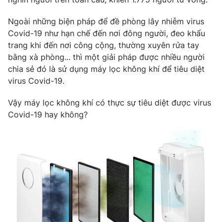
Phim VTV
Giải trí
Ngoài những biện pháp để đề phòng lây nhiễm virus
Hậu trường
Điện ảnh
Covid-19 như hạn chế đến nơi đông người, đeo khẩu
Đời sống
Nhân vật
trang khi đến nơi công cộng, thường xuyên rửa tay
Âm nhạc
bằng xà phòng... thì một giải pháp được nhiều người
Du lịch
Khán giả
Giáo dục
chia sẻ đó là sử dụng máy lọc không khí để tiêu diệt
Sao
Làm đẹp
virus Covid-19.
Giải sao mai
Tuyển sinh
Công nghệ
Chất lượng cuộc sống
Vậy máy lọc không khí có thực sự tiêu diệt được virus
Học trực tuyến
Covid-19 hay không?
Hitech Công nghệ tương lai
Giao lưu trực tuyến
Sản phẩm
Lịch phát sóng
Thị trường
Tư vấn
Chuyên mục khác
Emagazine
Podcast