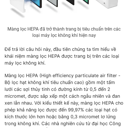
Photo
Infographic
Video
Shorts video
Màng lọc HEPA đã trở thành trang bị tiêu chuẩn trên các
loại máy lọc không khí hiện nay
VTV Money
VTV Thể thao
Để trả lời câu hỏi này, đầu tiên chúng ta tìm hiểu về
khái niệm màng lọc HEPA được trang bị trên các loại
VTV Sức khoẻ
Bất động sản
máy lọc không khí.
Thị trường 24h
Tấm lòng Việt
Màng lọc HEPA (High efficiency particulate air filter -
Bộ lọc hạt không khí tiêu chuẩn cao) gồm một tấm
lưới các sợi thủy tinh có đường kính từ 0,5 đến 2
VTV4
Vươn mình bằng AI
micromet, được sắp xếp một cách ngẫu nhiên và đan
xen lẫn nhau. Với kiểu thiết kế này, màng lọc HEPA cho
VTV9
VTV8
phép khả năng lọc được đến 99,97% các loại hạt có
kích thước lớn hơn hoặc bằng 0,3 micromet lơ lửng
trong không khí. Các nhà nghiên cứu từ đại học Công
Liên hệ tòa soạn
English