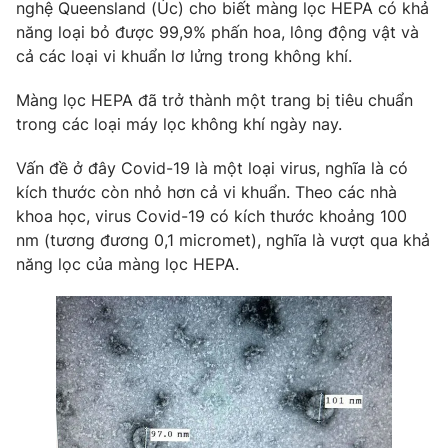
nghệ Queensland (Úc) cho biết màng lọc HEPA có khả
năng loại bỏ được 99,9% phấn hoa, lông động vật và
cả các loại vi khuẩn lơ lửng trong không khí.
THỜI BÁO VTV
Màng lọc HEPA đã trở thành một trang bị tiêu chuẩn
trong các loại máy lọc không khí ngày nay.
Theo dõi báo trên
Vấn đề ở đây Covid-19 là một loại virus, nghĩa là có
kích thước còn nhỏ hơn cả vi khuẩn. Theo các nhà
Cơ quan chủ quản:
Đài Truyền hình Việt Nam
khoa học, virus Covid-19 có kích thước khoảng 100
nm (tương đương 0,1 micromet), nghĩa là vượt qua khả
Cơ quan báo chí:
Thời báo VTV
năng lọc của màng lọc HEPA.
Giấy phép hoạt động báo in và báo điện tử số 483/GP-BTTTT
cấp ngày 29/12/2023
Tổng Biên tập:
Vũ Thanh Thủy
Phó Tổng Biên tập:
Nguyễn Thị Mỹ Hạnh, Phạm Quốc Thắng,
Nguyễn Trọng Ninh
Tổng đài VTV:
024.38 355 931 - 024.38 355 932
Ðiện thoại Thời báo VTV:
024.66 897 897