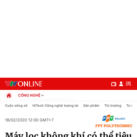
CÔNG NGHỆ
Chính trị
Cuộc sống số
HiTech Công nghệ tương lai
Sản phẩm
Thị trường
Tư vấn
Xã hội
Pháp luật
18/02/2020 12:00 GMT+7
Chuyên mục
Kinh tế
Máy lọc không khí có thể tiêu
Thể thao