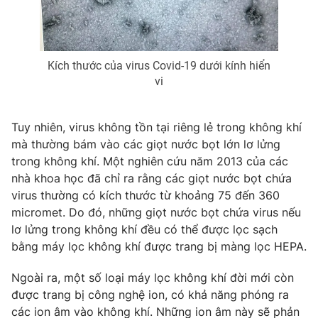
Email:
toasoan@vtv.vn
Liên hệ quảng cáo:
024-7300.7108
Kích thước của virus Covid-19 dưới kính hiển
vi
Tuy nhiên, virus không tồn tại riêng lẻ trong không khí
mà thường bám vào các giọt nước bọt lớn lơ lửng
trong không khí. Một nghiên cứu năm 2013 của các
nhà khoa học đã chỉ ra rằng các giọt nước bọt chứa
virus thường có kích thước từ khoảng 75 đến 360
micromet. Do đó, những giọt nước bọt chứa virus nếu
® Cấm sao chép dưới mọi hình thức nếu không có sự chấp
lơ lửng trong không khí đều có thể được lọc sạch
thuận bằng văn bản. Ghi rõ nguồn VTV.vn khi phát hành lại
bằng máy lọc không khí được trang bị màng lọc HEPA.
thông tin từ website này.
Ngoài ra, một số loại máy lọc không khí đời mới còn
được trang bị công nghệ ion, có khả năng phóng ra
các ion âm vào không khí. Những ion âm này sẽ phản