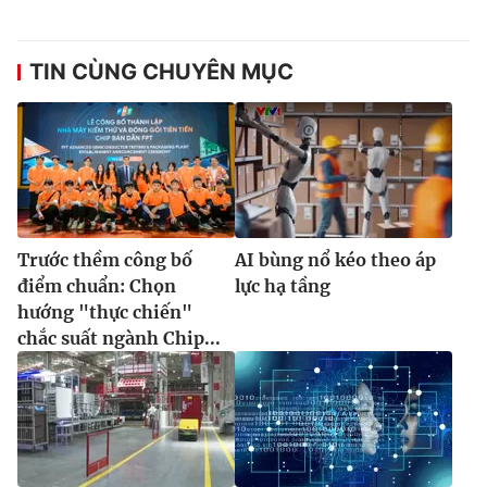
TIN CÙNG CHUYÊN MỤC
Trước thềm công bố
AI bùng nổ kéo theo áp
điểm chuẩn: Chọn
lực hạ tầng
hướng "thực chiến"
chắc suất ngành Chip...