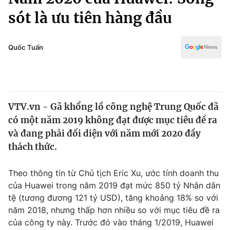
Chính trị
Truyền hình
sót là ưu tiên hàng đầu
Văn hóa - Giải trí
Xã hội
Y tế
Quốc Tuấn
Đời sống
Pháp luật
Công nghệ
Giáo dục
Y tế
VTV.vn - Gã khổng lồ công nghệ Trung Quốc đã
có một năm 2019 không đạt được mục tiêu đề ra
Thế giới
và đang phải đối diện với năm mới 2020 đầy
Tin tức
thách thức.
Kinh tế
Thế giới đó đây
Theo thông tin từ Chủ tịch Eric Xu, ước tính doanh thu
Tài chính
Dữ liệu và đời sống
Câu chuyện quốc tế
của Huawei trong năm 2019 đạt mức 850 tỷ Nhân dân
Thị trường
tệ (tương đương 121 tỷ USD), tăng khoảng 18% so với
năm 2018, nhưng thấp hơn nhiều so với mục tiêu đề ra
Truyền hình
Góc doanh nghiệp
của công ty này. Trước đó vào tháng 1/2019, Huawei