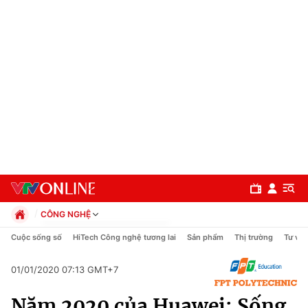
CÔNG NGHỆ
Chính trị
Cuộc sống số
HiTech Công nghệ tương lai
Sản phẩm
Thị trường
Tư vấn
Xã hội
Pháp luật
01/01/2020 07:13 GMT+7
Chuyên mục
Kinh tế
Năm 2020 của Huawei: Sống
Thể thao