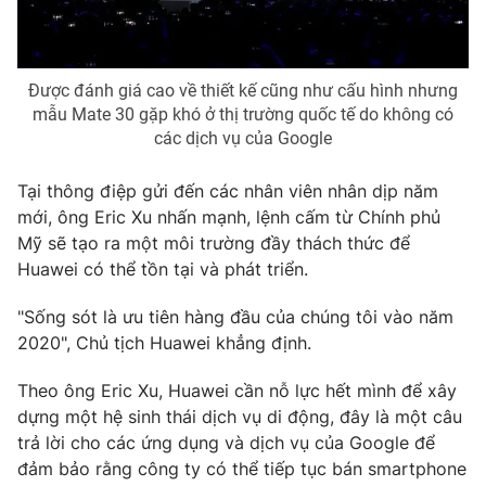
Photo
Infographic
Được đánh giá cao về thiết kế cũng như cấu hình nhưng
Video
Shorts video
mẫu Mate 30 gặp khó ở thị trường quốc tế do không có
các dịch vụ của Google
VTV Money
VTV Thể thao
Tại thông điệp gửi đến các nhân viên nhân dịp năm
mới, ông Eric Xu nhấn mạnh, lệnh cấm từ Chính phủ
VTV Sức khoẻ
Bất động sản
Mỹ sẽ tạo ra một môi trường đầy thách thức để
Huawei có thể tồn tại và phát triển.
Thị trường 24h
Tấm lòng Việt
"Sống sót là ưu tiên hàng đầu của chúng tôi vào năm
2020", Chủ tịch Huawei khẳng định.
VTV4
Vươn mình bằng AI
Theo ông Eric Xu, Huawei cần nỗ lực hết mình để xây
VTV9
VTV8
dựng một hệ sinh thái dịch vụ di động, đây là một câu
trả lời cho các ứng dụng và dịch vụ của Google để
đảm bảo rằng công ty có thể tiếp tục bán smartphone
Liên hệ tòa soạn
English