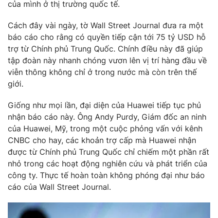
của mình ở thị trường quốc tế.
Cách đây vài ngày, tờ Wall Street Journal đưa ra một
báo cáo cho rằng có quyền tiếp cận tới 75 tỷ USD hỗ
THỜI BÁO VTV
trợ từ Chính phủ Trung Quốc. Chính điều này đã giúp
tập đoàn này nhanh chóng vươn lên vị trí hàng đầu về
viễn thông không chỉ ở trong nước mà còn trên thế
giới.
Theo dõi báo trên
Giống như mọi lần, đại diện của Huawei tiếp tục phủ
nhận báo cáo này. Ông Andy Purdy, Giám đốc an ninh
Cơ quan chủ quản:
Đài Truyền hình Việt Nam
của Huawei, Mỹ, trong một cuộc phỏng vấn với kênh
Cơ quan báo chí:
Thời báo VTV
CNBC cho hay, các khoản trợ cấp mà Huawei nhận
Giấy phép hoạt động báo in và báo điện tử số 483/GP-BTTTT
được từ Chính phủ Trung Quốc chỉ chiếm một phần rất
cấp ngày 29/12/2023
nhỏ trong các hoạt động nghiên cứu và phát triển của
Tổng Biên tập:
Vũ Thanh Thủy
công ty. Thực tế hoàn toàn không phóng đại như báo
cáo của Wall Street Journal.
Phó Tổng Biên tập:
Nguyễn Thị Mỹ Hạnh, Phạm Quốc Thắng,
Nguyễn Trọng Ninh
Tổng đài VTV:
024.38 355 931 - 024.38 355 932