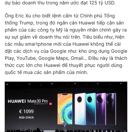
Phim VTV
dự báo doanh thu trong năm ước đạt 125 tỷ USD.
Giải trí
Hậu trường
Ông Eric Xu cho biết lệnh cấm từ Chính phủ Tổng
Điện ảnh
thống Trump, trong đó ngăn cản Huawei tiếp cận sản
Đời sống
Nhân vật
phẩm của các công ty Mỹ là nguyên nhân chính gây ra
Âm nhạc
Du lịch
sự sụt giảm về doanh thu nói trên. Tiêu biểu như, hiện
Khán giả
Giáo dục
Sao
các mẫu smartphone mới của Huawei không thể cài
Làm đẹp
Giải sao mai
đặt các dịch vụ của Google như: kho ứng dụng Google
Tuyển sinh
Công nghệ
Play, YouTube, Google Maps, Gmail... Điều này là thách
Chất lượng cuộc sống
Học trực tuyến
thức cực lớn cho Huawei để thuyết phục người dùng
Hitech Công nghệ tương lai
quốc tế mua các sản phẩm của mình.
Giao lưu trực tuyến
Sản phẩm
Lịch phát sóng
Thị trường
Tư vấn
Chuyên mục khác
Emagazine
Podcast