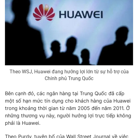
Ðiện thoại Thời báo VTV:
024.66 897 897
Email:
toasoan@vtv.vn
Liên hệ quảng cáo:
024-7300.7108
Theo WSJ, Huawei đang hưởng lợi lớn từ sự hỗ trợ của
Chính phủ Trung Quốc
Bên cạnh đó, các ngân hàng tại Trung Quốc đã cấp
một số hạn mức tín dụng cho khách hàng của Huawei
® Cấm sao chép dưới mọi hình thức nếu không có sự chấp
trong khoảng thời gian từ năm 2005 đến năm 2011. Ở
thuận bằng văn bản. Ghi rõ nguồn VTV.vn khi phát hành lại
những thương vụ này, người hưởng lợi trực tiếp không
thông tin từ website này.
phải là Huawei.
Theo Purdy, tuyên bố của Wall Street Journal về việc