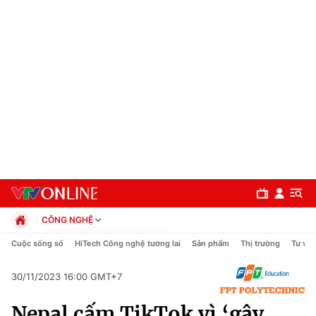
CÔNG NGHỆ
Chính trị
Cuộc sống số
HiTech Công nghệ tương lai
Sản phẩm
Thị trường
Tư vấn
Xã hội
Pháp luật
30/11/2023 16:00 GMT+7
Chuyên mục
Kinh tế
Nepal cấm TikTok vì ‘gây
Thể thao