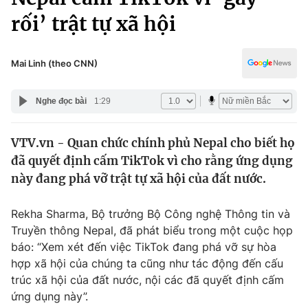
Chính trị
Truyền hình
rối’ trật tự xã hội
Văn hóa - Giải trí
Xã hội
Y tế
Mai Linh (theo CNN)
Đời sống
Pháp luật
Công nghệ
Nghe đọc bài
1:29
Giáo dục
Y tế
VTV.vn - Quan chức chính phủ Nepal cho biết họ
đã quyết định cấm TikTok vì cho rằng ứng dụng
Thế giới
này đang phá vỡ trật tự xã hội của đất nước.
Tin tức
Kinh tế
Rekha Sharma, Bộ trưởng Bộ Công nghệ Thông tin và
Thế giới đó đây
Truyền thông Nepal, đã phát biểu trong một cuộc họp
Tài chính
Dữ liệu và đời sống
báo: “Xem xét đến việc TikTok đang phá vỡ sự hòa
Câu chuyện quốc tế
Thị trường
hợp xã hội của chúng ta cũng như tác động đến cấu
trúc xã hội của đất nước, nội các đã quyết định cấm
Truyền hình
Góc doanh nghiệp
ứng dụng này”.