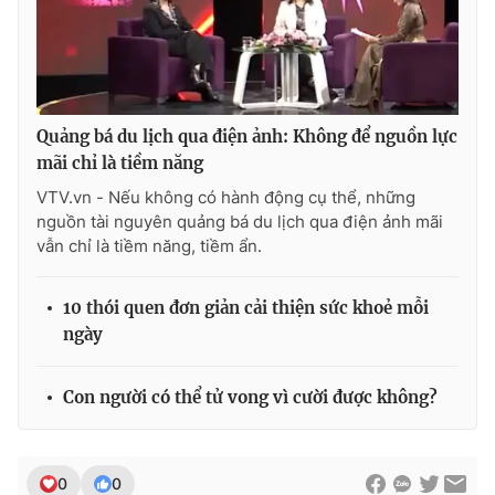
THỜI BÁO VTV
Quảng bá du lịch qua điện ảnh: Không để nguồn lực
mãi chỉ là tiềm năng
VTV.vn - Nếu không có hành động cụ thể, những
Theo dõi báo trên
nguồn tài nguyên quảng bá du lịch qua điện ảnh mãi
vẫn chỉ là tiềm năng, tiềm ẩn.
Cơ quan chủ quản:
Đài Truyền hình Việt Nam
10 thói quen đơn giản cải thiện sức khoẻ mỗi
Cơ quan báo chí:
Thời báo VTV
ngày
Giấy phép hoạt động báo in và báo điện tử số 483/GP-BTTTT
cấp ngày 29/12/2023
Tổng Biên tập:
Vũ Thanh Thủy
Con người có thể tử vong vì cười được không?
Phó Tổng Biên tập:
Nguyễn Thị Mỹ Hạnh, Phạm Quốc Thắng,
Nguyễn Trọng Ninh
Tổng đài VTV:
024.38 355 931 - 024.38 355 932
0
0