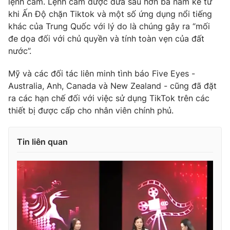
lệnh cấm. Lệnh cấm được đưa sau hơn ba năm kể từ
khi Ấn Độ chặn Tiktok và một số ứng dụng nổi tiếng
Photo
Infographic
khác của Trung Quốc với lý do là chúng gây ra “mối
đe dọa đối với chủ quyền và tính toàn vẹn của đất
Video
Shorts video
nước”.
Mỹ và các đối tác liên minh tình báo Five Eyes -
VTV Money
VTV Thể thao
Australia, Anh, Canada và New Zealand - cũng đã đặt
ra các hạn chế đối với việc sử dụng TikTok trên các
VTV Sức khoẻ
Bất động sản
thiết bị được cấp cho nhân viên chính phủ.
Thị trường 24h
Tấm lòng Việt
Tin liên quan
VTV4
Vươn mình bằng AI
VTV9
VTV8
Liên hệ tòa soạn
English