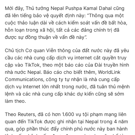
Phim VTV
Giải trí
Mới đây, Thủ tưởng Nepal Pushpa Kamal Dahal cũng
Hậu trường
đã lên tiếng bảo vệ quyết định này: “Thông qua một
Điện ảnh
cuộc thảo luận dài về cách kiểm soát vấn đề bất hòa,
Đời sống
Nhân vật
hỗn loạn trong xã hội, tất cả các đảng chính trị đã
Âm nhạc
Du lịch
được sự đồng thuận về vấn đề này”.
Khán giả
Giáo dục
Sao
Làm đẹp
Giải sao mai
Chủ tịch Cơ quan Viễn thông của đất nước này đã yêu
Tuyển sinh
cầu các nhà cung cấp dịch vụ internet cắt quyền truy
Công nghệ
Chất lượng cuộc sống
cập vào TikTok, theo một báo cáo của Đài truyền hình
Học trực tuyến
Hitech Công nghệ tương lai
nhà nước Nepal. Báo cáo cho biết thêm, WorldLink
Giao lưu trực tuyến
Communications, công ty tự nhận là nhà cung cấp
Sản phẩm
dịch vụ Internet lớn nhất trong nước, đã tuân thủ mệnh
lệnh và các nhà cung cấp khác dự kiến ​​cũng sẽ sớm
Lịch phát sóng
Thị trường
làm theo.
Tư vấn
Theo Reuters, đã có hơn 1.600 vụ tội phạm mạng liên
Chuyên mục khác
quan đến TikTok được ghi nhận tại Nepal trong 4 năm
Emagazine
Podcast
qua, góp phần thúc đẩy chính phủ nước này ban hành