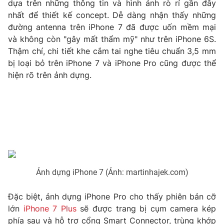
dựa trên những thông tin và hình ảnh rò rỉ gần đây
nhất để thiết kế concept. Dễ dàng nhận thấy những
Photo
Infographic
đường antenna trên iPhone 7 đã được uốn mềm mại
và không còn "gây mất thẩm mỹ" như trên iPhone 6S.
Video
Shorts video
Thậm chí, chi tiết khe cắm tai nghe tiêu chuẩn 3,5 mm
bị loại bỏ trên iPhone 7 và iPhone Pro cũng được thể
VTV Money
VTV Thể thao
hiện rõ trên ảnh dựng.
VTV Sức khoẻ
Bất động sản
Thị trường 24h
Tấm lòng Việt
VTV4
Vươn mình bằng AI
Ảnh dựng iPhone 7 (Ảnh: martinhajek.com)
VTV9
VTV8
Đặc biệt, ảnh dựng iPhone Pro cho thấy phiên bản cỡ
lớn
iPhone 7 Plus
sẽ được trang bị cụm camera kép
Liên hệ tòa soạn
English
phía sau và hỗ trợ cổng Smart Connector, trùng khớp