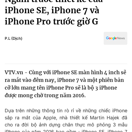
Chính trị
Truyền hình
iPhone SE, iPhone 7 và
Văn hóa - Giải trí
Xã hội
iPhone Pro trước giờ G
Y tế
Đời sống
Pháp luật
Công nghệ
P.L (Dịch)
Giáo dục
Y tế
Thế giới
VTV.vn - Cùng với iPhone SE màn hình 4 inch sẽ
ra mắt vào đêm nay, iPhone 7 và một phiên bản
Tin tức
Kinh tế
cỡ lớn mang tên iPhone Pro sẽ là bộ 3 iPhone
Thế giới đó đây
được mong chờ trong năm 2016.
Tài chính
Dữ liệu và đời sống
Câu chuyện quốc tế
Dựa trên những thông tin rò rỉ về những chiếc iPhone
Thị trường
sắp ra mắt của Apple, nhà thiết kế Martin Hajek đã
Truyền hình
Góc doanh nghiệp
cho ra đời bộ ảnh dựng chân thực mô phỏng 3 mẫu
iPhone của năm 2016 bao gồm : iPhone SE, iPhone 7