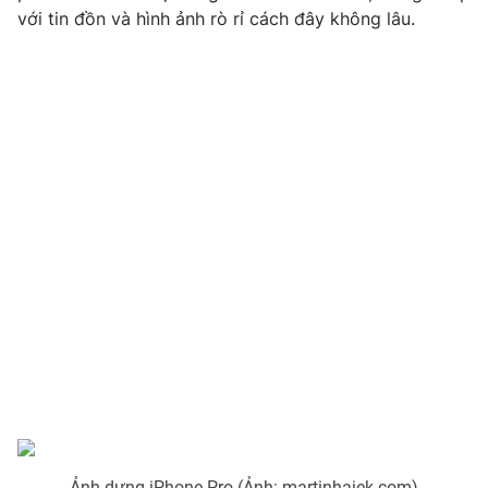
với tin đồn và hình ảnh rò rỉ cách đây không lâu.
THỜI BÁO VTV
Theo dõi báo trên
Cơ quan chủ quản:
Đài Truyền hình Việt Nam
Cơ quan báo chí:
Thời báo VTV
Giấy phép hoạt động báo in và báo điện tử số 483/GP-BTTTT
cấp ngày 29/12/2023
Tổng Biên tập:
Vũ Thanh Thủy
Phó Tổng Biên tập:
Nguyễn Thị Mỹ Hạnh, Phạm Quốc Thắng,
Nguyễn Trọng Ninh
Tổng đài VTV:
024.38 355 931 - 024.38 355 932
Ảnh dựng iPhone Pro (Ảnh: martinhajek.com)