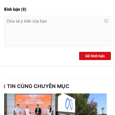
Bình luận
(
0
)
Gửi bình luận
TIN CÙNG CHUYÊN MỤC