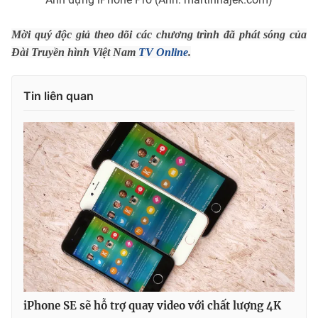
Ðiện thoại Thời báo VTV:
024.66 897 897
Email:
toasoan@vtv.vn
Mời quý độc giả theo dõi các chương trình đã phát sóng của
Liên hệ quảng cáo:
024-7300.7108
Đài Truyền hình Việt Nam
TV Online
.
Tin liên quan
® Cấm sao chép dưới mọi hình thức nếu không có sự chấp
thuận bằng văn bản. Ghi rõ nguồn VTV.vn khi phát hành lại
thông tin từ website này.
iPhone SE sẽ hỗ trợ quay video với chất lượng 4K