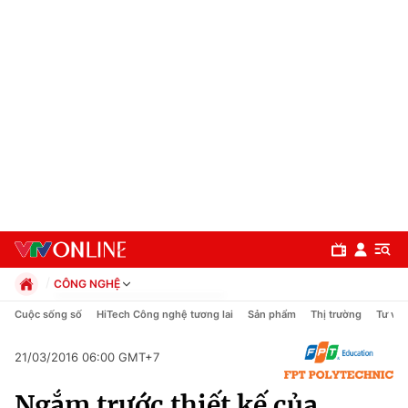
CÔNG NGHỆ
Chính trị
Cuộc sống số
HiTech Công nghệ tương lai
Sản phẩm
Thị trường
Tư vấn
Xã hội
Pháp luật
21/03/2016 06:00 GMT+7
Chuyên mục
Kinh tế
Ngắm trước thiết kế của
Thể thao