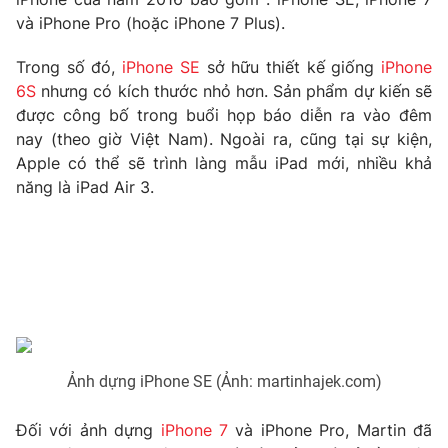
Phim VTV
Giải trí
và iPhone Pro (hoặc iPhone 7 Plus).
Hậu trường
Điện ảnh
Trong số đó,
iPhone SE
sở hữu thiết kế giống
iPhone
Đời sống
Nhân vật
6S
nhưng có kích thước nhỏ hơn. Sản phẩm dự kiến sẽ
Âm nhạc
được công bố trong buổi họp báo diễn ra vào đêm
Du lịch
Khán giả
Giáo dục
nay (theo giờ Việt Nam). Ngoài ra, cũng tại sự kiện,
Sao
Làm đẹp
Apple có thể sẽ trình làng mẫu iPad mới, nhiều khả
Giải sao mai
Tuyển sinh
năng là iPad Air 3.
Công nghệ
Chất lượng cuộc sống
Học trực tuyến
Hitech Công nghệ tương lai
Giao lưu trực tuyến
Sản phẩm
Lịch phát sóng
Thị trường
Tư vấn
Ảnh dựng iPhone SE (Ảnh: martinhajek.com)
Chuyên mục khác
Emagazine
Podcast
Đối với ảnh dựng
iPhone 7
và iPhone Pro, Martin đã