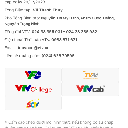
cấp ngày 29/12/2023
Tổng Biên tập:
Vũ Thanh Thủy
Phó Tổng Biên tập:
Nguyễn Thị Mỹ Hạnh, Phạm Quốc Thắng,
Nguyễn Trọng Ninh
Tổng đài VTV:
024.38 355 931 - 024.38 355 932
Ðiện thoại Thời báo VTV:
0988 671 671
Email:
toasoan@vtv.vn
Liên hệ quảng cáo:
(024) 626 79595
® Cấm sao chép dưới mọi hình thức nếu không có sự chấp
thuận bằng văn bản. Ghi rõ nguồn VTV.vn khi phát hành lại