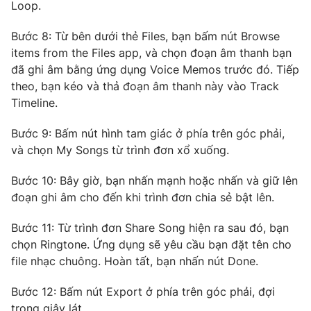
Loop.
Bước 8: Từ bên dưới thẻ Files, bạn bấm nút Browse
items from the Files app, và chọn đoạn âm thanh bạn
THỜI BÁO VTV
đã ghi âm bằng ứng dụng Voice Memos trước đó. Tiếp
theo, bạn kéo và thả đoạn âm thanh này vào Track
Timeline.
Bước 9: Bấm nút hình tam giác ở phía trên góc phải,
Theo dõi báo trên
và chọn My Songs từ trình đơn xổ xuống.
Cơ quan chủ quản:
Đài Truyền hình Việt Nam
Bước 10: Bây giờ, bạn nhấn mạnh hoặc nhấn và giữ lên
Cơ quan báo chí:
Thời báo VTV
đoạn ghi âm cho đến khi trình đơn chia sẻ bật lên.
Giấy phép hoạt động báo in và báo điện tử số 483/GP-BTTTT
Bước 11: Từ trình đơn Share Song hiện ra sau đó, bạn
cấp ngày 29/12/2023
chọn Ringtone. Ứng dụng sẽ yêu cầu bạn đặt tên cho
Tổng Biên tập:
Vũ Thanh Thủy
file nhạc chuông. Hoàn tất, bạn nhấn nút Done.
Phó Tổng Biên tập:
Nguyễn Thị Mỹ Hạnh, Phạm Quốc Thắng,
Nguyễn Trọng Ninh
Bước 12: Bấm nút Export ở phía trên góc phải, đợi
Tổng đài VTV:
024.38 355 931 - 024.38 355 932
trong giây lát.