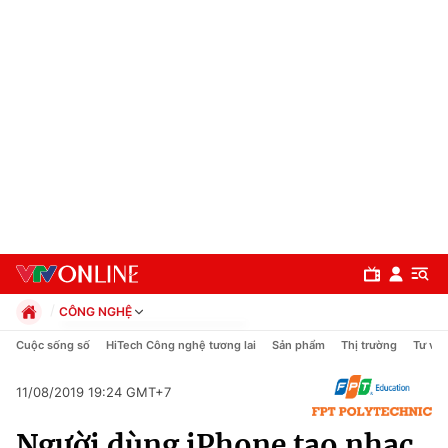
CÔNG NGHỆ
Chính trị
Cuộc sống số
HiTech Công nghệ tương lai
Sản phẩm
Thị trường
Tư vấn
Xã hội
Pháp luật
11/08/2019 19:24 GMT+7
Chuyên mục
Kinh tế
Người dùng iPhone tạo nhạc
Thể thao