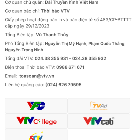
Cơ quan chủ quản:
Đài Truyền hình Việt Nam
Cơ quan báo chí:
Thời báo VTV
Giấy phép hoạt động báo in và báo điện tử số 483/GP-BTTTT
cấp ngày 29/12/2023
Tổng Biên tập:
Vũ Thanh Thủy
Phó Tổng Biên tập:
Nguyễn Thị Mỹ Hạnh, Phạm Quốc Thắng,
Nguyễn Trọng Ninh
Tổng đài VTV:
024.38 355 931 - 024.38 355 932
Ðiện thoại Thời báo VTV:
0988 671 671
Email:
toasoan@vtv.vn
Liên hệ quảng cáo:
(024) 626 79595