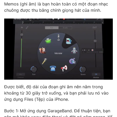
Phim VTV
Memos (ghi âm) là bạn hoàn toàn có một đoạn nhạc
Giải trí
chuông được thu bằng chính giọng hát của mình.
Hậu trường
Điện ảnh
Đời sống
Nhân vật
Âm nhạc
Du lịch
Khán giả
Giáo dục
Sao
Làm đẹp
Giải sao mai
Tuyển sinh
Công nghệ
Chất lượng cuộc sống
Học trực tuyến
Hitech Công nghệ tương lai
Giao lưu trực tuyến
Sản phẩm
Lịch phát sóng
Thị trường
Được biết, độ dài của đoạn ghi âm nên nằm trong
khoảng từ 30 giây trở xuống, và bạn phải lưu nó vào
Tư vấn
ứng dụng Files (Tệp) của iPhone.
Chuyên mục khác
Emagazine
Podcast
Bước 1: Mở ứng dụng GarageBand. Để thuận tiện, bạn
nên mở khóa xoay điện thoại và đặt nó nằm ngang. Kế