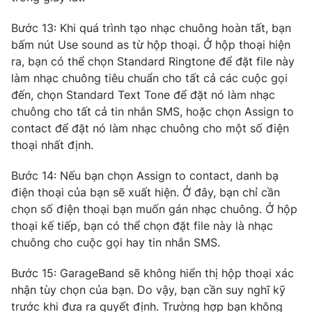
Ðiện thoại Thời báo VTV:
024.66 897 897
Bước 13: Khi quá trình tạo nhạc chuông hoàn tất, bạn
Email:
toasoan@vtv.vn
bấm nút Use sound as từ hộp thoại. Ở hộp thoại hiện
Liên hệ quảng cáo:
024-7300.7108
ra, bạn có thể chọn Standard Ringtone để đặt file này
làm nhạc chuông tiêu chuẩn cho tất cả các cuộc gọi
đến, chọn Standard Text Tone để đặt nó làm nhạc
chuông cho tất cả tin nhắn SMS, hoặc chọn Assign to
contact để đặt nó làm nhạc chuông cho một số điện
thoại nhất định.
Bước 14: Nếu bạn chọn Assign to contact, danh bạ
điện thoại của bạn sẽ xuất hiện. Ở đây, bạn chỉ cần
chọn số điện thoại bạn muốn gán nhạc chuông. Ở hộp
thoại kế tiếp, bạn có thể chọn đặt file này là nhạc
chuông cho cuộc gọi hay tin nhắn SMS.
® Cấm sao chép dưới mọi hình thức nếu không có sự chấp
thuận bằng văn bản. Ghi rõ nguồn VTV.vn khi phát hành lại
thông tin từ website này.
Bước 15: GarageBand sẽ không hiển thị hộp thoại xác
nhận tùy chọn của bạn. Do vậy, bạn cần suy nghĩ kỹ
trước khi đưa ra quyết định. Trường hợp bạn không