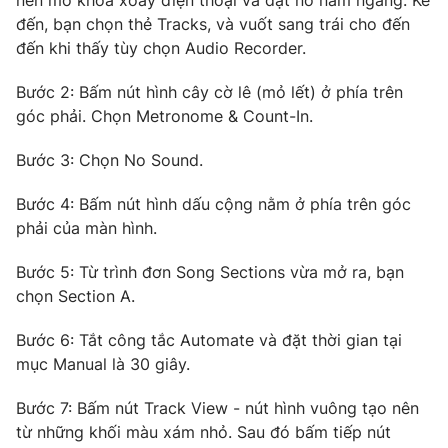
đến, bạn chọn thẻ Tracks, và vuốt sang trái cho đến
Photo
Infographic
đến khi thấy tùy chọn Audio Recorder.
Video
Shorts video
Bước 2: Bấm nút hình cây cờ lê (mỏ lết) ở phía trên
góc phải. Chọn Metronome & Count-In.
VTV Money
VTV Thể thao
Bước 3: Chọn No Sound.
Bước 4: Bấm nút hình dấu cộng nằm ở phía trên góc
VTV Sức khoẻ
Bất động sản
phải của màn hình.
Thị trường 24h
Tấm lòng Việt
Bước 5: Từ trình đơn Song Sections vừa mở ra, bạn
chọn Section A.
VTV4
Vươn mình bằng AI
Bước 6: Tắt công tắc Automate và đặt thời gian tại
mục Manual là 30 giây.
VTV9
VTV8
Bước 7: Bấm nút Track View - nút hình vuông tạo nên
từ những khối màu xám nhỏ. Sau đó bấm tiếp nút
Liên hệ tòa soạn
English