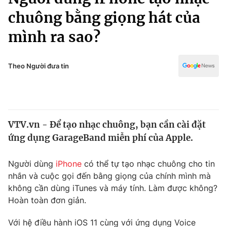
Chính trị
Truyền hình
chuông bằng giọng hát của
Văn hóa - Giải trí
Xã hội
mình ra sao?
Y tế
Đời sống
Pháp luật
Công nghệ
Theo Người đưa tin
Giáo dục
Y tế
Thế giới
VTV.vn - Để tạo nhạc chuông, bạn cần cài đặt
ứng dụng GarageBand miễn phí của Apple.
Tin tức
Kinh tế
Thế giới đó đây
Người dùng
iPhone
có thể tự tạo nhạc chuông cho tin
Tài chính
nhắn và cuộc gọi đến bằng giọng của chính mình mà
Dữ liệu và đời sống
Câu chuyện quốc tế
không cần dùng iTunes và máy tính. Làm được không?
Thị trường
Hoàn toàn đơn giản.
Truyền hình
Góc doanh nghiệp
Với hệ điều hành iOS 11 cùng với ứng dụng Voice