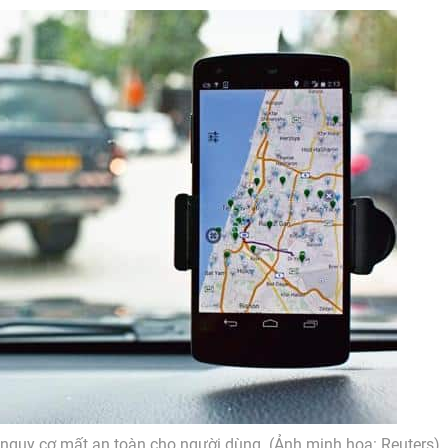
đến nguy cơ mất an toàn cho người dùng. (Ảnh minh họa: Reuters)