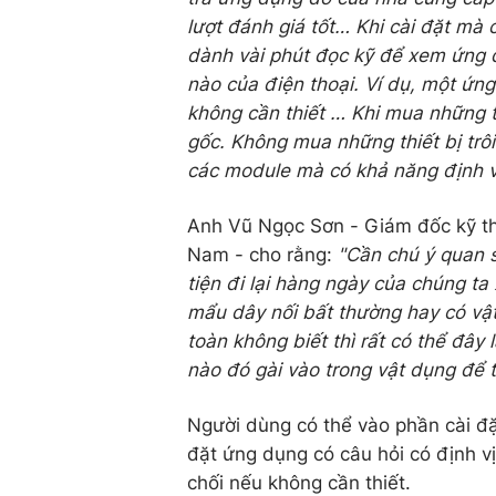
lượt đánh giá tốt… Khi cài đặt mà
dành vài phút đọc kỹ để xem ứng 
nào của điện thoại. Ví dụ, một ứng
không cần thiết … Khi mua những th
gốc. Không mua những thiết bị trôi 
các module mà có khả năng định vị 
Anh Vũ Ngọc Sơn - Giám đốc kỹ th
Nam - cho rằng:
"Cần chú ý quan 
tiện đi lại hàng ngày của chúng t
mẩu dây nối bất thường hay có vật
toàn không biết thì rất có thể đây 
nào đó gài vào trong vật dụng để th
Người dùng có thể vào phần cài đặ
đặt ứng dụng có câu hỏi có định vị
chối nếu không cần thiết.