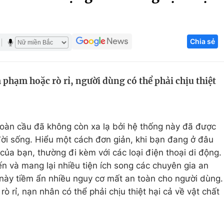
Góc ảnh
Chia sẻ
Giáo dục
Công nghệ
Tuyển sinh
Hitech Công ng
m phạm hoặc rò rỉ, người dùng có thể phải chịu thiệt
Học trực tuyến
Sản phẩm
g
Thị trường
Tư vấn
toàn cầu đã không còn xa lạ bởi hệ thống này đã được
i sống. Hiểu một cách đơn giản, khi bạn đang ở đâu
 của bạn, thường đi kèm với các loại điện thoại di động.
n và mang lại nhiều tiện ích song các chuyên gia an
 này tiềm ẩn nhiều nguy cơ mất an toàn cho người dùng.
rò rỉ, nạn nhân có thể phải chịu thiệt hại cả về vật chất