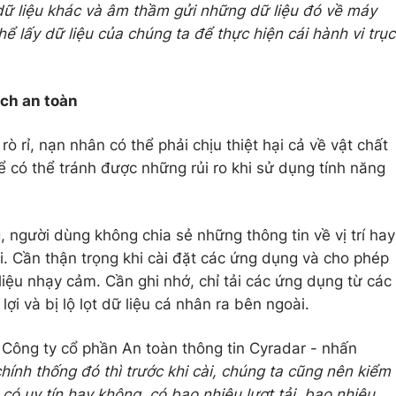
dữ liệu khác và âm thầm gửi những dữ liệu đó về máy
hể lấy dữ liệu của chúng ta để thực hiện cái hành vi trục
ách an toàn
rò rỉ, nạn nhân có thể phải chịu thiệt hại cả về vật chất
ể có thể tránh được những rủi ro khi sử dụng tính năng
 người dùng không chia sẻ những thông tin về vị trí hay
ội. Cần thận trọng khi cài đặt các ứng dụng và cho phép
liệu nhạy cảm. Cần ghi nhớ, chỉ tải các ứng dụng từ các
lợi và bị lộ lọt dữ liệu cá nhân ra bên ngoài.
ông ty cổ phần An toàn thông tin Cyradar - nhấn
chính thống đó thì trước khi cài, chúng ta cũng nên kiểm
ó uy tín hay không, có bao nhiêu lượt tải, bao nhiêu