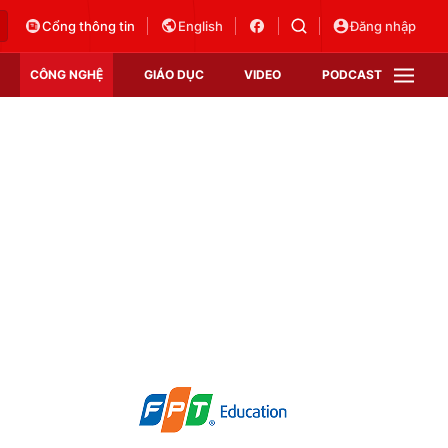
Cổng thông tin
English
Đăng nhập
CÔNG NGHỆ
GIÁO DỤC
VIDEO
PODCAST
VTV Money
VTV Thể thao
VTV Sức khoẻ
Bất động sản
Thị trường 24h
Tấm lòng Việt
Vươn mình bằng AI
VTV4
VTV8
VTV9
Lịch phát sóng
Giao lưu trực tuyến
Sự kiện