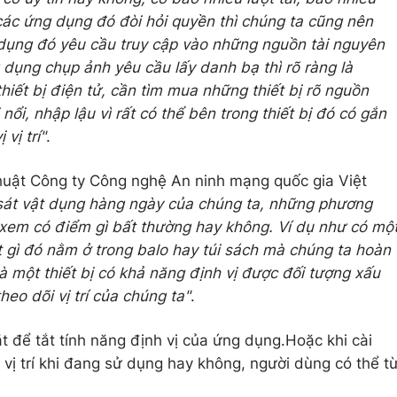
 các ứng dụng đó đòi hỏi quyền thì chúng ta cũng nên
dụng đó yêu cầu truy cập vào những nguồn tài nguyên
 dụng chụp ảnh yêu cầu lấy danh bạ thì rõ ràng là
iết bị điện tử, cần tìm mua những thiết bị rõ nguồn
nổi, nhập lậu vì rất có thể bên trong thiết bị đó có gắn
vị trí"
.
uật Công ty Công nghệ An ninh mạng quốc gia Việt
sát vật dụng hàng ngày của chúng ta, những phương
a xem có điểm gì bất thường hay không. Ví dụ như có mộ
 gì đó nằm ở trong balo hay túi sách mà chúng ta hoàn
là một thiết bị có khả năng định vị được đối tượng xấu
eo dõi vị trí của chúng ta"
.
t để tắt tính năng định vị của ứng dụng.Hoặc khi cài
 vị trí khi đang sử dụng hay không, người dùng có thể t