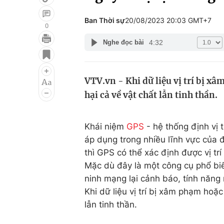
Ban Thời sự
20/08/2023 20:03 GMT+7
0
4:32
Nghe đọc bài
Giải trí
Đời sống
Điện ảnh
Du lịch
VTV.vn - Khi dữ liệu vị trí bị xâ
Âm nhạc
Làm đẹp
hại cả về vật chất lẫn tinh thần.
Sao
Chất lượng cuộc sốn
Khái niệm
GPS
- hệ thống định vị 
áp dụng trong nhiều lĩnh vực của đờ
thì GPS có thể xác định được vị trí
Mặc dù đây là một công cụ phổ biế
ninh mạng lại cảnh báo, tính năng
Khi dữ liệu vị trí bị xâm phạm hoặc 
lẫn tinh thần.