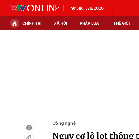
Thứ Sáu, 7/8/2026
CHÍNH TRỊ
XÃ HỘI
PHÁP LUẬT
THẾ GIỚI
Chính trị
Xã hội
Thế giới
Kinh tế
Tin tức
Tài chính
Thế giới đó đây
Thị trường
Câu chuyện quốc tế
Góc doanh nghiệp
Dữ liệu và đời sống
Công nghệ
Nguy cơ lộ lọt thông 