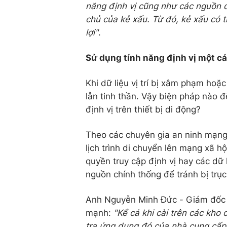
năng định vị cũng như các nguồn 
chủ của kẻ xấu. Từ đó, kẻ xấu có t
lợi"
.
Sử dụng tính năng định vị một c
Khi dữ liệu vị trí bị xâm phạm hoặc 
lẫn tinh thần. Vậy biện pháp nào đ
định vị trên thiết bị di động?
Theo các chuyên gia an ninh mạng,
lịch trình di chuyển lên mạng xã h
quyền truy cập định vị hay các dữ 
nguồn chính thống để tránh bị trục 
Anh Nguyễn Minh Đức - Giám đốc C
mạnh:
"Kể cả khi cài trên các kho 
tra ứng dụng đó của nhà cung cấp c