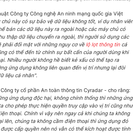
uật Công ty Công nghệ An ninh mạng quốc gia Việt
chủ này có sự bảo vệ dữ liệu không tốt, ví dụ nhân viê
hể bán các dữ liệu này ra ngoài hoặc các máy chủ có
hu thập dữ liệu chuyển ra ngoài, thì người sử dụng các
í sẽ phải đối mặt với những nguy cơ về
lộ lọt thông tin
cá
ũng có thể đến từ chính sự bất cẩn của người dùng khi
ại. Nhiều người không hề biết kẻ xấu có thể tạo ra
 ứng dụng không liên quan đến vị trí nhưng lại đòi
dữ liệu cá nhân"
.
ông ty cổ phần An toàn thông tin Cyradar - cho rằng:
những ứng dụng độc hại, không chính thống thì những ứng
a cho phép thực hiện quyền truy cập vào vị trí cũng như
iện thoại. Chính vì vậy nên ngay cả khi chúng ta không
oại lên, chúng ta không cầm điện thoại thì ứng dụng đó
 được cấp quyền nên nó vẫn có thể kích hoạt được tính