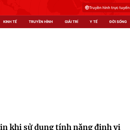
Truyền hình trực tuyến
KINH TẾ
TRUYỀN HÌNH
GIẢI TRÍ
Y TẾ
ĐỜI SỐNG
Pháp luật
Y tế
Truyền hình
Multimedia
Phim VTV
Video
Hậu trường
Shorts video
Nhân vật
Podcast
Khán giả
EMagazine
Giải sao mai
Photo
tin khi sử dụng tính năng định vị
Infographic