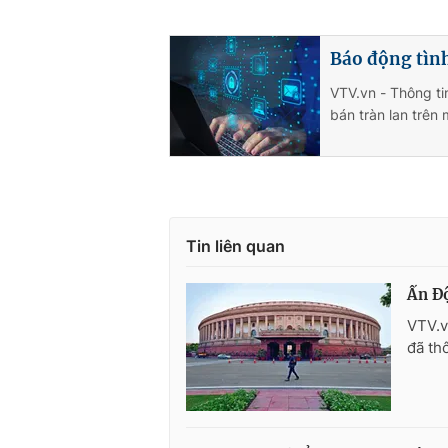
Báo động tình
VTV.vn - Thông ti
bán tràn lan trên 
Tin liên quan
Ấn Độ
VTV.v
đã th