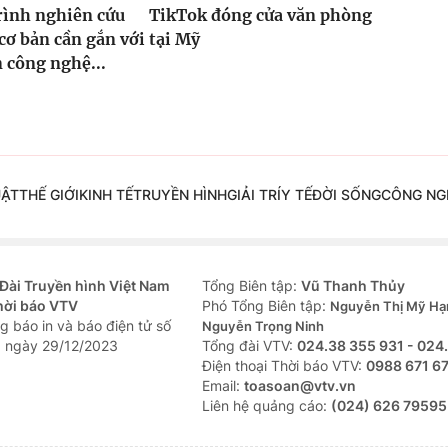
rình nghiên cứu
TikTok đóng cửa văn phòng
cơ bản cần gắn với
tại Mỹ
n công nghệ...
UẬT
THẾ GIỚI
KINH TẾ
TRUYỀN HÌNH
GIẢI TRÍ
Y TẾ
ĐỜI SỐNG
CÔNG NG
Đài Truyền hình Việt Nam
Tổng Biên tập:
Vũ Thanh Thủy
hời báo VTV
Phó Tổng Biên tập:
Nguyễn Thị Mỹ Hạ
g báo in và báo điện tử số
Nguyễn Trọng Ninh
 ngày 29/12/2023
Tổng đài VTV:
024.38 355 931 - 024
Ðiện thoại Thời báo VTV:
0988 671 6
Email:
toasoan@vtv.vn
Liên hệ quảng cáo:
(024) 626 79595