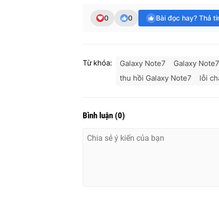
0
0
Bài đọc hay? Thả t
Từ khóa:
Galaxy Note7
Galaxy Note7
thu hồi Galaxy Note7
lỗi c
Bình luận
(
0
)