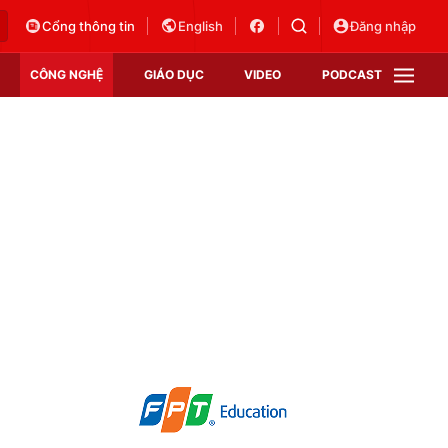
Cổng thông tin
English
Đăng nhập
CÔNG NGHỆ
GIÁO DỤC
VIDEO
PODCAST
VTV Money
VTV Thể thao
VTV Sức khoẻ
Bất động sản
Thị trường 24h
Tấm lòng Việt
Vươn mình bằng AI
VTV4
VTV8
VTV9
Lịch phát sóng
Giao lưu trực tuyến
Sự kiện