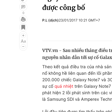
được công bố
0
P.L (dịch)
23/01/2017 10:21 GMT+7
Giải trí
Đời sống
Điện ảnh
Du lịch
Âm nhạc
Làm đẹp
VTV.vn - Sau nhiều tháng điều t
Sao
Chất lượng cuộc sốn
nguyên nhân dẫn tới sự cố Galax
Theo kết quả điều tra của nhà sả
nổ không hề liên quan đến lỗi ph
200.000 chiếc Galaxy Note7 và 30.
sự cố
quá nhiệt
trên Galaxy Note7 
phát hiện 2 lỗi phát sinh trên các
là Samsung SDI và Amperex Techn
Lỗi đầu tiên được tìm thấy trên n