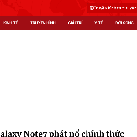
Truyền hình trực tuyến
KINH TẾ
TRUYỀN HÌNH
GIẢI TRÍ
Y TẾ
ĐỜI SỐNG
Pháp luật
Y tế
Truyền hình
Multimedia
Phim VTV
Video
Hậu trường
Shorts video
Nhân vật
Podcast
Khán giả
EMagazine
Giải sao mai
Photo
alaxy Note7 phát nổ chính thức
Infographic