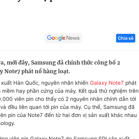
Góc ảnh
Giáo dục
Công nghệ
Chia sẻ
Tuyển sinh
Hitech Công ng
Học trực tuyến
Sản phẩm
ra, mới đây, Samsung đã chính thức công bố 2
g
Thị trường
y Note7 phát nổ hàng loạt.
Tư vấn
n xuất Hàn Quốc, nguyên nhân khiến
Galaxy Note7
phát
ần mềm hay phần cứng của máy. Kết quả thử nghiệm trên
000 viên pin cho thấy có 2 nguyên nhân chính dẫn tới
và đều liên quan tới pin của máy. Cụ thể, Samsung đã
 viên pin của Note7 đến từ hai đơn vị sản xuất khác nhau
ology.
hững viên pin Galaxy Note7 do Samsung SDI sản xuất.