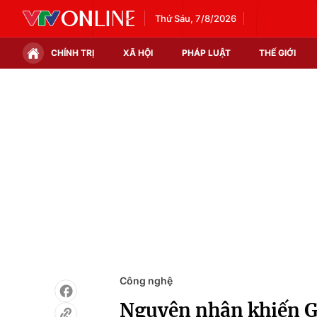
Thứ Sáu, 7/8/2026
CHÍNH TRỊ
XÃ HỘI
PHÁP LUẬT
THẾ GIỚI
Chính trị
Xã hội
Thế giới
Kinh tế
Tin tức
Tài chính
Thế giới đó đây
Thị trường
Câu chuyện quốc tế
Góc doanh nghiệp
Dữ liệu và đời sống
Công nghệ
Nguyên nhân khiến G