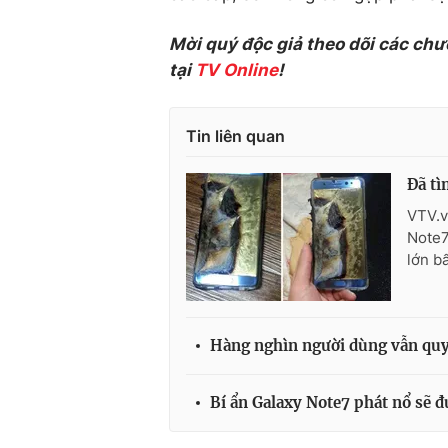
Mời quý độc giả theo dõi các chư
tại
TV Online
!
Tin liên quan
Đã tì
VTV.v
Note7 
lớn b
Hàng nghìn người dùng vẫn qu
Bí ẩn Galaxy Note7 phát nổ sẽ đ