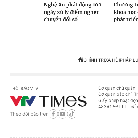
Nghệ An phát động 100
Chương t
ngày xử lý điểm nghẽn
khoa học 
chuyển đổi số
phát triể
CHÍNH TRỊ
XÃ HỘI
PHÁP L
Cơ quan chủ quản:
THỜI BÁO VTV
Cơ quan báo chí:
T
Giấy phép hoạt độn
483/GP-BTTTT cấp
Theo dõi báo trên