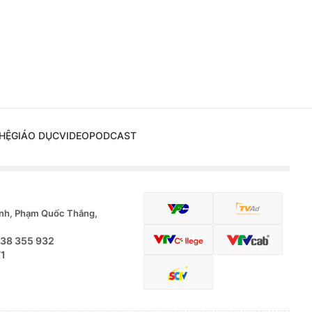
HỆ
GIÁO DỤC
VIDEO
PODCAST
nh, Phạm Quốc Thắng,
.38 355 932
71