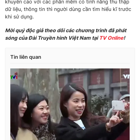
khuyến cáo với các phần mềm có tính năng thu thập
dữ liệu, thông tin thì người dùng cần tìm hiểu kĩ trước
Photo
Infographic
khi sử dụng.
Video
Shorts video
Mời quý độc giả theo dõi các chương trình đã phát
sóng của Đài Truyền hình Việt Nam tại
TV Online
!
VTV Money
VTV Thể thao
Tin liên quan
VTV Sức khoẻ
Bất động sản
Thị trường 24h
Tấm lòng Việt
VTV4
Vươn mình bằng AI
VTV9
VTV8
Liên hệ tòa soạn
English