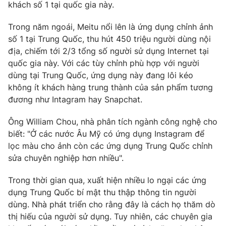
Phim VTV
khách số 1 tại quốc gia này.
Giải trí
Hậu trường
Trong năm ngoái, Meitu nổi lên là ứng dụng chỉnh ảnh
Điện ảnh
số 1 tại Trung Quốc, thu hút 450 triệu người dùng nội
Đời sống
Nhân vật
địa, chiếm tới 2/3 tổng số người sử dụng Internet tại
Âm nhạc
Du lịch
quốc gia này. Với các tùy chỉnh phù hợp với người
Khán giả
Giáo dục
Sao
dùng tại Trung Quốc, ứng dụng này đang lôi kéo
Làm đẹp
Giải sao mai
không ít khách hàng trung thành của sản phẩm tương
Tuyển sinh
Công nghệ
đương như Intagram hay Snapchat.
Chất lượng cuộc sống
Học trực tuyến
Hitech Công nghệ tương lai
Ông William Chou, nhà phân tích ngành công nghệ cho
Giao lưu trực tuyến
biết: "Ở các nước Âu Mỹ có ứng dụng Instagram để
Sản phẩm
lọc màu cho ảnh còn các ứng dụng Trung Quốc chỉnh
Lịch phát sóng
sửa chuyên nghiệp hơn nhiều".
Thị trường
Trong thời gian qua, xuất hiện nhiều lo ngại các ứng
Tư vấn
dụng Trung Quốc bí mật thu thập thông tin người
Chuyên mục khác
dùng. Nhà phát triển cho rằng đây là cách họ thăm dò
Emagazine
Podcast
thị hiếu của người sử dụng. Tuy nhiên, các chuyên gia