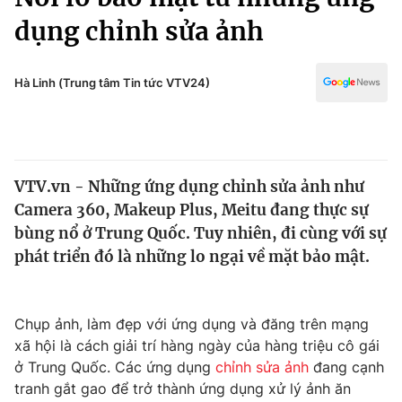
Chính trị
Truyền hình
dụng chỉnh sửa ảnh
Văn hóa - Giải trí
Xã hội
Y tế
Hà Linh (Trung tâm Tin tức VTV24)
Đời sống
Pháp luật
Công nghệ
Giáo dục
Y tế
VTV.vn - Những ứng dụng chỉnh sửa ảnh như
Camera 360, Makeup Plus, Meitu đang thực sự
Thế giới
bùng nổ ở Trung Quốc. Tuy nhiên, đi cùng với sự
Tin tức
phát triển đó là những lo ngại về mặt bảo mật.
Kinh tế
Thế giới đó đây
Tài chính
Dữ liệu và đời sống
Câu chuyện quốc tế
Chụp ảnh, làm đẹp với ứng dụng và đăng trên mạng
Thị trường
xã hội là cách giải trí hàng ngày của hàng triệu cô gái
ở Trung Quốc. Các ứng dụng
chỉnh sửa ảnh
đang cạnh
Truyền hình
Góc doanh nghiệp
tranh gắt gao để trở thành ứng dụng xử lý ảnh ăn