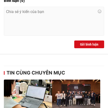
Bình luận
(
0
)
Ðiện thoại Thời báo VTV:
024.66 897 897
Email:
toasoan@vtv.vn
Liên hệ quảng cáo:
024-7300.7108
Gửi bình luận
TIN CÙNG CHUYÊN MỤC
® Cấm sao chép dưới mọi hình thức nếu không có sự chấp
thuận bằng văn bản. Ghi rõ nguồn VTV.vn khi phát hành lại
thông tin từ website này.