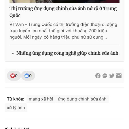
Thị trường ứng dụng chỉnh sửa ảnh nở rộ ở Trung
Quốc
VTV.vn - Trung Quốc có thị trường điện thoại di động
THỜI BÁO VTV
trực tuyến lớn nhất thế giới với khoảng 700 triệu
người. Mỗi ngày, có hàng triệu phụ nữ sử dụng...
Những ứng dụng công nghệ giúp chỉnh sửa ảnh
Theo dõi báo trên
Cơ quan chủ quản:
Đài Truyền hình Việt Nam
0
0
Cơ quan báo chí:
Thời báo VTV
Giấy phép hoạt động báo in và báo điện tử số 483/GP-BTTTT
cấp ngày 29/12/2023
Từ khóa:
mạng xã hội
ứng dụng chỉnh sửa ảnh
Tổng Biên tập:
Vũ Thanh Thủy
xử lý ảnh
Phó Tổng Biên tập:
Nguyễn Thị Mỹ Hạnh, Phạm Quốc Thắng,
Nguyễn Trọng Ninh
Tổng đài VTV:
024.38 355 931 - 024.38 355 932