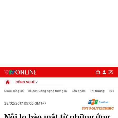
CÔNG NGHỆ
Chính trị
Cuộc sống số
HiTech Công nghệ tương lai
Sản phẩm
Thị trường
Tư vấn
Xã hội
Pháp luật
28/02/2017 05:00 GMT+7
Chuyên mục
Kinh tế
Nỗi lo bảo mật từ những ứng
Thể thao