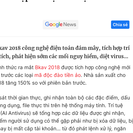
Góc ảnh
Chia sẻ
Giáo dục
Công nghệ
Tuyển sinh
Hitech Công ng
av 2018 công nghệ điện toán đám mây, tích hợp trí
Học trực tuyến
Sản phẩm
tích, phát hiện sớm các mối nguy hiểm, diệt virus...
g
Thị trường
nh thức ra mắt
Bkav 2018
được tích hợp công nghệ mới
Tư vấn
trước các loại
mã độc đào tiền ảo
. Nhà sản xuất cho
18 tăng 150% so với phiên bản trước.
sát thời gian thực, ghi nhận toàn bộ các đặc điểm, dấu
g dụng, file thực thi trên hệ thống máy tính. Trí tuệ
(AI Antivirus) sẽ tổng hợp các dữ liệu được ghi nhận,
iểm người sử dụng có thể gặp phải như bị xóa dữ liệu, bị
ay bị mất cắp tài khoản… từ đó phát lệnh xử lý, ngăn