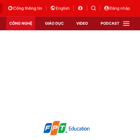
Cổng thông tin
English
Đăng nhập
CÔNG NGHỆ
GIÁO DỤC
VIDEO
PODCAST
VTV Money
VTV Thể thao
VTV Sức khoẻ
Bất động sản
Thị trường 24h
Tấm lòng Việt
Vươn mình bằng AI
VTV4
VTV8
VTV9
Lịch phát sóng
Giao lưu trực tuyến
Sự kiện