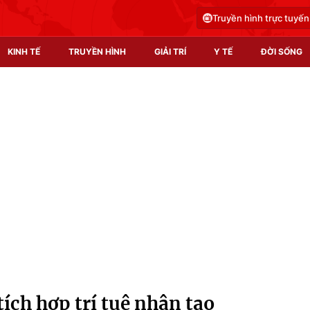
Truyền hình trực tuyến
KINH TẾ
TRUYỀN HÌNH
GIẢI TRÍ
Y TẾ
ĐỜI SỐNG
Pháp luật
Y tế
Truyền hình
Multimedia
Phim VTV
Video
Hậu trường
Shorts video
Nhân vật
Podcast
Khán giả
EMagazine
Giải sao mai
Photo
ích hợp trí tuệ nhân tạo
Infographic