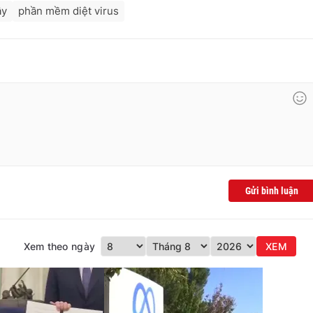
ây
phần mềm diệt virus
Gửi bình luận
Xem theo ngày
XEM