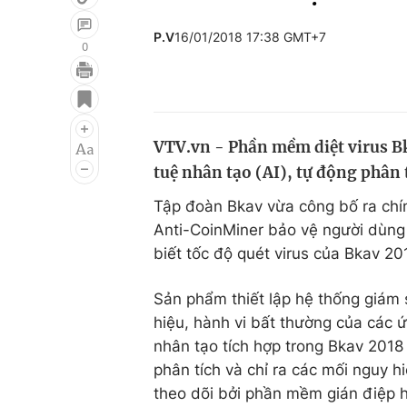
P.V
16/01/2018 17:38 GMT+7
0
Giải trí
Đời sống
Điện ảnh
Du lịch
VTV.vn - Phần mềm diệt virus Bk
Âm nhạc
Làm đẹp
tuệ nhân tạo (AI), tự động phân 
Sao
Chất lượng cuộc sốn
Tập đoàn Bkav vừa công bố ra chí
Anti-CoinMiner bảo vệ người dùng 
biết tốc độ quét virus của Bkav 20
Sản phẩm thiết lập hệ thống giám 
hiệu, hành vi bất thường của các ứn
nhân tạo tích hợp trong Bkav 2018 
phân tích và chỉ ra các mối nguy h
theo dõi bởi phần mềm gián điệp h