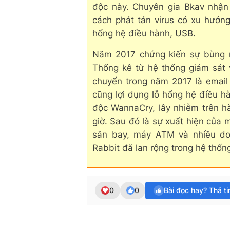
độc này. Chuyên gia Bkav nhận đ
cách phát tán virus có xu hướng
hổng hệ điều hành, USB.
Năm 2017 chứng kiến sự bùng 
Thống kê từ hệ thống giám sát v
chuyển trong năm 2017 là emai
cũng lợi dụng lỗ hổng hệ điều h
độc WannaCry, lây nhiễm trên hà
giờ. Sau đó là sự xuất hiện của 
sân bay, máy ATM và nhiều do
Rabbit đã lan rộng trong hệ thống
0
0
Bài đọc hay? Thả t