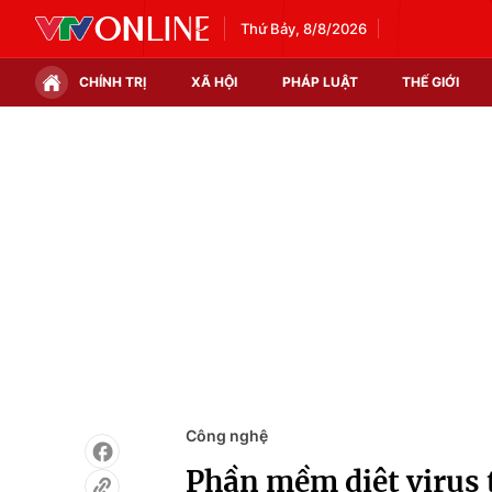
Thứ Bảy, 8/8/2026
CHÍNH TRỊ
XÃ HỘI
PHÁP LUẬT
THẾ GIỚI
Chính trị
Xã hội
Thế giới
Kinh tế
Tin tức
Tài chính
Thế giới đó đây
Thị trường
Câu chuyện quốc tế
Góc doanh nghiệp
Dữ liệu và đời sống
Công nghệ
Phần mềm diệt virus t