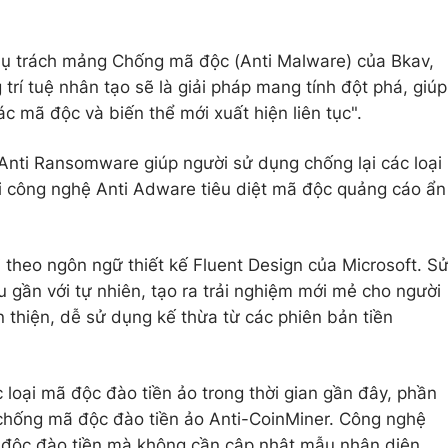
ụ trách mảng Chống mã độc (Anti Malware) của Bkav,
trí tuệ nhân tạo sẽ là giải pháp mang tính đột phá, giúp
c mã độc và biến thể mới xuất hiện liên tục".
Anti Ransomware giúp người sử dụng chống lại các loại
i công nghệ Anti Adware tiêu diệt mã độc quảng cáo ẩn
theo ngôn ngữ thiết kế Fluent Design của Microsoft. S
u gần với tự nhiên, tạo ra trải nghiệm mới mẻ cho người
thiện, dễ sử dụng kế thừa từ các phiên bản tiền
 loại mã độc đào tiền ảo trong thời gian gần đây, phần
hống mã độc đào tiền ảo Anti-CoinMiner. Công nghệ
ã độc đào tiền mà không cần cập nhật mẫu nhận diện