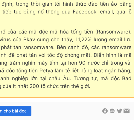
ịnh, trong thời gian tới hình thức đào tiền ảo bằng
 tiếp tục bùng nổ thông qua Facebook, email, qua lỗ
nổ của các mã độc mã hóa tống tiền (Ransomware).
irus của Bkav cũng cho thấy, 11,22% lượng email lưu
l phát tán ransomware. Bên cạnh đó, các ransomware
ành để phát tán với tốc độ chóng mặt. Điển hình là mã
ng trăm nghìn máy tính tại hơn 90 nước chỉ trong vài
mã độc tống tiền Petya làm tê liệt hàng loạt ngân hàng,
anh nghiệp lớn tại châu Âu. Tương tự, mã độc Bad
 của ít nhất 200 tổ chức trên thế giới.
im cho bài đọc