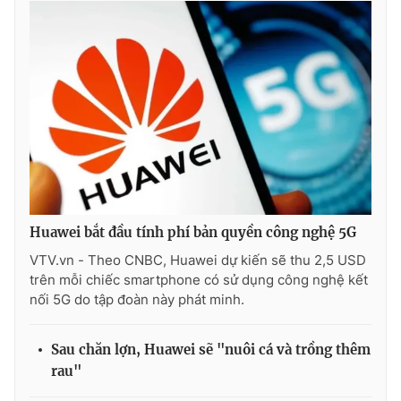
THỜI BÁO VTV
Theo dõi báo trên
Cơ quan chủ quản:
Đài Truyền hình Việt Nam
Huawei bắt đầu tính phí bản quyền công nghệ 5G
Cơ quan báo chí:
Thời báo VTV
VTV.vn - Theo CNBC, Huawei dự kiến sẽ thu 2,5 USD
Giấy phép hoạt động báo in và báo điện tử số 483/GP-BTTTT
trên mỗi chiếc smartphone có sử dụng công nghệ kết
cấp ngày 29/12/2023
nối 5G do tập đoàn này phát minh.
Tổng Biên tập:
Vũ Thanh Thủy
Phó Tổng Biên tập:
Nguyễn Thị Mỹ Hạnh, Phạm Quốc Thắng,
Sau chăn lợn, Huawei sẽ "nuôi cá và trồng thêm
Nguyễn Trọng Ninh
rau"
Tổng đài VTV:
024.38 355 931 - 024.38 355 932