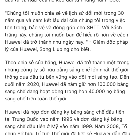
Phim VTV
Giải trí
"Chúng tôi muốn chia sẻ về lịch sử đổi mới trong 30
Hậu trường
Điện ảnh
năm qua và cam kết lâu dài của chúng tôi trong việc
Đời sống
Nhân vật
tôn trọng, bảo vệ và đóng góp cho SHTT. Với Sách
Âm nhạc
trắng này, chúng tôi muốn bạn để hiểu rõ hơn về cách
Du lịch
Khán giả
Giáo dục
Huawei đã trở thành như ngày nay. " - Giám đốc pháp
Sao
Làm đẹp
lý của Huawei, Song Liuping cho biết.
Giải sao mai
Tuyển sinh
Công nghệ
Chất lượng cuộc sống
Theo chia sẻ của hãng, Huawei đã trở thành một trong
Học trực tuyến
những công ty sở hữu bằng sáng chế lớn nhất thế giới
Hitech Công nghệ tương lai
Giao lưu trực tuyến
thông qua đầu tư bền vững vào đổi mới sáng tạo. Đến
Sản phẩm
cuối năm 2020, Huawei đã nắm giữ hơn 100.000 bằng
sáng chế đang hoạt động trong hơn 40.000 họ bằng
Lịch phát sóng
Thị trường
sáng chế trên toàn thế giới.
Tư vấn
Huawei đã nộp đơn đăng ký bằng sáng chế đầu tiên
Chuyên mục khác
tại Trung Quốc vào năm 1995 và đơn đăng ký bằng
sáng chế đầu tiên ở Mỹ vào năm 1999. Năm 2008, Tổ
Emagazine
Podcast
chức Sở hữu Trí tuệ Thế giới đã liệt kê Huawei dẫn đầu