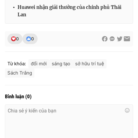
Ðiện thoại Thời báo VTV:
024.66 897 897
Huawei nhận giải thưởng của chính phủ Thái
Email:
toasoan@vtv.vn
Lan
Liên hệ quảng cáo:
024-7300.7108
0
0
Từ khóa:
đổi mới
sáng tạo
sở hữu trí tuệ
Sách Trắng
Bình luận
(
0
)
® Cấm sao chép dưới mọi hình thức nếu không có sự chấp
thuận bằng văn bản. Ghi rõ nguồn VTV.vn khi phát hành lại
thông tin từ website này.