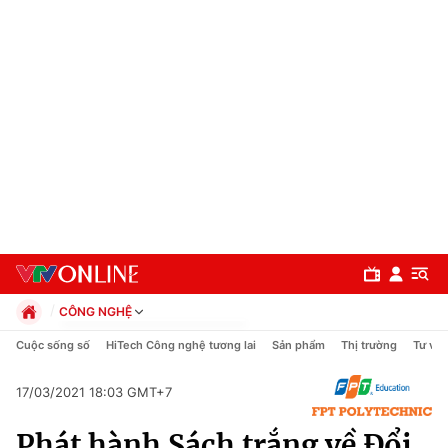
CÔNG NGHỆ
Chính trị
Cuộc sống số
HiTech Công nghệ tương lai
Sản phẩm
Thị trường
Tư vấn
Xã hội
Pháp luật
17/03/2021 18:03 GMT+7
Chuyên mục
Kinh tế
Phát hành Sách trắng về Đổi
Thể thao