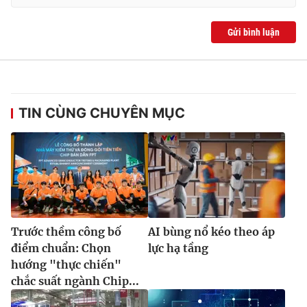
Gửi bình luận
TIN CÙNG CHUYÊN MỤC
Trước thềm công bố
AI bùng nổ kéo theo áp
điểm chuẩn: Chọn
lực hạ tầng
hướng "thực chiến"
chắc suất ngành Chip...