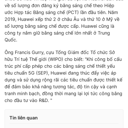
về số lượng đơn đăng ký bằng sáng chế theo Hiệp
Photo
Infographic
ước Hợp tác Bằng sáng chế (PCT) lần đầu tiên. Năm
2019, Huawei xếp thứ 2 ở châu Âu và thứ 10 ở Mỹ về
Video
Shorts video
số lượng bằng sáng chế được cấp. Huawei cũng là
công ty nắm giữ bằng sáng chế lớn nhất ở Trung
Quốc.
VTV Money
VTV Thể thao
Ông Francis Gurry, cựu Tổng Giám đốc Tổ chức Sở
VTV Sức khoẻ
Bất động sản
hữu Trí tuệ Thế giới (WIPO) cho biết: "Khi công bố cấu
trúc phí cấp phép cho các bằng sáng chế thiết yếu
tiêu chuẩn 5G (SEP), Huawei đang thúc đẩy việc áp
Thị trường 24h
Tấm lòng Việt
dụng và sử dụng rộng rãi các tiêu chuẩn được thiết kế
để đảm bảo khả năng tương tác, độ tin cậy và cạnh
VTV4
Vươn mình bằng AI
tranh minh bạch, đồng thời mang lại lợi tức công bằng
cho đầu tư vào R&D. "
VTV9
VTV8
Tin liên quan
Liên hệ tòa soạn
English