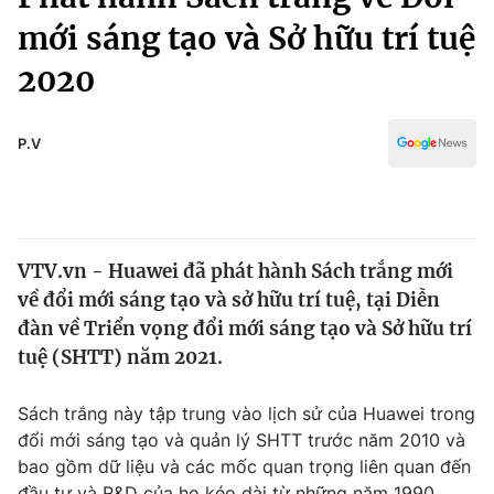
Chính trị
Truyền hình
mới sáng tạo và Sở hữu trí tuệ
Văn hóa - Giải trí
Xã hội
2020
Y tế
Đời sống
Pháp luật
Công nghệ
P.V
Giáo dục
Y tế
Thế giới
VTV.vn - Huawei đã phát hành Sách trắng mới
về đổi mới sáng tạo và sở hữu trí tuệ, tại Diễn
Tin tức
Kinh tế
đàn về Triển vọng đổi mới sáng tạo và Sở hữu trí
Thế giới đó đây
tuệ (SHTT) năm 2021.
Tài chính
Dữ liệu và đời sống
Câu chuyện quốc tế
Sách trắng này tập trung vào lịch sử của Huawei trong
Thị trường
đổi mới sáng tạo và quản lý SHTT trước năm 2010 và
Truyền hình
Góc doanh nghiệp
bao gồm dữ liệu và các mốc quan trọng liên quan đến
đầu tư và R&D của họ kéo dài từ những năm 1990.