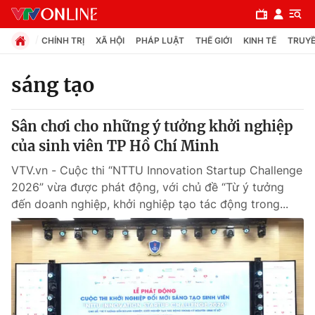
CHÍNH TRỊ
XÃ HỘI
PHÁP LUẬT
THẾ GIỚI
KINH TẾ
TRUYỀ
sáng tạo
Chuyên mục
Sân chơi cho những ý tưởng khởi nghiệp
Chính trị
của sinh viên TP Hồ Chí Minh
VTV.vn - Cuộc thi “NTTU Innovation Startup Challenge
Xã hội
2026” vừa được phát động, với chủ đề “Từ ý tưởng
đến doanh nghiệp, khởi nghiệp tạo tác động trong...
Pháp luật
Y tế
Thế giới