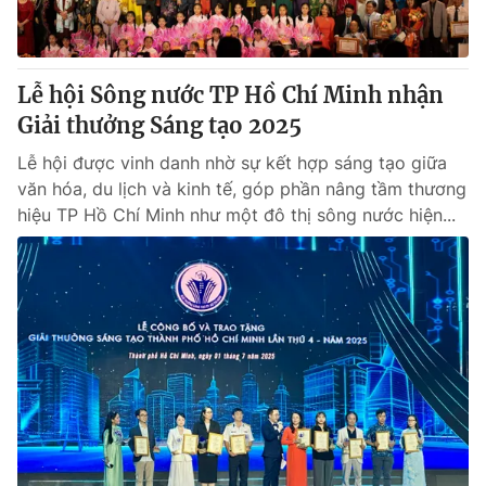
Giấy phép hoạt động báo in và báo điện tử số 483/GP-BTTTT
cấp ngày 29/12/2023
Tổng Biên tập:
Vũ Thanh Thủy
Lễ hội Sông nước TP Hồ Chí Minh nhận
Phó Tổng Biên tập:
Nguyễn Thị Mỹ Hạnh, Phạm Quốc Thắng,
Giải thưởng Sáng tạo 2025
Nguyễn Trọng Ninh
Tổng đài VTV:
024.38 355 931 - 024.38 355 932
Lễ hội được vinh danh nhờ sự kết hợp sáng tạo giữa
Ðiện thoại Thời báo VTV:
024.66 897 897
văn hóa, du lịch và kinh tế, góp phần nâng tầm thương
Email:
toasoan@vtv.vn
hiệu TP Hồ Chí Minh như một đô thị sông nước hiện...
Liên hệ quảng cáo:
024-7300.7108