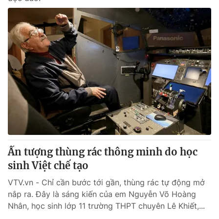
Ấn tượng thùng rác thông minh do học
sinh Việt chế tạo
VTV.vn - Chỉ cần bước tới gần, thùng rác tự động mở
nắp ra. Đây là sáng kiến của em Nguyễn Võ Hoàng
Nhân, học sinh lớp 11 trường THPT chuyên Lê Khiết,...