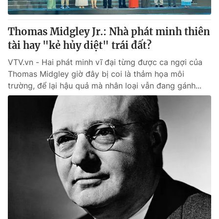
® Cấm sao chép dưới mọi hình thức nếu không có sự chấp
Thomas Midgley Jr.: Nhà phát minh thiên
thuận bằng văn bản. Ghi rõ nguồn VTV.vn khi phát hành lại
tài hay "kẻ hủy diệt" trái đất?
thông tin từ website này.
VTV.vn - Hai phát minh vĩ đại từng được ca ngợi của
Thomas Midgley giờ đây bị coi là thảm họa môi
trường, để lại hậu quả mà nhân loại vẫn đang gánh...