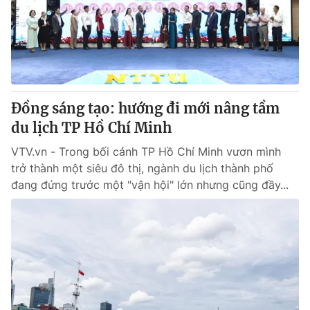
Tin tức
Kinh tế
Thế giới đó đây
Tài chính
Dữ liệu và đời sống
Câu chuyện quốc tế
Thị trường
Đồng sáng tạo: hướng đi mới nâng tầm
Truyền hình
Góc doanh nghiệp
du lịch TP Hồ Chí Minh
Phim VTV
Giải trí
VTV.vn - Trong bối cảnh TP Hồ Chí Minh vươn mình
Hậu trường
trở thành một siêu đô thị, ngành du lịch thành phố
Điện ảnh
đang đứng trước một "vận hội" lớn nhưng cũng đầy...
Đời sống
Nhân vật
Âm nhạc
Du lịch
Khán giả
Giáo dục
Sao
Làm đẹp
Giải sao mai
Tuyển sinh
Công nghệ
Chất lượng cuộc sống
Học trực tuyến
Hitech Công nghệ tương lai