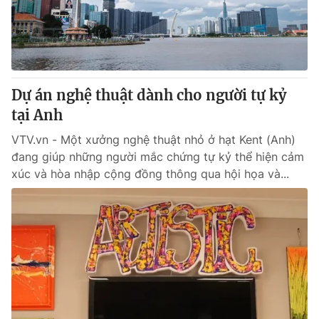
Giao lưu trực tuyến
Sản phẩm
Lịch phát sóng
Thị trường
Tư vấn
Dự án nghệ thuật dành cho người tự kỷ
Chuyên mục khác
tại Anh
Emagazine
Podcast
VTV.vn - Một xưởng nghệ thuật nhỏ ở hạt Kent (Anh)
đang giúp những người mắc chứng tự kỷ thể hiện cảm
Photo
Infographic
xúc và hòa nhập cộng đồng thông qua hội họa và...
Video
Shorts video
VTV Money
VTV Thể thao
VTV Sức khoẻ
Bất động sản