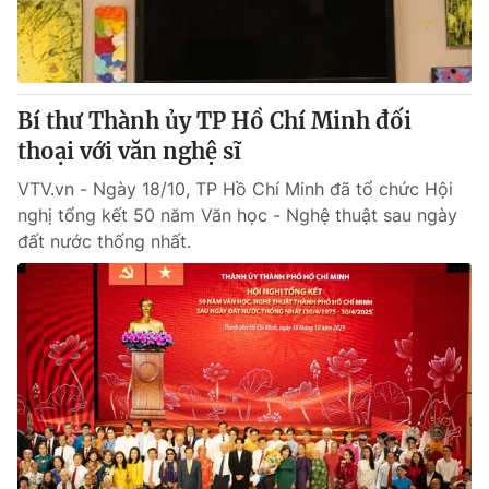
Thị trường 24h
Tấm lòng Việt
VTV4
Vươn mình bằng AI
Bí thư Thành ủy TP Hồ Chí Minh đối
VTV9
VTV8
thoại với văn nghệ sĩ
VTV.vn - Ngày 18/10, TP Hồ Chí Minh đã tổ chức Hội
Liên hệ tòa soạn
English
nghị tổng kết 50 năm Văn học - Nghệ thuật sau ngày
đất nước thống nhất.
THỜI BÁO VTV
Theo dõi báo trên
Cơ quan chủ quản:
Đài Truyền hình Việt Nam
Cơ quan báo chí:
Thời báo VTV