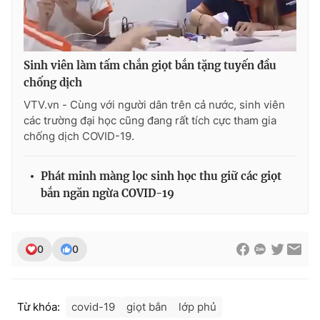
Ðiện thoại Thời báo VTV:
024.66 897 897
Email:
toasoan@vtv.vn
Liên hệ quảng cáo:
024-7300.7108
Sinh viên làm tấm chắn giọt bắn tặng tuyến đầu
chống dịch
VTV.vn - Cùng với người dân trên cả nước, sinh viên
các trường đại học cũng đang rất tích cực tham gia
chống dịch COVID-19.
Phát minh màng lọc sinh học thu giữ các giọt
bắn ngăn ngừa COVID-19
0
0
® Cấm sao chép dưới mọi hình thức nếu không có sự chấp
thuận bằng văn bản. Ghi rõ nguồn VTV.vn khi phát hành lại
thông tin từ website này.
Từ khóa:
covid-19
giọt bắn
lớp phủ