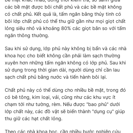
các bề mặt được bôi chất phủ và các bề mặt không
Photo
Infographic
có chất phủ. Kết quả là, tấm ngăn bằng thủy tinh có
bôi lớp chất phủ có thể thu giữ gần như mọi giọt chất
Video
Shorts video
lỏng siêu nhỏ và khoảng 80% các giọt bắn so với tấm
ngăn thông thường.
VTV Money
VTV Thể thao
Sau khi sử dụng, lớp phủ này không bị bẩn và các nhà
khoa học cho biết không cần phải làm sạch thường
VTV Sức khoẻ
Bất động sản
xuyên hơn những tấm ngăn không có lớp phủ. Sau khi
sử dụng trong thời gian dài, người dùng chỉ cần lau
sạch chất phủ bằng nước và tiến hành bôi lại.
Thị trường 24h
Tấm lòng Việt
Chất phủ này có thể dùng cho nhiều bề mặt, trong đó
VTV4
Vươn mình bằng AI
có bê tông, kim loại, vải, cũng như các khu vực ít
chạm tới như tường, rèm. Nếu được "bao phủ" dưới
lớp chất này, các đồ vật sẽ biến thành "dụng cụ" giúp
VTV9
VTV8
thu giữ các hạt chất lỏng.
Liên hệ tòa soạn
English
Theo các nhà khoa học, cần nhiều bước nghiên cứu