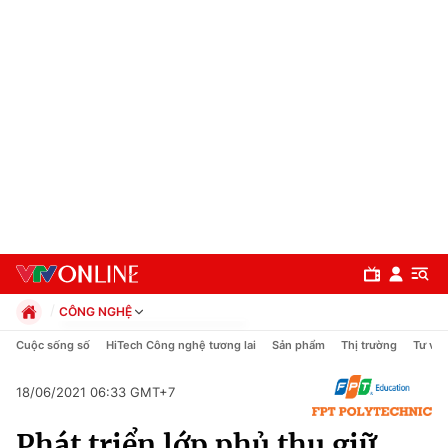
CÔNG NGHỆ
Chính trị
Cuộc sống số
HiTech Công nghệ tương lai
Sản phẩm
Thị trường
Tư vấn
Xã hội
Pháp luật
18/06/2021 06:33 GMT+7
Chuyên mục
Kinh tế
Phát triển lớp phủ thu giữ
Thể thao