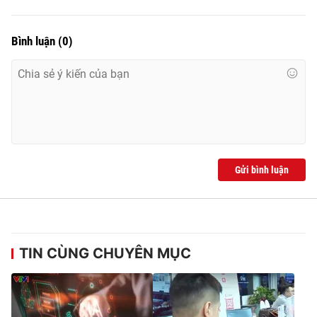
Bình luận
(
0
)
Gửi bình luận
TIN CÙNG CHUYÊN MỤC