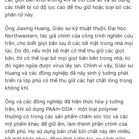
Phim VTV
Giải trí
các thiết bị có độ lọc cao để thu giữ hoặc loại bỏ các
Hậu trường
phân tử này.
Điện ảnh
Đời sống
Nhân vật
Ông Jiaxing Huang, Giáo sư kỹ thuật thuộc Đại học
Âm nhạc
Northwestern, tác giả chính của công trình nghiên cứu
Du lịch
Khán giả
Giáo dục
trên, cho biết giọt bắn lưu ở các bề mặt trong nhà mọi
Sao
Làm đẹp
lúc. Do đó, nếu một bề mặt có thể thu giữ các giọt
Giải sao mai
Tuyển sinh
bắn, thì có thể loại bỏ mọi giọt bắn bên trong nhà, từ
Công nghệ
Chất lượng cuộc sống
đó ngăn ngừa được virus lây lan. Chính vì vậy, Giáo sư
Học trực tuyến
Huang và các đồng nghiệp đã nảy sinh ý tưởng phát
Hitech Công nghệ tương lai
Giao lưu trực tuyến
triển ra lớp phủ có thể thu giữ các hạt chất lỏng trong
Sản phẩm
không khí.
Lịch phát sóng
Thị trường
Ông và các đồng nghiệp đã hiện thức hóa ý tưởng
trên, khi sử dụng PAAm-DDA - một loại polymer
Tư vấn
thường có trong các sản phẩm chăm sóc tóc và các
Chuyên mục khác
mỹ phẩm khác để giữ ẩm, làm thành phần chính của
Emagazine
Podcast
chất phủ. Họ sử dụng bàn chải bôi chất này lên nhiều
bề mặt khác nhau, đồng thời kiểm tra, so sánh giữa