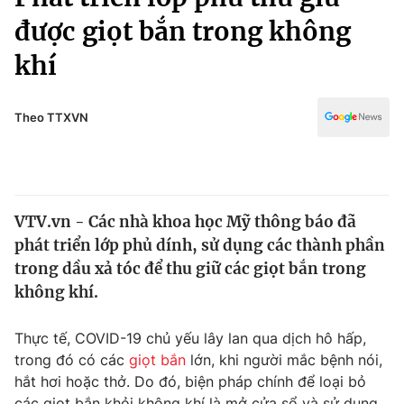
Chính trị
Truyền hình
được giọt bắn trong không
Văn hóa - Giải trí
Xã hội
khí
Y tế
Đời sống
Pháp luật
Công nghệ
Theo TTXVN
Giáo dục
Y tế
Thế giới
VTV.vn - Các nhà khoa học Mỹ thông báo đã
phát triển lớp phủ dính, sử dụng các thành phần
Tin tức
Kinh tế
trong dầu xả tóc để thu giữ các giọt bắn trong
Thế giới đó đây
không khí.
Tài chính
Dữ liệu và đời sống
Câu chuyện quốc tế
Thực tế, COVID-19 chủ yếu lây lan qua dịch hô hấp,
Thị trường
trong đó có các
giọt bắn
lớn, khi người mắc bệnh nói,
Truyền hình
Góc doanh nghiệp
hắt hơi hoặc thở. Do đó, biện pháp chính để loại bỏ
các giọt bắn khỏi không khí là mở cửa sổ và sử dụng