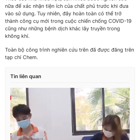
nữa để xác nhận tiện ích của chất phủ trước khi đưa
vào sử dụng. Tuy nhiên, đây hoàn toàn có thể trở
thành công cụ mới trong cuộc chiến chống COVID-19
cũng như những bệnh dịch khác lây truyền trong
THỜI BÁO VTV
không khí.
Toàn bộ công trình nghiên cứu trên đã được đăng trên
tạp chí Chem.
Theo dõi báo trên
Tin liên quan
Cơ quan chủ quản:
Đài Truyền hình Việt Nam
Cơ quan báo chí:
Thời báo VTV
Giấy phép hoạt động báo in và báo điện tử số 483/GP-BTTTT
cấp ngày 29/12/2023
Tổng Biên tập:
Vũ Thanh Thủy
Phó Tổng Biên tập:
Nguyễn Thị Mỹ Hạnh, Phạm Quốc Thắng,
Nguyễn Trọng Ninh
Tổng đài VTV:
024.38 355 931 - 024.38 355 932