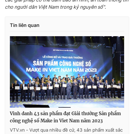
Ðiện thoại Thời báo VTV:
024.66 897 897
cho người dân Việt Nam trong kỷ nguyên số"
.
Email:
toasoan@vtv.vn
Liên hệ quảng cáo:
024-7300.7108
Tin liên quan
® Cấm sao chép dưới mọi hình thức nếu không có sự chấp
thuận bằng văn bản. Ghi rõ nguồn VTV.vn khi phát hành lại
Vinh danh 43 sản phẩm đạt Giải thưởng Sản phẩm
thông tin từ website này.
công nghệ số Make in Viet Nam năm 2023
VTV.vn - Vượt qua nhiều đề cử, 43 sản phẩm xuất sắc