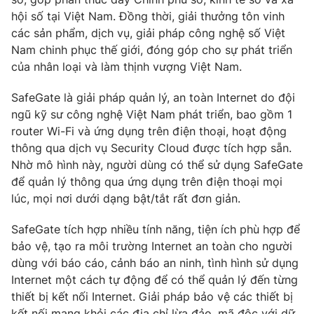
hội số tại Việt Nam. Đồng thời, giải thưởng tôn vinh
Photo
Infographic
các sản phẩm, dịch vụ, giải pháp công nghệ số Việt
Nam chinh phục thế giới, đóng góp cho sự phát triển
Video
Shorts video
của nhân loại và làm thịnh vượng Việt Nam.
SafeGate là giải pháp quản lý, an toàn Internet do đội
VTV Money
VTV Thể thao
ngũ kỹ sư công nghệ Việt Nam phát triển, bao gồm 1
router Wi-Fi và ứng dụng trên điện thoại, hoạt động
VTV Sức khoẻ
Bất động sản
thông qua dịch vụ Security Cloud được tích hợp sẵn.
Nhờ mô hình này, người dùng có thể sử dụng SafeGate
để quản lý thông qua ứng dụng trên điện thoại mọi
Thị trường 24h
Tấm lòng Việt
lúc, mọi nơi dưới dạng bật/tắt rất đơn giản.
VTV4
Vươn mình bằng AI
SafeGate tích hợp nhiều tính năng, tiện ích phù hợp để
bảo vệ, tạo ra môi trường Internet an toàn cho người
dùng với báo cáo, cảnh báo an ninh, tình hình sử dụng
VTV9
VTV8
Internet một cách tự động để có thể quản lý đến từng
thiết bị kết nối Internet. Giải pháp bảo vệ các thiết bị
Liên hệ tòa soạn
English
kết nối mạng khỏi các địa chỉ lừa đảo, mã độc với dữ