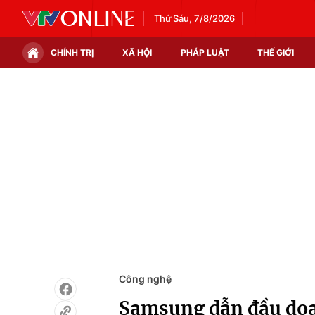
Thứ Sáu, 7/8/2026
CHÍNH TRỊ
XÃ HỘI
PHÁP LUẬT
THẾ GIỚI
Chính trị
Xã hội
Thế giới
Kinh tế
Tin tức
Tài chính
Thế giới đó đây
Thị trường
Câu chuyện quốc tế
Góc doanh nghiệp
Dữ liệu và đời sống
Công nghệ
Samsung dẫn đầu doa