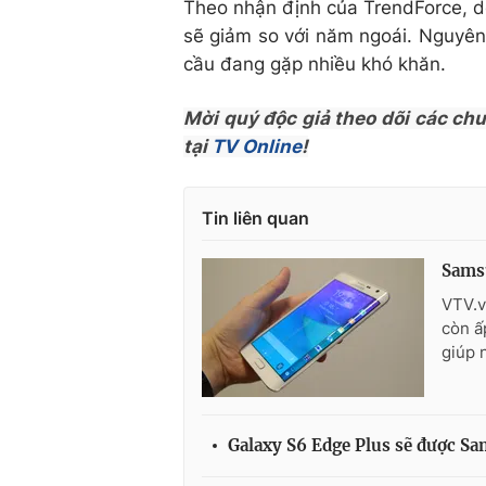
Theo nhận định của TrendForce, 
sẽ giảm so với năm ngoái. Nguyên 
cầu đang gặp nhiều khó khăn.
Mời quý độc giả theo dõi các ch
tại
TV Online
!
Tin liên quan
Samsu
VTV.v
còn ấ
giúp 
Galaxy S6 Edge Plus sẽ được Sa