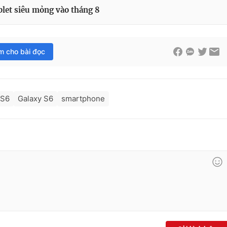
blet siêu mỏng vào tháng 8
im cho bài đọc
 S6
Galaxy S6
smartphone