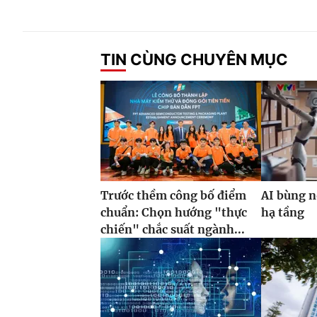
TIN CÙNG CHUYÊN MỤC
Trước thềm công bố điểm
AI bùng n
chuẩn: Chọn hướng "thực
hạ tầng
chiến" chắc suất ngành...