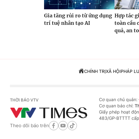
Gia tăng rủi ro từ ứng dụng
Hợp tác g
trí tuệ nhân tạo AI
toàn cầu 
quả, an t
CHÍNH TRỊ
XÃ HỘI
PHÁP L
Cơ quan chủ quản:
THỜI BÁO VTV
Cơ quan báo chí:
T
Giấy phép hoạt độn
483/GP-BTTTT cấp
Theo dõi báo trên