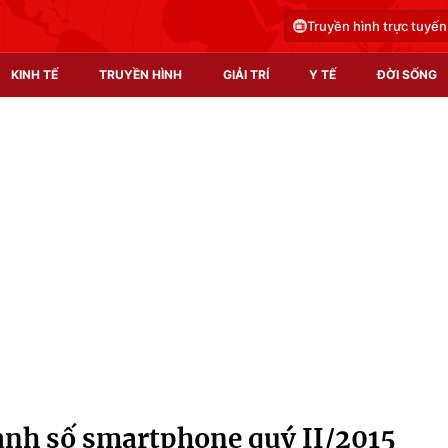
Truyền hình trực tuyến
KINH TẾ
TRUYỀN HÌNH
GIẢI TRÍ
Y TẾ
ĐỜI SỐNG
Pháp luật
Y tế
Truyền hình
Multimedia
Phim VTV
Video
Hậu trường
Shorts video
Nhân vật
Podcast
Khán giả
EMagazine
Giải sao mai
Photo
nh số smartphone quý II/2015
Infographic