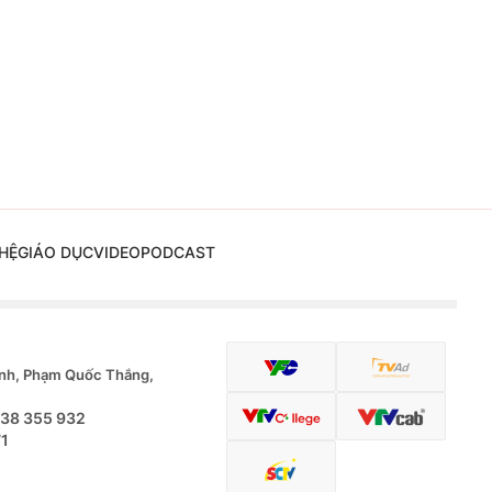
HỆ
GIÁO DỤC
VIDEO
PODCAST
nh, Phạm Quốc Thắng,
.38 355 932
71