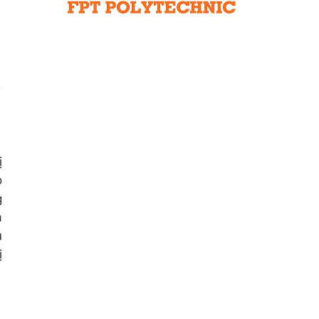
Liên hệ toà soạn
hệ tương lai
ị
o
g
à
u
ị