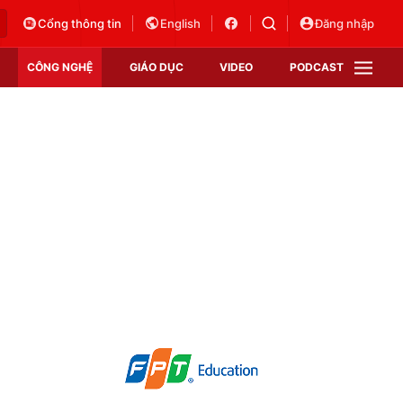
Cổng thông tin
English
Đăng nhập
CÔNG NGHỆ
GIÁO DỤC
VIDEO
PODCAST
VTV Money
VTV Thể thao
VTV Sức khoẻ
Bất động sản
Thị trường 24h
Tấm lòng Việt
Vươn mình bằng AI
VTV4
VTV8
VTV9
Lịch phát sóng
Giao lưu trực tuyến
Sự kiện