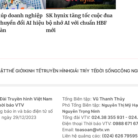
iúp doanh nghiệp
SK hynix tăng tốc cuộc đua
chuyển đổi AI hiệu
bộ nhớ AI với chuẩn HBF
oàn
mới
UẬT
THẾ GIỚI
KINH TẾ
TRUYỀN HÌNH
GIẢI TRÍ
Y TẾ
ĐỜI SỐNG
CÔNG NG
Đài Truyền hình Việt Nam
Tổng Biên tập:
Vũ Thanh Thủy
hời báo VTV
Phó Tổng Biên tập:
Nguyễn Thị Mỹ Hạ
g báo in và báo điện tử số
Nguyễn Trọng Ninh
 ngày 29/12/2023
Tổng đài VTV:
024.38 355 931 - 024
Ðiện thoại Thời báo VTV:
0988 671 6
Email:
toasoan@vtv.vn
Liên hệ quảng cáo:
(024) 626 79595