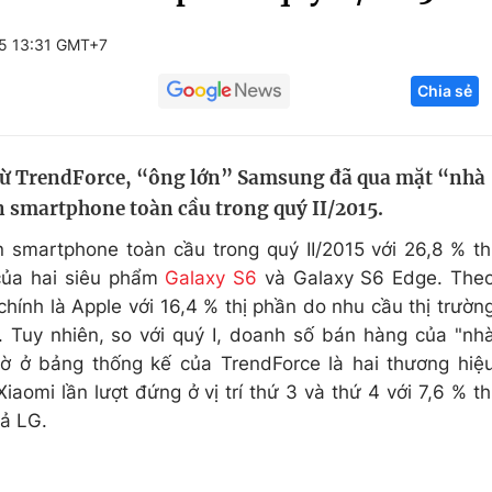
Góc ảnh
5 13:31 GMT+7
Chia sẻ
Giáo dục
Công nghệ
Tuyển sinh
Hitech Công ng
từ TrendForce, “ông lớn” Samsung đã qua mặt “nhà
Học trực tuyến
Sản phẩm
 smartphone toàn cầu trong quý II/2015.
g
Thị trường
martphone toàn cầu trong quý II/2015 với 26,8 % th
Tư vấn
 của hai siêu phẩm
Galaxy S6
và Galaxy S6 Edge. The
ính là Apple với 16,4 % thị phần do nhu cầu thị trườn
. Tuy nhiên, so với quý I, doanh số bán hàng của "nh
ờ ở bảng thống kế của TrendForce là hai thương hiệ
omi lần lượt đứng ở vị trí thứ 3 và thứ 4 với 7,6 % th
cả LG.