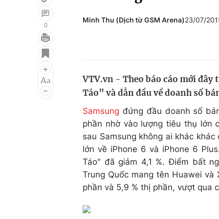
Minh Thu (Dịch từ GSM Arena)
23/07/201
0
Giải trí
Đời sống
Điện ảnh
Du lịch
VTV.vn - Theo báo cáo mới đây 
Âm nhạc
Làm đẹp
Táo” và dẫn đầu về doanh số bán
Sao
Chất lượng cuộc sốn
Samsung
đứng đầu doanh số bán s
phần nhờ vào lượng tiêu thụ lớn
sau Samsung không ai khác khác ch
lớn về iPhone 6 và iPhone 6 Plus
Táo" đã giảm 4,1 %. Điểm bất ng
Trung Quốc mang tên Huawei và Xia
phần và 5,9 % thị phần, vượt qua 