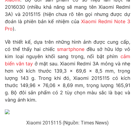
Phim VTV
Giải trí
2016030 (nhiều khả năng sẽ mang tên Xiaomi Redmi
Hậu trường
3A) và 2015115 (hiện chưa rõ tên gọi nhưng được dự
Điện ảnh
đoán là phiên bản kế nhiệm của
Xiaomi Redmi Note 3
Đời sống
Nhân vật
Pro
).
Âm nhạc
Du lịch
Khán giả
Giáo dục
Về thiết kế, dựa trên những hình ảnh được cung cấp,
Sao
Làm đẹp
có thể thấy hai chiếc
smartphone
đều sở hữu lớp vỏ
Giải sao mai
Tuyển sinh
kim loại nguyên khối sang trọng, nổi bật phím
cảm
Công nghệ
Chất lượng cuộc sống
biến vân tay
ở mặt sau. Xiaomi Redmi 3A mỏng và nhẹ
Học trực tuyến
hơn với kích thước 139,3 × 69,6 × 8,5 mm, trọng
Hitech Công nghệ tương lai
Giao lưu trực tuyến
lượng 143 g. Trong khi đó, Xiaomi 2015115 có kích
Sản phẩm
thước 149,96 × 76,06 × 8,69 mm, trọng lượng 165,91
g. Bộ đôi sản phẩm có 2 tùy chọn màu sắc là bạc và
Lịch phát sóng
Thị trường
vàng ánh kim.
Tư vấn
Chuyên mục khác
Xiaomi 2015115 (Nguồn: Times News)
Emagazine
Podcast