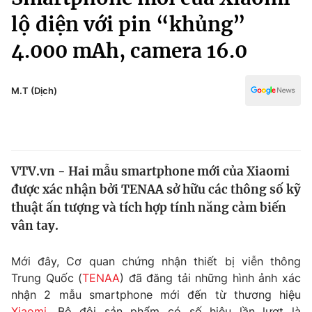
Chính trị
Truyền hình
lộ diện với pin “khủng”
Văn hóa - Giải trí
Xã hội
4.000 mAh, camera 16.0
Y tế
Đời sống
Pháp luật
Công nghệ
M.T (Dịch)
Giáo dục
Y tế
Thế giới
VTV.vn - Hai mẫu smartphone mới của Xiaomi
được xác nhận bởi TENAA sở hữu các thông số kỹ
Tin tức
Kinh tế
thuật ấn tượng và tích hợp tính năng cảm biến
Thế giới đó đây
vân tay.
Tài chính
Dữ liệu và đời sống
Câu chuyện quốc tế
Mới đây, Cơ quan chứng nhận thiết bị viễn thông
Thị trường
Trung Quốc (
TENAA
) đã đăng tải những hình ảnh xác
Truyền hình
Góc doanh nghiệp
nhận 2 mẫu smartphone mới đến từ thương hiệu
Xiaomi
. Bộ đôi sản phẩm có số hiệu lần lượt là