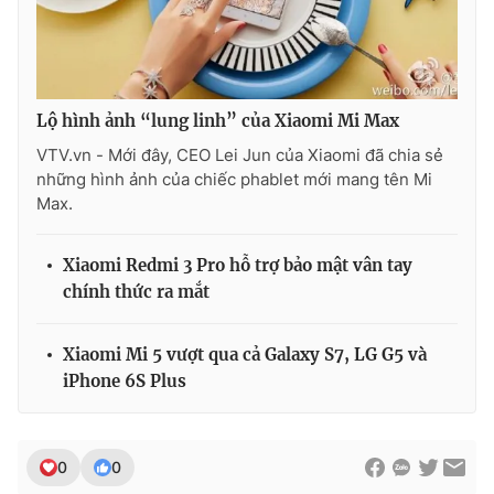
Ðiện thoại Thời báo VTV:
024.66 897 897
Email:
toasoan@vtv.vn
Liên hệ quảng cáo:
024-7300.7108
Lộ hình ảnh “lung linh” của Xiaomi Mi Max
VTV.vn - Mới đây, CEO Lei Jun của Xiaomi đã chia sẻ
những hình ảnh của chiếc phablet mới mang tên Mi
Max.
Xiaomi Redmi 3 Pro hỗ trợ bảo mật vân tay
chính thức ra mắt
Xiaomi Mi 5 vượt qua cả Galaxy S7, LG G5 và
iPhone 6S Plus
® Cấm sao chép dưới mọi hình thức nếu không có sự chấp
thuận bằng văn bản. Ghi rõ nguồn VTV.vn khi phát hành lại
thông tin từ website này.
0
0