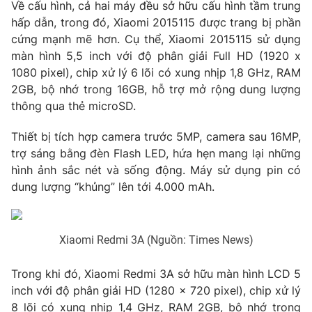
Về cấu hình, cả hai máy đều sở hữu cấu hình tầm trung
hấp dẫn, trong đó, Xiaomi 2015115 được trang bị phần
Photo
Infographic
cứng mạnh mẽ hơn. Cụ thể, Xiaomi 2015115 sử dụng
màn hình 5,5 inch với độ phân giải Full HD (1920 x
Video
Shorts video
1080 pixel), chip xử lý 6 lõi có xung nhịp 1,8 GHz, RAM
2GB, bộ nhớ trong 16GB, hỗ trợ mở rộng dung lượng
VTV Money
VTV Thể thao
thông qua thẻ microSD.
Thiết bị tích hợp camera trước 5MP, camera sau 16MP,
VTV Sức khoẻ
Bất động sản
trợ sáng bằng đèn Flash LED, hứa hẹn mang lại những
hình ảnh sắc nét và sống động. Máy sử dụng pin có
Thị trường 24h
Tấm lòng Việt
dung lượng “khủng” lên tới 4.000 mAh.
VTV4
Vươn mình bằng AI
Xiaomi Redmi 3A (Nguồn: Times News)
VTV9
VTV8
Trong khi đó, Xiaomi Redmi 3A sở hữu màn hình LCD 5
inch với độ phân giải HD (1280 x 720 pixel), chip xử lý
Liên hệ tòa soạn
English
8 lõi có xung nhịp 1,4 GHz, RAM 2GB, bộ nhớ trong