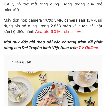
16GB, hỗ trợ mở rộng dung lượng thông qua thẻ
microSD.
Máy tích hợp camera trước 5MP, camera sau 13MP, sử
THỜI BÁO VTV
dụng pin có dung lượng 2.850 mAh và được cài đặt
sẵn hệ điều hành
Android 6.0 Marshmallow
.
Mời quý độc giả theo dõi các chương trình đã phát
Theo dõi báo trên
sóng của Đài Truyền hình Việt Nam trên
TV Online!
Cơ quan chủ quản:
Đài Truyền hình Việt Nam
Tin liên quan
Cơ quan báo chí:
Thời báo VTV
Giấy phép hoạt động báo in và báo điện tử số 483/GP-BTTTT
cấp ngày 29/12/2023
Tổng Biên tập:
Vũ Thanh Thủy
Phó Tổng Biên tập:
Nguyễn Thị Mỹ Hạnh, Phạm Quốc Thắng,
Nguyễn Trọng Ninh
Tổng đài VTV:
024.38 355 931 - 024.38 355 932