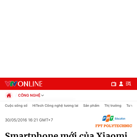
CÔNG NGHỆ
Chính trị
Cuộc sống số
HiTech Công nghệ tương lai
Sản phẩm
Thị trường
Tư vấn
Xã hội
Pháp luật
30/05/2016 16:21 GMT+7
Chuyên mục
Kinh tế
Smartphone mới của Xiaomi
Thể thao