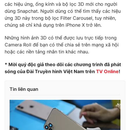
các hiệu ứng, ống kính và bộ lọc 3D mới cho người
Photo
Infographic
dùng Snapchat. Người dùng có thể tìm thấy các hiệu
ứng 3D này trong bộ lọc Filter Carousel, tuy nhiên,
chúng sẽ chỉ khả dụng trên iPhone X trở lên.
Video
Shorts video
Những hình ảnh 3D có thể được lưu trực tiếp trong
VTV Money
VTV Thể thao
Camera Roll để bạn có thể chia sẻ trên mạng xã hội
hoặc các nền tảng nhắn tin khác nhau.
VTV Sức khoẻ
Bất động sản
* Mời quý độc giả theo dõi các chương trình đã phát
sóng của Đài Truyền hình Việt Nam trên
TV Online
!
Thị trường 24h
Tấm lòng Việt
Tin liên quan
VTV4
Vươn mình bằng AI
VTV9
VTV8
Liên hệ tòa soạn
English