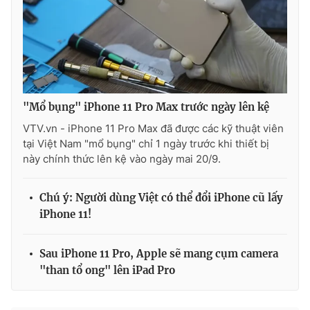
THỜI BÁO VTV
"Mổ bụng" iPhone 11 Pro Max trước ngày lên kệ
VTV.vn - iPhone 11 Pro Max đã được các kỹ thuật viên
Theo dõi báo trên
tại Việt Nam "mổ bụng" chỉ 1 ngày trước khi thiết bị
này chính thức lên kệ vào ngày mai 20/9.
Cơ quan chủ quản:
Đài Truyền hình Việt Nam
Cơ quan báo chí:
Thời báo VTV
Chú ý: Người dùng Việt có thể đổi iPhone cũ lấy
Giấy phép hoạt động báo in và báo điện tử số 483/GP-BTTTT
iPhone 11!
cấp ngày 29/12/2023
Tổng Biên tập:
Vũ Thanh Thủy
Sau iPhone 11 Pro, Apple sẽ mang cụm camera
Phó Tổng Biên tập:
Nguyễn Thị Mỹ Hạnh, Phạm Quốc Thắng,
"than tổ ong" lên iPad Pro
Nguyễn Trọng Ninh
Tổng đài VTV:
024.38 355 931 - 024.38 355 932