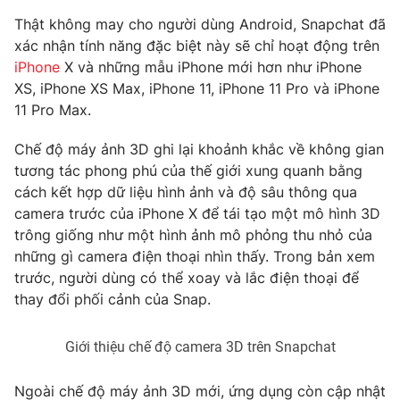
Phim VTV
Giải trí
Thật không may cho người dùng Android, Snapchat đã
Hậu trường
xác nhận tính năng đặc biệt này sẽ chỉ hoạt động trên
Điện ảnh
iPhone
X và những mẫu iPhone mới hơn như iPhone
Đời sống
Nhân vật
XS, iPhone XS Max, iPhone 11, iPhone 11 Pro và iPhone
Âm nhạc
Du lịch
11 Pro Max.
Khán giả
Giáo dục
Sao
Làm đẹp
Giải sao mai
Chế độ máy ảnh 3D ghi lại khoảnh khắc về không gian
Tuyển sinh
tương tác phong phú của thế giới xung quanh bằng
Công nghệ
Chất lượng cuộc sống
cách kết hợp dữ liệu hình ảnh và độ sâu thông qua
Học trực tuyến
Hitech Công nghệ tương lai
camera trước của iPhone X để tái tạo một mô hình 3D
Giao lưu trực tuyến
trông giống như một hình ảnh mô phỏng thu nhỏ của
Sản phẩm
những gì camera điện thoại nhìn thấy. Trong bản xem
trước, người dùng có thể xoay và lắc điện thoại để
Lịch phát sóng
Thị trường
thay đổi phối cảnh của Snap.
Tư vấn
Chuyên mục khác
Giới thiệu chế độ camera 3D trên Snapchat
Emagazine
Podcast
Ngoài chế độ máy ảnh 3D mới, ứng dụng còn cập nhật