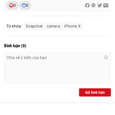
Ðiện thoại Thời báo VTV:
024.66 897 897
0
0
Email:
toasoan@vtv.vn
Liên hệ quảng cáo:
024-7300.7108
Từ khóa:
Snapchat
camera
iPhone X
Bình luận
(
0
)
® Cấm sao chép dưới mọi hình thức nếu không có sự chấp
Gửi bình luận
thuận bằng văn bản. Ghi rõ nguồn VTV.vn khi phát hành lại
thông tin từ website này.