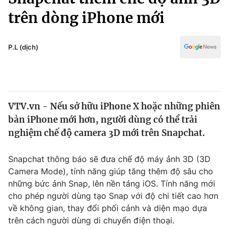
Chính trị
Truyền hình
trên dòng iPhone mới
Văn hóa - Giải trí
Xã hội
Y tế
P.L (dịch)
Đời sống
Pháp luật
Công nghệ
Giáo dục
Y tế
VTV.vn - Nếu sở hữu iPhone X hoặc những phiên
bản iPhone mới hơn, người dùng có thể trải
Thế giới
nghiệm chế độ camera 3D mới trên Snapchat.
Tin tức
Kinh tế
Snapchat thông báo sẽ đưa chế độ máy ảnh 3D (3D
Thế giới đó đây
Camera Mode), tính năng giúp tăng thêm độ sâu cho
Tài chính
Dữ liệu và đời sống
những bức ảnh Snap, lên nền tảng iOS. Tính năng mới
Câu chuyện quốc tế
Thị trường
cho phép người dùng tạo Snap với độ chi tiết cao hơn
về không gian, thay đổi phối cảnh và diện mạo dựa
Truyền hình
Góc doanh nghiệp
trên cách người dùng di chuyển điện thoại.