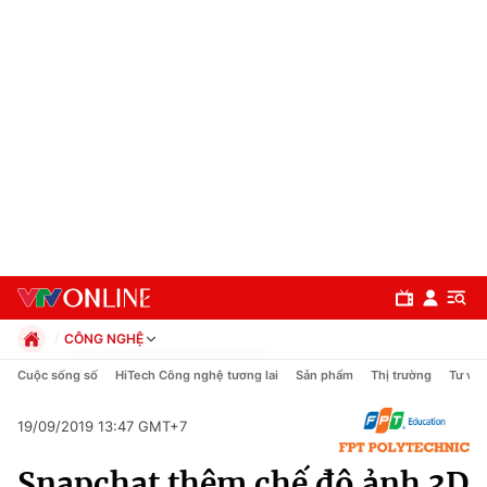
CÔNG NGHỆ
Chính trị
Cuộc sống số
HiTech Công nghệ tương lai
Sản phẩm
Thị trường
Tư vấn
Xã hội
Pháp luật
19/09/2019 13:47 GMT+7
Chuyên mục
Kinh tế
Snapchat thêm chế độ ảnh 3D
Thể thao