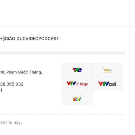
HỆ
GIÁO DỤC
VIDEO
PODCAST
nh, Phạm Quốc Thắng,
.38 355 932
71
ebsite này.