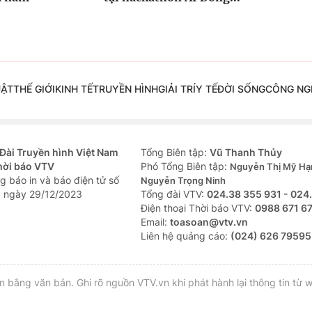
UẬT
THẾ GIỚI
KINH TẾ
TRUYỀN HÌNH
GIẢI TRÍ
Y TẾ
ĐỜI SỐNG
CÔNG NG
Đài Truyền hình Việt Nam
Tổng Biên tập:
Vũ Thanh Thủy
hời báo VTV
Phó Tổng Biên tập:
Nguyễn Thị Mỹ Hạ
g báo in và báo điện tử số
Nguyễn Trọng Ninh
 ngày 29/12/2023
Tổng đài VTV:
024.38 355 931 - 024
Ðiện thoại Thời báo VTV:
0988 671 6
Email:
toasoan@vtv.vn
Liên hệ quảng cáo:
(024) 626 79595
bằng văn bản. Ghi rõ nguồn VTV.vn khi phát hành lại thông tin từ w