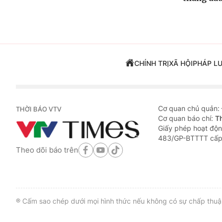
CHÍNH TRỊ
XÃ HỘI
PHÁP L
Cơ quan chủ quản:
THỜI BÁO VTV
Cơ quan báo chí:
T
Giấy phép hoạt độn
483/GP-BTTTT cấp
Theo dõi báo trên
® Cấm sao chép dưới mọi hình thức nếu không có sự chấp thuận 