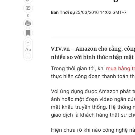
Ban Thời sự
25/03/2016 14:02 GMT+7
0
Giải trí
Đời sống
Điện ảnh
Du lịch
VTV.vn - Amazon cho rằng, công
Âm nhạc
Làm đẹp
nhiều so với hình thức nhập mật
Sao
Chất lượng cuộc sốn
Trong thời gian tới, khi
mua hàng t
thực hiện công đoạn thanh toán th
Với ứng dụng được Amazon phát tri
ảnh hoặc một đoạn video ngắn của 
mật khẩu truyền thống. Hệ thống
giao dịch là khách hàng thật sự ch
Hiện chưa rõ khi nào công nghệ nà