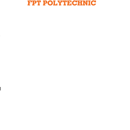
Liên hệ toà soạn
hệ tương lai
g