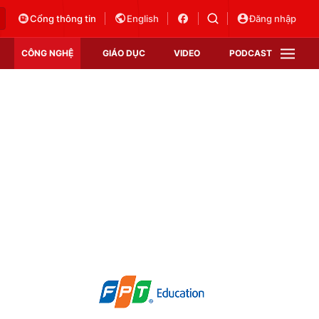
Cổng thông tin
English
Đăng nhập
CÔNG NGHỆ
GIÁO DỤC
VIDEO
PODCAST
VTV Money
VTV Thể thao
VTV Sức khoẻ
Bất động sản
Thị trường 24h
Tấm lòng Việt
Vươn mình bằng AI
VTV4
VTV8
VTV9
Lịch phát sóng
Giao lưu trực tuyến
Sự kiện