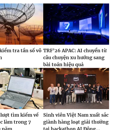
kiểm tra tần số vô
TRF’26 APAC: AI chuyển từ
n
câu chuyện xu hướng sang
bài toán hiệu quả
 lượt tìm kiếm về
Sinh viên Việt Nam xuất sắc
ệc làm trong 7
giành hàng loạt giải thưởng
u năm
tại hackathon AI Đông...