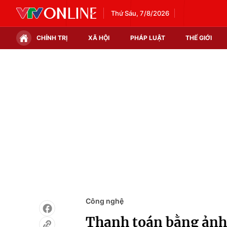
Thứ Sáu, 7/8/2026
CHÍNH TRỊ
XÃ HỘI
PHÁP LUẬT
THẾ GIỚI
Chính trị
Xã hội
Thế giới
Kinh tế
Tin tức
Tài chính
Thế giới đó đây
Thị trường
Câu chuyện quốc tế
Góc doanh nghiệp
Dữ liệu và đời sống
Công nghệ
Thanh toán bằng ảnh 