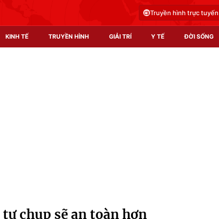
Truyền hình trực tuyến
KINH TẾ
TRUYỀN HÌNH
GIẢI TRÍ
Y TẾ
ĐỜI SỐNG
Pháp luật
Y tế
Truyền hình
Multimedia
Phim VTV
Video
Hậu trường
Shorts video
Nhân vật
Podcast
Khán giả
EMagazine
Giải sao mai
Photo
tự chụp sẽ an toàn hơn
Infographic