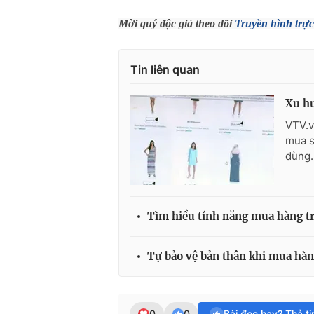
Mời quý độc giả theo dõi
Truyền hình trực
Tin liên quan
Xu hư
VTV.v
mua s
dùng.
Tìm hiều tính năng mua hàng tr
Tự bảo vệ bản thân khi mua hàn
0
0
Bài đọc hay? Thả t