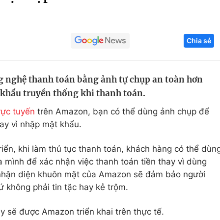
Góc ảnh
Chia sẻ
Giáo dục
Công nghệ
Tuyển sinh
Hitech Công ng
 nghệ thanh toán bằng ảnh tự chụp an toàn hơn
Học trực tuyến
Sản phẩm
 khẩu truyền thống khi thanh toán.
g
Thị trường
rực tuyến
trên Amazon, bạn có thể dùng ảnh chụp để
Tư vấn
ay vì nhập mật khẩu.
ển, khi làm thủ tục thanh toán, khách hàng có thể dùn
mình để xác nhận việc thanh toán tiền thay vì dùng
 nhận diện khuôn mặt của Amazon sẽ đảm bảo người
ứ không phải tin tặc hay kẻ trộm.
y sẽ được Amazon triển khai trên thực tế.