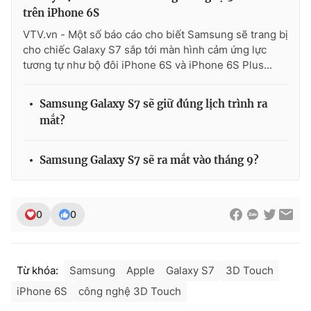
trên iPhone 6S
VTV.vn - Một số báo cáo cho biết Samsung sẽ trang bị
cho chiếc Galaxy S7 sắp tới màn hình cảm ứng lực
tương tự như bộ đôi iPhone 6S và iPhone 6S Plus...
THỜI BÁO VTV
Samsung Galaxy S7 sẽ giữ đúng lịch trình ra
mắt?
Theo dõi báo trên
Samsung Galaxy S7 sẽ ra mắt vào tháng 9?
Cơ quan chủ quản:
Đài Truyền hình Việt Nam
Cơ quan báo chí:
Thời báo VTV
Giấy phép hoạt động báo in và báo điện tử số 483/GP-BTTTT
0
0
cấp ngày 29/12/2023
Tổng Biên tập:
Vũ Thanh Thủy
Phó Tổng Biên tập:
Nguyễn Thị Mỹ Hạnh, Phạm Quốc Thắng,
Từ khóa:
Samsung
Apple
Galaxy S7
3D Touch
Nguyễn Trọng Ninh
iPhone 6S
công nghệ 3D Touch
Tổng đài VTV:
024.38 355 931 - 024.38 355 932