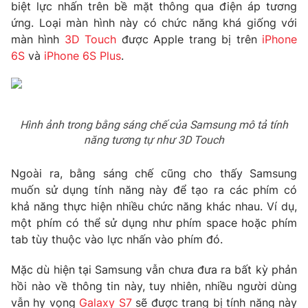
Phim VTV
biệt lực nhấn trên bề mặt thông qua điện áp tương
Giải trí
ứng. Loại màn hình này có chức năng khá giống với
Hậu trường
màn hình
3D Touch
được Apple trang bị trên
iPhone
Điện ảnh
Đời sống
6S
và
iPhone 6S Plus
.
Nhân vật
Âm nhạc
Du lịch
Khán giả
Giáo dục
Sao
Làm đẹp
Giải sao mai
Tuyển sinh
Hình ảnh trong bằng sáng chế của Samsung mô tả tính
Công nghệ
Chất lượng cuộc sống
năng tương tự như 3D Touch
Học trực tuyến
Hitech Công nghệ tương lai
Ngoài ra, bằng sáng chế cũng cho thấy Samsung
Giao lưu trực tuyến
muốn sử dụng tính năng này để tạo ra các phím có
Sản phẩm
khả năng thực hiện nhiều chức năng khác nhau. Ví dụ,
Lịch phát sóng
Thị trường
một phím có thể sử dụng như phím space hoặc phím
tab tùy thuộc vào lực nhấn vào phím đó.
Tư vấn
Chuyên mục khác
Mặc dù hiện tại Samsung vẫn chưa đưa ra bất kỳ phản
hồi nào về thông tin này, tuy nhiên, nhiều người dùng
Emagazine
Podcast
vẫn hy vọng
Galaxy S7
sẽ được trang bị tính năng này