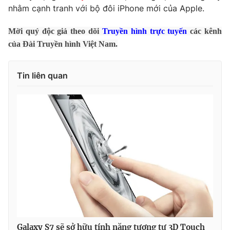
nhằm cạnh tranh với bộ đôi iPhone mới của Apple.
Photo
Infographic
Mời quý độc giả theo dõi
Truyền hình trực tuyến
các kênh
của Đài Truyền hình Việt Nam.
Video
Shorts video
Tin liên quan
VTV Money
VTV Thể thao
VTV Sức khoẻ
Bất động sản
Thị trường 24h
Tấm lòng Việt
VTV4
Vươn mình bằng AI
VTV9
VTV8
Liên hệ tòa soạn
English
Galaxy S7 sẽ sở hữu tính năng tương tự 3D Touch