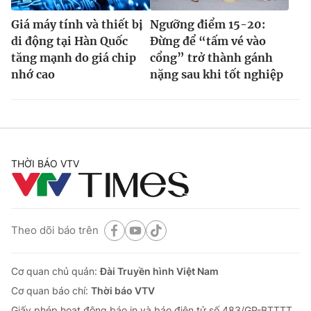
Giá máy tính và thiết bị
Ngưỡng điểm 15-20:
di động tại Hàn Quốc
Đừng để “tấm vé vào
tăng mạnh do giá chip
cổng” trở thành gánh
nhớ cao
nặng sau khi tốt nghiệp
THỜI BÁO VTV
Theo dõi báo trên
Cơ quan chủ quản:
Đài Truyền hình Việt Nam
Cơ quan báo chí:
Thời báo VTV
Giấy phép hoạt động báo in và báo điện tử số 483/GP-BTTTT