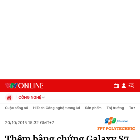
CÔNG NGHỆ
Chính trị
Cuộc sống số
HiTech Công nghệ tương lai
Sản phẩm
Thị trường
Tư vấn
Xã hội
Pháp luật
20/10/2015 15:32 GMT+7
Chuyên mục
Kinh tế
Thêm bằng chứng Galaxy S7
Thể thao