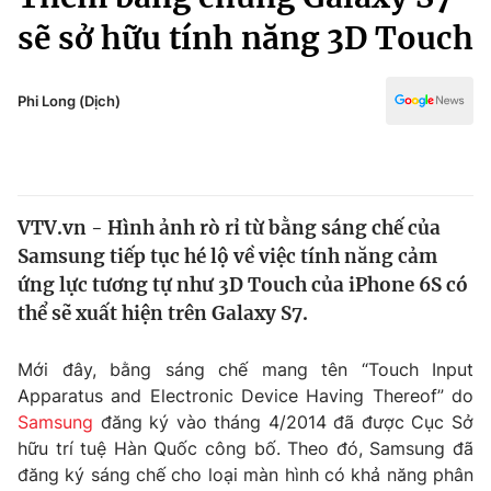
Chính trị
Truyền hình
sẽ sở hữu tính năng 3D Touch
Văn hóa - Giải trí
Xã hội
Y tế
Phi Long (Dịch)
Đời sống
Pháp luật
Công nghệ
Giáo dục
Y tế
VTV.vn - Hình ảnh rò rỉ từ bằng sáng chế của
Samsung tiếp tục hé lộ về việc tính năng cảm
Thế giới
ứng lực tương tự như 3D Touch của iPhone 6S có
Tin tức
thể sẽ xuất hiện trên Galaxy S7.
Kinh tế
Thế giới đó đây
Mới đây, bằng sáng chế mang tên “Touch Input
Tài chính
Dữ liệu và đời sống
Câu chuyện quốc tế
Apparatus and Electronic Device Having Thereof” do
Thị trường
Samsung
đăng ký vào tháng 4/2014 đã được Cục Sở
hữu trí tuệ Hàn Quốc công bố. Theo đó, Samsung đã
Truyền hình
Góc doanh nghiệp
đăng ký sáng chế cho loại màn hình có khả năng phân