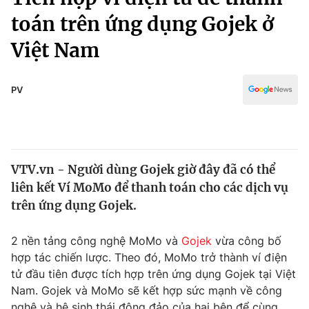
Chính trị
Truyền hình
toán trên ứng dụng Gojek ở
Văn hóa - Giải trí
Xã hội
Việt Nam
Y tế
Đời sống
Pháp luật
Công nghệ
PV
Giáo dục
Y tế
Thế giới
VTV.vn - Người dùng Gojek giờ đây đã có thể
liên kết Ví MoMo để thanh toán cho các dịch vụ
Tin tức
Kinh tế
trên ứng dụng Gojek.
Thế giới đó đây
Tài chính
2 nền tảng công nghệ MoMo và
Gojek
vừa công bố
Dữ liệu và đời sống
Câu chuyện quốc tế
hợp tác chiến lược. Theo đó, MoMo trở thành ví điện
Thị trường
tử đầu tiên được tích hợp trên ứng dụng Gojek tại Việt
Truyền hình
Góc doanh nghiệp
Nam. Gojek và MoMo sẽ kết hợp sức mạnh về công
nghệ và hệ sinh thái đông đảo của hai bên để cùng