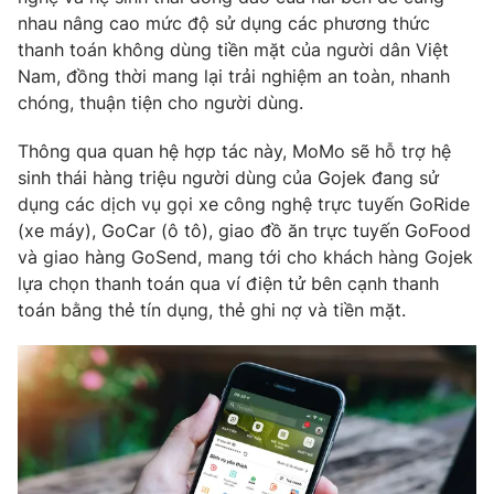
Phim VTV
nhau nâng cao mức độ sử dụng các phương thức
Giải trí
thanh toán không dùng tiền mặt của người dân Việt
Hậu trường
Điện ảnh
Nam, đồng thời mang lại trải nghiệm an toàn, nhanh
Đời sống
Nhân vật
chóng, thuận tiện cho người dùng.
Âm nhạc
Du lịch
Khán giả
Thông qua quan hệ hợp tác này, MoMo sẽ hỗ trợ hệ
Giáo dục
Sao
sinh thái hàng triệu người dùng của Gojek đang sử
Làm đẹp
Giải sao mai
Tuyển sinh
dụng các dịch vụ gọi xe công nghệ trực tuyến GoRide
Công nghệ
Chất lượng cuộc sống
(xe máy), GoCar (ô tô), giao đồ ăn trực tuyến GoFood
Học trực tuyến
và giao hàng GoSend, mang tới cho khách hàng Gojek
Hitech Công nghệ tương lai
Giao lưu trực tuyến
lựa chọn thanh toán qua ví điện tử bên cạnh thanh
Sản phẩm
toán bằng thẻ tín dụng, thẻ ghi nợ và tiền mặt.
Lịch phát sóng
Thị trường
Tư vấn
Chuyên mục khác
Emagazine
Podcast