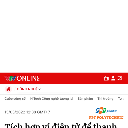
CÔNG NGHỆ
Chính trị
Cuộc sống số
HiTech Công nghệ tương lai
Sản phẩm
Thị trường
Tư vấn
Xã hội
Pháp luật
15/03/2022 12:38 GMT+7
Chuyên mục
Kinh tế
Tích hợp ví điện tử để thanh
Thể thao