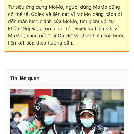
Ðiện thoại Thời báo VTV:
024.66 897 897
Từ siêu ứng dụng MoMo, người dùng MoMo cũng
Email:
toasoan@vtv.vn
có thể tải Gojek và liên kết Ví MoMo bằng cách đi
Liên hệ quảng cáo:
024-7300.7108
đến màn hình chính của MoMo, tìm kiếm với từ
khóa "Gojek", chọn mục "Tải Gojek và Liên kết Ví
MoMo", chọn nút "Tải Gojek" và thực hiện các bước
liên kết tiếp theo hướng dẫn.
Tin liên quan
® Cấm sao chép dưới mọi hình thức nếu không có sự chấp
thuận bằng văn bản. Ghi rõ nguồn VTV.vn khi phát hành lại
thông tin từ website này.