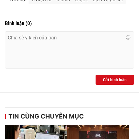
Bình luận
(
0
)
Gửi bình luận
TIN CÙNG CHUYÊN MỤC