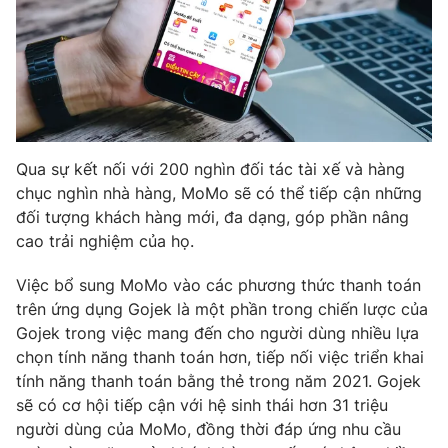
Photo
Infographic
Video
Shorts video
VTV Money
VTV Thể thao
Qua sự kết nối với 200 nghìn đối tác tài xế và hàng
chục nghìn nhà hàng, MoMo sẽ có thể tiếp cận những
VTV Sức khoẻ
Bất động sản
đối tượng khách hàng mới, đa dạng, góp phần nâng
cao trải nghiệm của họ.
Thị trường 24h
Tấm lòng Việt
Việc bổ sung MoMo vào các phương thức thanh toán
trên ứng dụng Gojek là một phần trong chiến lược của
VTV4
Vươn mình bằng AI
Gojek trong việc mang đến cho người dùng nhiều lựa
chọn tính năng thanh toán hơn, tiếp nối việc triển khai
VTV9
VTV8
tính năng thanh toán bằng thẻ trong năm 2021. Gojek
sẽ có cơ hội tiếp cận với hệ sinh thái hơn 31 triệu
người dùng của MoMo, đồng thời đáp ứng nhu cầu
Liên hệ tòa soạn
English