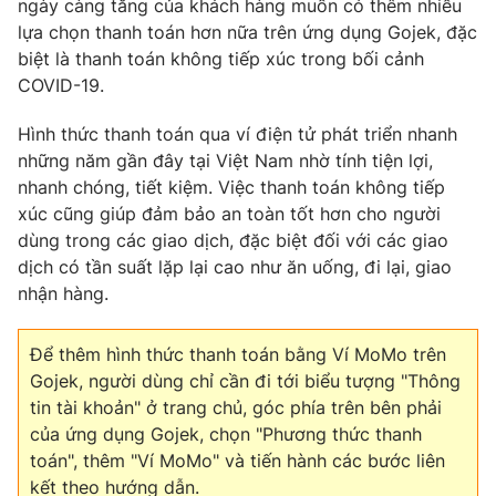
ngày càng tăng của khách hàng muốn có thêm nhiều
lựa chọn thanh toán hơn nữa trên ứng dụng Gojek, đặc
biệt là thanh toán không tiếp xúc trong bối cảnh
COVID-19.
THỜI BÁO VTV
Hình thức thanh toán qua ví điện tử phát triển nhanh
những năm gần đây tại Việt Nam nhờ tính tiện lợi,
nhanh chóng, tiết kiệm. Việc thanh toán không tiếp
Theo dõi báo trên
xúc cũng giúp đảm bảo an toàn tốt hơn cho người
dùng trong các giao dịch, đặc biệt đối với các giao
dịch có tần suất lặp lại cao như ăn uống, đi lại, giao
Cơ quan chủ quản:
Đài Truyền hình Việt Nam
nhận hàng.
Cơ quan báo chí:
Thời báo VTV
Giấy phép hoạt động báo in và báo điện tử số 483/GP-BTTTT
Để thêm hình thức thanh toán bằng Ví MoMo trên
cấp ngày 29/12/2023
Gojek, người dùng chỉ cần đi tới biểu tượng "Thông
Tổng Biên tập:
Vũ Thanh Thủy
tin tài khoản" ở trang chủ, góc phía trên bên phải
Phó Tổng Biên tập:
Nguyễn Thị Mỹ Hạnh, Phạm Quốc Thắng,
của ứng dụng Gojek, chọn "Phương thức thanh
Nguyễn Trọng Ninh
toán", thêm "Ví MoMo" và tiến hành các bước liên
Tổng đài VTV:
024.38 355 931 - 024.38 355 932
kết theo hướng dẫn.