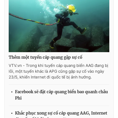
THỜI BÁO VTV
Theo dõi báo trên
Thêm một tuyến cáp quang gặp sự cố
VTV.vn - Trong khi tuyến cáp quang biển AAG đang bị
Cơ quan chủ quản:
Đài Truyền hình Việt Nam
lỗi, một tuyến khác là APG cũng gặp sự cố vào ngày
Cơ quan báo chí:
Thời báo VTV
23/5, khiến Internet đi quốc tế bị ảnh hưởng.
Giấy phép hoạt động báo in và báo điện tử số 483/GP-BTTTT
cấp ngày 29/12/2023
Facebook sẽ đặt cáp quang biển bao quanh châu
Tổng Biên tập:
Vũ Thanh Thủy
Phi
Phó Tổng Biên tập:
Nguyễn Thị Mỹ Hạnh, Phạm Quốc Thắng,
Nguyễn Trọng Ninh
Khắc phục xong sự cố cáp quang AAG, Internet
Tổng đài VTV:
024.38 355 931 - 024.38 355 932