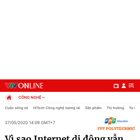
CÔNG NGHỆ
Chính trị
Cuộc sống số
HiTech Công nghệ tương lai
Sản phẩm
Thị trường
Tư vấn
Xã hội
Pháp luật
27/05/2020 14:09 GMT+7
Chuyên mục
Kinh tế
Vì sao Internet di động vẫn
Thể thao