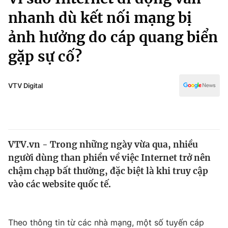
Chính trị
Truyền hình
nhanh dù kết nối mạng bị
Văn hóa - Giải trí
Xã hội
ảnh hưởng do cáp quang biển
Y tế
Đời sống
gặp sự cố?
Pháp luật
Công nghệ
Giáo dục
VTV Digital
Y tế
Thế giới
Tin tức
VTV.vn - Trong những ngày vừa qua, nhiều
Kinh tế
người dùng than phiền về việc Internet trở nên
Thế giới đó đây
chậm chạp bất thường, đặc biệt là khi truy cập
Tài chính
Dữ liệu và đời sống
Câu chuyện quốc tế
vào các website quốc tế.
Thị trường
Truyền hình
Góc doanh nghiệp
Theo thông tin từ các nhà mạng, một số tuyến cáp