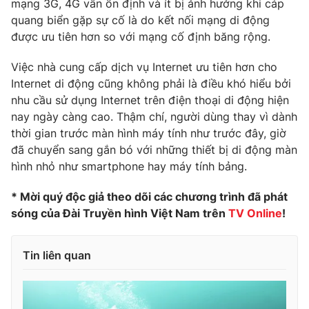
mạng 3G, 4G vẫn ổn định và ít bị ảnh hưởng khi cáp
quang biển gặp sự cố là do kết nối mạng di động
Photo
Infographic
được ưu tiên hơn so với mạng cố định băng rộng.
Video
Shorts video
Việc nhà cung cấp dịch vụ Internet ưu tiên hơn cho
Internet di động cũng không phải là điều khó hiểu bởi
nhu cầu sử dụng Internet trên điện thoại di động hiện
VTV Money
VTV Thể thao
nay ngày càng cao. Thậm chí, người dùng thay vì dành
thời gian trước màn hình máy tính như trước đây, giờ
VTV Sức khoẻ
Bất động sản
đã chuyển sang gắn bó với những thiết bị di động màn
hình nhỏ như smartphone hay máy tính bảng.
Thị trường 24h
Tấm lòng Việt
* Mời quý độc giả theo dõi các chương trình đã phát
sóng của Đài Truyền hình Việt Nam trên
TV Online
!
VTV4
Vươn mình bằng AI
Tin liên quan
VTV9
VTV8
Liên hệ tòa soạn
English