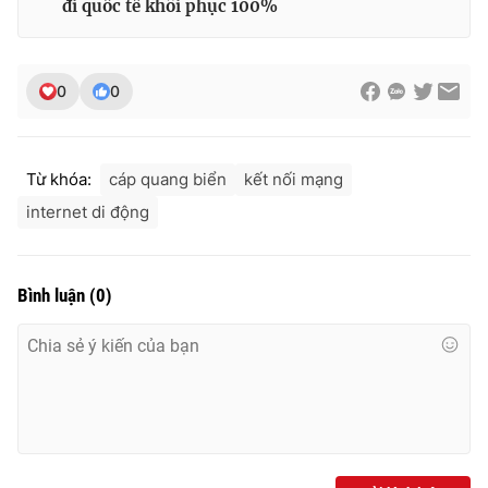
đi quốc tế khôi phục 100%
Ðiện thoại Thời báo VTV:
024.66 897 897
Email:
toasoan@vtv.vn
Liên hệ quảng cáo:
024-7300.7108
0
0
Từ khóa:
cáp quang biển
kết nối mạng
internet di động
Bình luận
(
0
)
® Cấm sao chép dưới mọi hình thức nếu không có sự chấp
thuận bằng văn bản. Ghi rõ nguồn VTV.vn khi phát hành lại
thông tin từ website này.