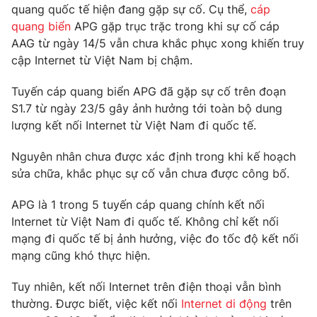
Phim VTV
quang quốc tế hiện đang gặp sự cố. Cụ thể,
cáp
Giải trí
quang biển
APG gặp trục trặc trong khi sự cố cáp
Hậu trường
AAG từ ngày 14/5 vẫn chưa khắc phục xong khiến truy
Điện ảnh
Đời sống
cập Internet từ Việt Nam bị chậm.
Nhân vật
Âm nhạc
Du lịch
Khán giả
Tuyến cáp quang biển APG đã gặp sự cố trên đoạn
Giáo dục
Sao
S1.7 từ ngày 23/5 gây ảnh hưởng tới toàn bộ dung
Làm đẹp
Giải sao mai
lượng kết nối Internet từ Việt Nam đi quốc tế.
Tuyển sinh
Công nghệ
Chất lượng cuộc sống
Học trực tuyến
Nguyên nhân chưa được xác định trong khi kế hoạch
Hitech Công nghệ tương lai
sửa chữa, khắc phục sự cố vẫn chưa được công bố.
Giao lưu trực tuyến
Sản phẩm
APG là 1 trong 5 tuyến cáp quang chính kết nối
Lịch phát sóng
Internet từ Việt Nam đi quốc tế. Không chỉ kết nối
Thị trường
mạng đi quốc tế bị ảnh hưởng, việc đo tốc độ kết nối
Tư vấn
mạng cũng khó thực hiện.
Chuyên mục khác
Tuy nhiên, kết nối Internet trên điện thoại vẫn bình
Emagazine
Podcast
thường. Được biết, việc kết nối
Internet di động
trên