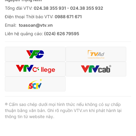
Tổng đài VTV:
024.38 355 931 - 024.38 355 932
Ðiện thoại Thời báo VTV:
0988 671 671
Email:
toasoan@vtv.vn
Liên hệ quảng cáo:
(024) 626 79595
® Cấm sao chép dưới mọi hình thức nếu không có sự chấp
thuận bằng văn bản. Ghi rõ nguồn VTV.vn khi phát hành lại
thông tin từ website này.