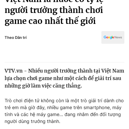
Chính trị
Truyền hình
người trưởng thành chơi
Văn hóa - Giải trí
Xã hội
game cao nhất thế giới
Y tế
Đời sống
Pháp luật
Công nghệ
Theo Dân trí
Giáo dục
Y tế
Thế giới
VTV.vn - Nhiều người trưởng thành tại Việt Nam
lựa chọn chơi game như một cách để giải trí sau
Tin tức
Kinh tế
những giờ làm việc căng thẳng.
Thế giới đó đây
Tài chính
Trò chơi điện tử không còn là một trò giải trí dành cho
Dữ liệu và đời sống
Câu chuyện quốc tế
trẻ em mà giờ đây, nhiều game trên smartphone, máy
Thị trường
tính và các hệ máy game… đang nhắm đến đối tượng
Truyền hình
Góc doanh nghiệp
người dùng trưởng thành.