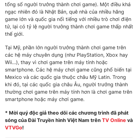
Ðiện thoại Thời báo VTV:
024.66 897 897
tổng số người trưởng thành chơi game). Một điều khá
ngạc nhiên đó là Nhật Bản, quê nhà của nhiều hãng
Email:
toasoan@vtv.vn
game lớn và quốc gia nổi tiếng với nhiều trò chơi điện
Liên hệ quảng cáo:
024-7300.7108
tử, lại có tỷ lệ người trưởng thành chơi game thấp nhất
thế giới.
Tại Mỹ, phần lớn người trưởng thành chơi game trên
các hệ máy chuyên dụng (như PlayStation, Xbox hay
Wii…), thay vì chơi game trên máy tính hoặc
smartphone. Các hệ máy chơi game cũng phổ biến tại
Mexico và các quốc gia thuộc châu Mỹ Latin. Trong
khi đó, tại các quốc gia châu Âu, người trưởng thành
thường chơi game trên máy tính hơn là chơi game trên
smartphone hoặc máy chơi game.
® Cấm sao chép dưới mọi hình thức nếu không có sự chấp
* Mời quý độc giả theo dõi các chương trình đã phát
thuận bằng văn bản. Ghi rõ nguồn VTV.vn khi phát hành lại
sóng của Đài Truyền hình Việt Nam trên
TV Online
và
thông tin từ website này.
VTVGo
!