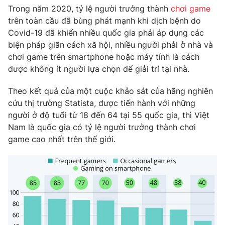
Phim VTV
Trong năm 2020, tỷ lệ người trưởng thành
chơi game
Giải trí
trên toàn cầu đã bùng phát mạnh khi dịch bệnh do
Hậu trường
Điện ảnh
Covid-19 đã khiến nhiều quốc gia phải áp dụng các
Đời sống
Nhân vật
biện pháp giãn cách xã hội, nhiều người phải ở nhà và
Âm nhạc
chơi game trên smartphone hoặc máy tính là cách
Du lịch
Khán giả
được không ít người lựa chọn để giải trí tại nhà.
Giáo dục
Sao
Làm đẹp
Giải sao mai
Tuyển sinh
Theo kết quả của một cuộc khảo sát của hãng nghiên
Công nghệ
Chất lượng cuộc sống
cứu thị trường Statista, được tiến hành với những
Học trực tuyến
người ở độ tuổi từ 18 đến 64 tại 55 quốc gia, thì Việt
Hitech Công nghệ tương lai
Nam là quốc gia có tỷ lệ người trưởng thành chơi
Giao lưu trực tuyến
game cao nhất trên thế giới.
Sản phẩm
Lịch phát sóng
Thị trường
Tư vấn
Chuyên mục khác
Emagazine
Podcast