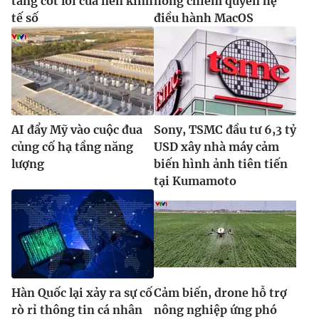
tầng cốt lõi của nền kinh
hổng chiếm quyền hệ
tế số
điều hành MacOS
AI đẩy Mỹ vào cuộc đua
Sony, TSMC đầu tư 6,3 tỷ
củng cố hạ tầng năng
USD xây nhà máy cảm
lượng
biến hình ảnh tiên tiến
tại Kumamoto
Hàn Quốc lại xảy ra sự cố
Cảm biến, drone hỗ trợ
rò rỉ thông tin cá nhân
nông nghiệp ứng phó