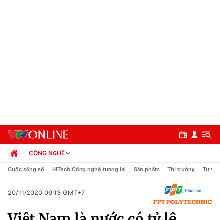
CÔNG NGHỆ
Chính trị
Cuộc sống số
HiTech Công nghệ tương lai
Sản phẩm
Thị trường
Tư vấn
Xã hội
Pháp luật
20/11/2020 06:13 GMT+7
Chuyên mục
Kinh tế
Việt Nam là nước có tỷ lệ
Thể thao