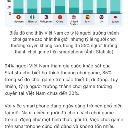
Photo
Infographic
Video
Shorts video
Biểu đồ cho thấy Việt Nam có tỷ lệ người trưởng thành
chơi game cao nhất thế giới, nhưng tỷ lệ người chơi
VTV Money
VTV Thể thao
thường xuyên không cao, trong đó 85% người trưởng
thành chơi game trên smartphone (Ảnh: Statista)
VTV Sức khoẻ
Bất động sản
94% người Việt Nam tham gia cuộc khảo sát của
Statista cho biết họ thỉnh thoảng chơi game, 85%
Thị trường 24h
Tấm lòng Việt
trong số đó chơi game trên các thiết bị di động. Tuy
nhiên, tỷ lệ người trưởng thành chơi game thường
VTV4
Vươn mình bằng AI
xuyên tại Việt Nam chưa đến 20%.
Với việc smartphone đang ngày càng trở nên phổ biến
VTV9
VTV8
tại Việt Nam, nhiều người đã chọn cách chơi game
trên di động như một hình thức giải trí. Việc chơi game
Liên hệ tòa soạn
English
trên smartphone cũng dễ dàng và không tốn nhiều