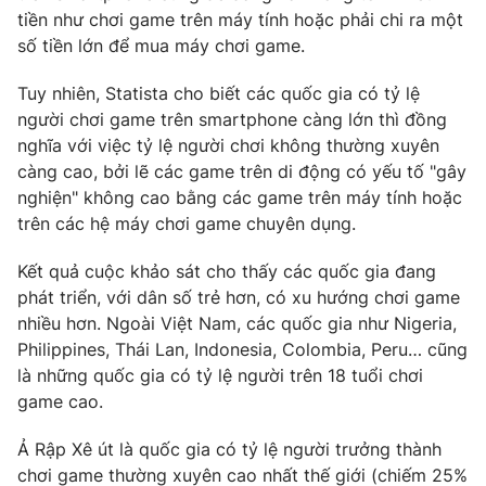
tiền như chơi game trên máy tính hoặc phải chi ra một
số tiền lớn để mua máy chơi game.
Tuy nhiên, Statista cho biết các quốc gia có tỷ lệ
THỜI BÁO VTV
người chơi game trên smartphone càng lớn thì đồng
nghĩa với việc tỷ lệ người chơi không thường xuyên
càng cao, bởi lẽ các game trên di động có yếu tố "gây
nghiện" không cao bằng các game trên máy tính hoặc
Theo dõi báo trên
trên các hệ máy chơi game chuyên dụng.
Kết quả cuộc khảo sát cho thấy các quốc gia đang
Cơ quan chủ quản:
Đài Truyền hình Việt Nam
phát triển, với dân số trẻ hơn, có xu hướng chơi game
Cơ quan báo chí:
Thời báo VTV
nhiều hơn. Ngoài Việt Nam, các quốc gia như Nigeria,
Giấy phép hoạt động báo in và báo điện tử số 483/GP-BTTTT
Philippines, Thái Lan, Indonesia, Colombia, Peru… cũng
cấp ngày 29/12/2023
là những quốc gia có tỷ lệ người trên 18 tuổi chơi
Tổng Biên tập:
Vũ Thanh Thủy
game cao.
Phó Tổng Biên tập:
Nguyễn Thị Mỹ Hạnh, Phạm Quốc Thắng,
Nguyễn Trọng Ninh
Ả Rập Xê út là quốc gia có tỷ lệ người trưởng thành
Tổng đài VTV:
024.38 355 931 - 024.38 355 932
chơi game thường xuyên cao nhất thế giới (chiếm 25%