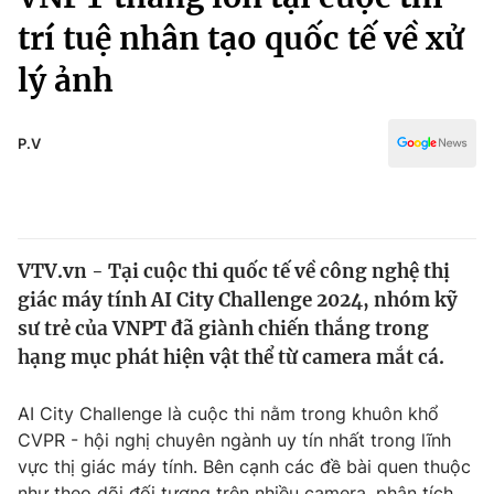
Chính trị
Truyền hình
trí tuệ nhân tạo quốc tế về xử
Văn hóa - Giải trí
Xã hội
lý ảnh
Y tế
Đời sống
Pháp luật
Công nghệ
P.V
Giáo dục
Y tế
Thế giới
VTV.vn - Tại cuộc thi quốc tế về công nghệ thị
giác máy tính AI City Challenge 2024, nhóm kỹ
Tin tức
Kinh tế
sư trẻ của VNPT đã giành chiến thắng trong
Thế giới đó đây
hạng mục phát hiện vật thể từ camera mắt cá.
Tài chính
Dữ liệu và đời sống
Câu chuyện quốc tế
AI City Challenge là cuộc thi nằm trong khuôn khổ
Thị trường
CVPR - hội nghị chuyên ngành uy tín nhất trong lĩnh
Truyền hình
Góc doanh nghiệp
vực thị giác máy tính. Bên cạnh các đề bài quen thuộc
như theo dõi đối tượng trên nhiều camera, phân tích