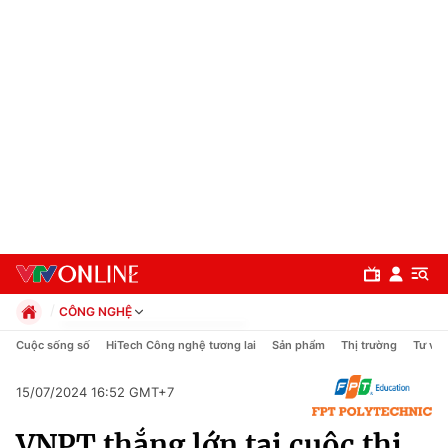
CÔNG NGHỆ
Chính trị
Cuộc sống số
HiTech Công nghệ tương lai
Sản phẩm
Thị trường
Tư vấn
Xã hội
Pháp luật
15/07/2024 16:52 GMT+7
Chuyên mục
Kinh tế
VNPT thắng lớn tại cuộc thi
Thể thao