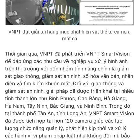
THỜI BÁO VTV
VNPT đạt giải tại hạng mục phát hiện vật thể từ camera
mắt cá
Thời gian qua, VNPT đã phát triển VNPT SmartVision
Theo dõi báo trên
để đáp ứng các nhu cầu về nghiệp vụ xử lý hình ảnh
trên thị trường với bốn nhóm tính năng chính là giám
sát giao thông, giám sát an ninh, số hóa văn bản, nhận
Cơ quan chủ quản:
Đài Truyền hình Việt Nam
diện và tìm kiếm khuôn mặt. Đối với giao thông và
Cơ quan báo chí:
Thời báo VTV
giám sát an ninh, giải pháp đã được triển khai tại nhiều
Giấy phép hoạt động báo in và báo điện tử số 483/GP-BTTTT
tỉnh thành lớn như Bình Phước, Cao Bằng, Hà Giang,
cấp ngày 29/12/2023
Hà Nam, Tây Ninh, Bắc Giang, và Ninh Bình. Trong đó,
Tổng Biên tập:
Vũ Thanh Thủy
tại thành phố Tân An, tỉnh Long An, VNPT Smart Vision
Phó Tổng Biên tập:
Nguyễn Thị Mỹ Hạnh, Phạm Quốc Thắng,
đã được tích hợp tại hơn 120 camera giúp các lực
Nguyễn Trọng Ninh
lượng chức năng quản lý, phát hiện kịp thời và xử lý
Tổng đài VTV:
024.38 355 931 - 024.38 355 932
các hành vi vi phạm pháp luật như không đội mũ bảo