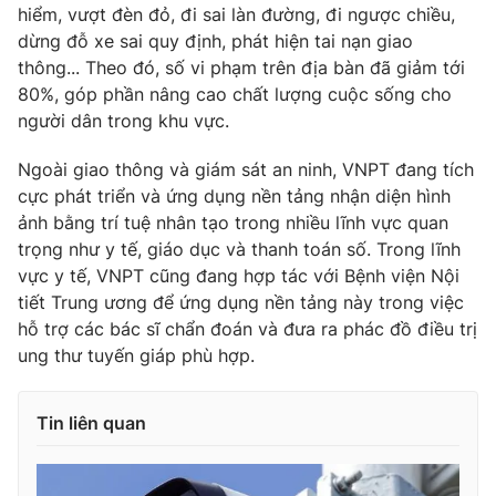
Ðiện thoại Thời báo VTV:
024.66 897 897
hiểm, vượt đèn đỏ, đi sai làn đường, đi ngược chiều,
dừng đỗ xe sai quy định, phát hiện tai nạn giao
Email:
toasoan@vtv.vn
thông... Theo đó, số vi phạm trên địa bàn đã giảm tới
Liên hệ quảng cáo:
024-7300.7108
80%, góp phần nâng cao chất lượng cuộc sống cho
người dân trong khu vực.
Ngoài giao thông và giám sát an ninh, VNPT đang tích
cực phát triển và ứng dụng nền tảng nhận diện hình
ảnh bằng trí tuệ nhân tạo trong nhiều lĩnh vực quan
trọng như y tế, giáo dục và thanh toán số. Trong lĩnh
vực y tế, VNPT cũng đang hợp tác với Bệnh viện Nội
tiết Trung ương để ứng dụng nền tảng này trong việc
hỗ trợ các bác sĩ chẩn đoán và đưa ra phác đồ điều trị
ung thư tuyến giáp phù hợp.
® Cấm sao chép dưới mọi hình thức nếu không có sự chấp
thuận bằng văn bản. Ghi rõ nguồn VTV.vn khi phát hành lại
Tin liên quan
thông tin từ website này.