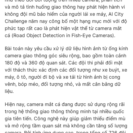
Phim VTV
Giải trí
và mô tả tình huống giao thông hay phát hiện hành vi
Hậu trường
không đội mũ bảo hiểm của người lái xe máy, AI City
Điện ảnh
Challenge năm nay công bố một hạng mục mới với độ
Đời sống
Nhân vật
phức tạp rất cao là phát hiện vật thể từ camera mắt
Âm nhạc
cá (Road Object Detection in Fish-Eye Cameras).
Du lịch
Khán giả
Giáo dục
Sao
Làm đẹp
Bài toán này yêu cầu xử lý dữ liệu hình ảnh từ ống kính
Giải sao mai
Tuyển sinh
camera giao thông góc siêu rộng, bao gồm toàn cảnh
Công nghệ
Chất lượng cuộc sống
180 độ và 360 độ quan sát. Các đội thi phải đối mặt
Học trực tuyến
với thách thức xác định các đối tượng như xe buýt, xe
Hitech Công nghệ tương lai
Giao lưu trực tuyến
máy, ô tô, người đi bộ và xe tải từ hình ảnh bị cong
Sản phẩm
vênh, bóp méo, đối tượng nhỏ, và mất cân bằng dữ
liệu.
Lịch phát sóng
Thị trường
Hiện nay, camera mắt cá đang được sử dụng rộng rãi
Tư vấn
trong hệ thống giao thông thông minh tại nhiều quốc
Chuyên mục khác
gia tiên tiến. Công nghệ này giúp giảm thiểu điểm mù
Emagazine
Podcast
và mở rộng tầm quan sát mà không cần tăng số lượng
camera. Bởi tính ứng dụng cao, trong tổng số 726 đội