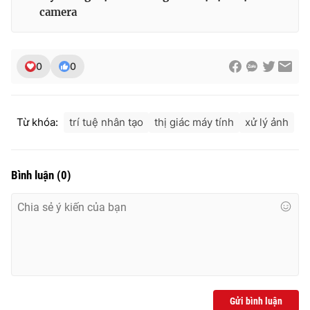
camera
0
0
Từ khóa:
trí tuệ nhân tạo
thị giác máy tính
xử lý ảnh
Bình luận
(
0
)
Gửi bình luận