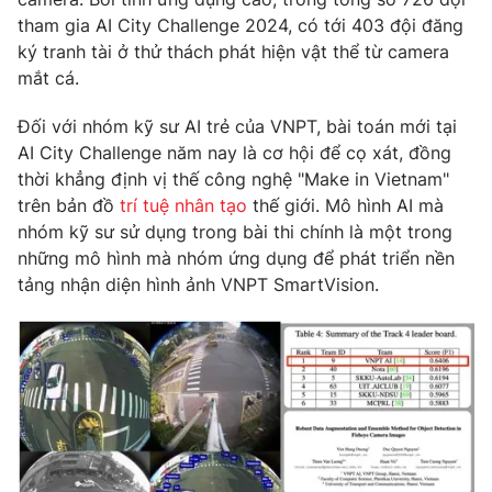
tham gia AI City Challenge 2024, có tới 403 đội đăng
Photo
Infographic
ký tranh tài ở thử thách phát hiện vật thể từ camera
mắt cá.
Video
Shorts video
Đối với nhóm kỹ sư AI trẻ của VNPT, bài toán mới tại
AI City Challenge năm nay là cơ hội để cọ xát, đồng
VTV Money
VTV Thể thao
thời khẳng định vị thế công nghệ "Make in Vietnam"
trên bản đồ
trí tuệ nhân tạo
thế giới. Mô hình AI mà
VTV Sức khoẻ
Bất động sản
nhóm kỹ sư sử dụng trong bài thi chính là một trong
những mô hình mà nhóm ứng dụng để phát triển nền
tảng nhận diện hình ảnh VNPT SmartVision.
Thị trường 24h
Tấm lòng Việt
VTV4
Vươn mình bằng AI
VTV9
VTV8
Liên hệ tòa soạn
English