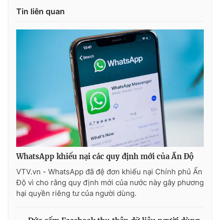
Ðiện thoại Thời báo VTV:
024.66 897 897
Tin liên quan
Email:
toasoan@vtv.vn
Liên hệ quảng cáo:
024-7300.7108
WhatsApp khiếu nại các quy định mới của Ấn Độ
VTV.vn - WhatsApp đã đệ đơn khiếu nại Chính phủ Ấn
® Cấm sao chép dưới mọi hình thức nếu không có sự chấp
thuận bằng văn bản. Ghi rõ nguồn VTV.vn khi phát hành lại
Độ vì cho rằng quy định mới của nước này gây phương
thông tin từ website này.
hại quyền riêng tư của người dùng.