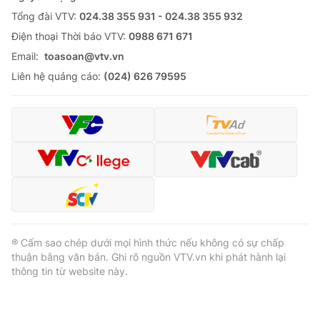
Tổng đài VTV:
024.38 355 931 - 024.38 355 932
Ðiện thoại Thời báo VTV:
0988 671 671
Email:
toasoan@vtv.vn
Liên hệ quảng cáo:
(024) 626 79595
® Cấm sao chép dưới mọi hình thức nếu không có sự chấp
thuận bằng văn bản. Ghi rõ nguồn VTV.vn khi phát hành lại
thông tin từ website này.