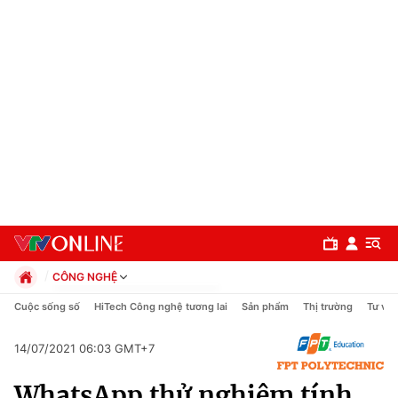
CÔNG NGHỆ
Chính trị
Cuộc sống số
HiTech Công nghệ tương lai
Sản phẩm
Thị trường
Tư vấn
Xã hội
Pháp luật
14/07/2021 06:03 GMT+7
Chuyên mục
Kinh tế
WhatsApp thử nghiệm tính
Thể thao