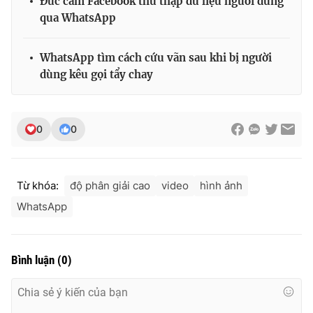
Đức cấm Facebook thu thập dữ liệu người dùng
qua WhatsApp
WhatsApp tìm cách cứu vãn sau khi bị người
dùng kêu gọi tẩy chay
0
0
Từ khóa:
độ phân giải cao
video
hình ảnh
WhatsApp
Bình luận
(
0
)