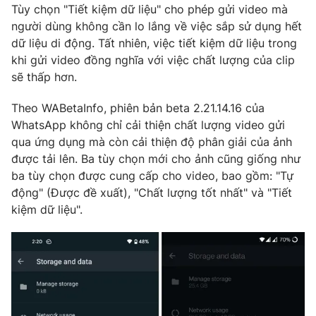
Tùy chọn "Tiết kiệm dữ liệu" cho phép gửi video mà
Photo
Infographic
người dùng không cần lo lắng về việc sắp sử dụng hết
dữ liệu di động. Tất nhiên, việc tiết kiệm dữ liệu trong
khi gửi video đồng nghĩa với việc chất lượng của clip
Video
Shorts video
sẽ thấp hơn.
VTV Money
VTV Thể thao
Theo WABetaInfo, phiên bản beta 2.21.14.16 của
WhatsApp không chỉ cải thiện chất lượng video gửi
qua ứng dụng mà còn cải thiện độ phân giải của ảnh
VTV Sức khoẻ
Bất động sản
được tải lên. Ba tùy chọn mới cho ảnh cũng giống như
ba tùy chọn được cung cấp cho video, bao gồm: "Tự
Thị trường 24h
Tấm lòng Việt
động" (Được đề xuất), "Chất lượng tốt nhất" và "Tiết
kiệm dữ liệu".
VTV4
Vươn mình bằng AI
VTV9
VTV8
Liên hệ tòa soạn
English