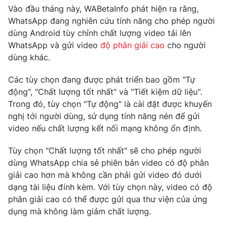
Phim VTV
Vào đầu tháng này, WABetaInfo phát hiện ra rằng,
Giải trí
WhatsApp đang nghiên cứu tính năng cho phép người
Hậu trường
Điện ảnh
dùng Android tùy chỉnh chất lượng video tải lên
Đời sống
Nhân vật
WhatsApp và gửi video
độ phân giải cao
cho người
Âm nhạc
dùng khác.
Du lịch
Khán giả
Giáo dục
Sao
Các tùy chọn đang được phát triển bao gồm "Tự
Làm đẹp
Giải sao mai
Tuyển sinh
động", "Chất lượng tốt nhất" và "Tiết kiệm dữ liệu".
Công nghệ
Chất lượng cuộc sống
Trong đó, tùy chọn "Tự động" là cài đặt được khuyến
Học trực tuyến
nghị tới người dùng, sử dụng tính năng nén để gửi
Hitech Công nghệ tương lai
video nếu chất lượng kết nối mạng không ổn định.
Giao lưu trực tuyến
Sản phẩm
Tùy chọn "Chất lượng tốt nhất" sẽ cho phép người
Lịch phát sóng
Thị trường
dùng WhatsApp chia sẻ phiên bản video có độ phân
giải cao hơn mà không cần phải gửi video đó dưới
Tư vấn
dạng tài liệu đính kèm. Với tùy chọn này, video có độ
Chuyên mục khác
phân giải cao có thể được gửi qua thư viện của ứng
dụng mà không làm giảm chất lượng.
Emagazine
Podcast