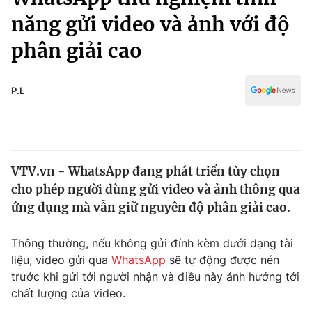
Chính trị
Truyền hình
năng gửi video và ảnh với độ
Văn hóa - Giải trí
Xã hội
phân giải cao
Y tế
Đời sống
Pháp luật
Công nghệ
P.L
Giáo dục
Y tế
Thế giới
VTV.vn - WhatsApp đang phát triển tùy chọn
cho phép người dùng gửi video và ảnh thông qua
Tin tức
Kinh tế
ứng dụng mà vẫn giữ nguyên độ phân giải cao.
Thế giới đó đây
Tài chính
Thông thường, nếu không gửi đính kèm dưới dạng tài
Dữ liệu và đời sống
Câu chuyện quốc tế
liệu, video gửi qua
WhatsApp
sẽ tự động được nén
Thị trường
trước khi gửi tới người nhận và điều này ảnh hưởng tới
Truyền hình
Góc doanh nghiệp
chất lượng của video.