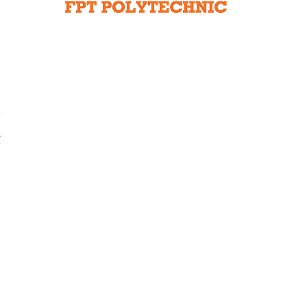
Liên hệ toà soạn
hệ tương lai
g
n