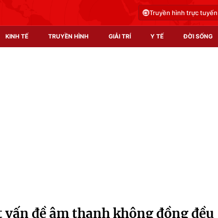
Truyền hình trực tuyến
KINH TẾ
TRUYỀN HÌNH
GIẢI TRÍ
Y TẾ
ĐỜI SỐNG
Pháp luật
Y tế
Truyền hình
Multimedia
Phim VTV
Video
Hậu trường
Shorts video
Nhân vật
Podcast
Khán giả
EMagazine
Giải sao mai
Photo
t vấn đề âm thanh không đồng đều
Infographic