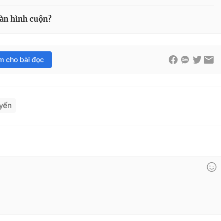
màn hình cuộn?
im cho bài đọc
uyến