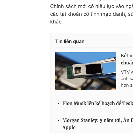
Chính sách mới có hiệu lực vào ng
các tài khoản cố tình mạo danh, s
khác.
Tin liên quan
Kết n
chuẩ
VTV.v
ánh s
hơn so
Elon Musk lên kế hoạch để Tesla
Morgan Stanley: 5 năm tới, Ấn Đ
Apple