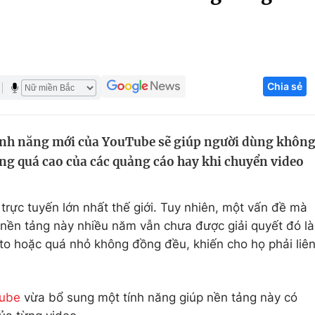
Góc ảnh
Giáo dục
Công nghệ
Chia sẻ
Tuyển sinh
Hitech Công ng
Học trực tuyến
Sản phẩm
ính năng mới của YouTube sẽ giúp người dùng khôn
g
Thị trường
ng quá cao của các quảng cáo hay khi chuyển video
Tư vấn
trực tuyến lớn nhất thế giới. Tuy nhiên, một vấn đề mà
nền tảng này nhiều năm vẫn chưa được giải quyết đó là
 to hoặc quá nhỏ không đồng đều, khiến cho họ phải liê
ube
vừa bổ sung một tính năng giúp nền tảng này có