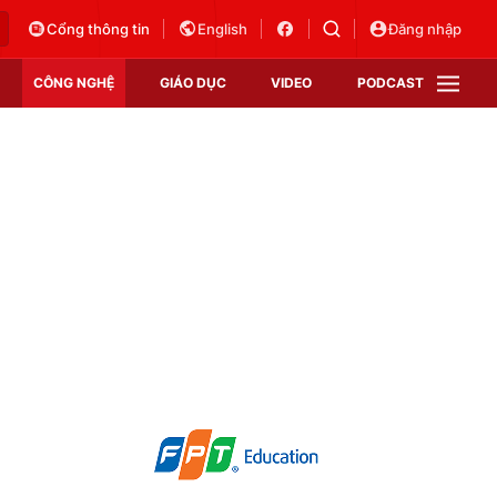
Cổng thông tin
English
Đăng nhập
CÔNG NGHỆ
GIÁO DỤC
VIDEO
PODCAST
VTV Money
VTV Thể thao
VTV Sức khoẻ
Bất động sản
Thị trường 24h
Tấm lòng Việt
Vươn mình bằng AI
VTV4
VTV8
VTV9
Lịch phát sóng
Giao lưu trực tuyến
Sự kiện