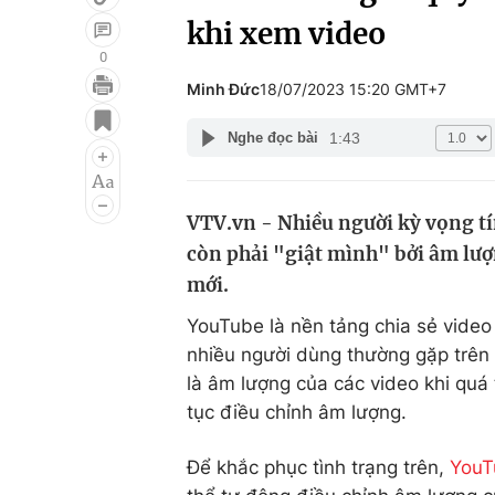
khi xem video
0
Minh Đức
18/07/2023 15:20 GMT+7
Giải trí
Đời sống
1:43
Nghe đọc bài
Điện ảnh
Du lịch
Âm nhạc
Làm đẹp
VTV.vn - Nhiều người kỳ vọng t
Sao
Chất lượng cuộc sốn
còn phải "giật mình" bởi âm lượ
mới.
YouTube là nền tảng chia sẻ video 
nhiều người dùng thường gặp trên 
là âm lượng của các video khi quá
tục điều chỉnh âm lượng.
Để khắc phục tình trạng trên,
YouT