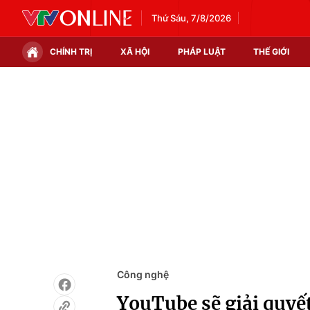
Thứ Sáu, 7/8/2026
CHÍNH TRỊ
XÃ HỘI
PHÁP LUẬT
THẾ GIỚI
Chính trị
Xã hội
Thế giới
Kinh tế
Tin tức
Tài chính
Thế giới đó đây
Thị trường
Câu chuyện quốc tế
Góc doanh nghiệp
Dữ liệu và đời sống
Công nghệ
YouTube sẽ giải quyế