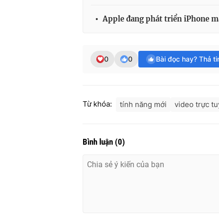
Apple đang phát triển iPhone 
0
0
Bài đọc hay? Thả t
Từ khóa:
tính năng mới
video trực t
Bình luận
(
0
)