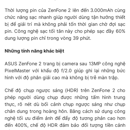
Thời lượng pin của ZenFone 2 lên đến 3.000mAh cùng
chức năng sạc nhanh giúp người dùng tận hưởng thiết
bị để giải trí mà không phải tốn thời gian chờ đợi sạc
THỜI BÁO VTV
pin. Công nghệ sạc tối tân này cho phép sạc đầy 60%
dung lượng pin chỉ trong vòng 39 phút.
Những tính năng khác biệt
Theo dõi báo trên
ASUS ZenFone 2 trang bị camera sau 13MP công nghệ
PixelMaster với khẩu độ f/2.0 giúp ghi lại những bức
Cơ quan chủ quản:
Đài Truyền hình Việt Nam
hình với độ phân giải cao mà không bị trễ màn trập.
Cơ quan báo chí:
Thời báo VTV
Giấy phép hoạt động báo in và báo điện tử số 483/GP-BTTTT
Chế độ chụp ngược sáng (HDR) trên ZenFone 2 cho
cấp ngày 29/12/2023
phép người dùng chụp được những tấm hình trung
Tổng Biên tập:
Vũ Thanh Thủy
thực, rõ nét dù bối cảnh chụp ngược sáng như chụp
chân dung trong hoàng hôn. Bằng cách sử dụng công
Phó Tổng Biên tập:
Nguyễn Thị Mỹ Hạnh, Phạm Quốc Thắng,
Nguyễn Trọng Ninh
nghệ tối ưu điểm ảnh để đẩy độ tương phản cao hơn
đến 400%, chế độ HDR đảm bảo đối tượng tiền cảnh
Tổng đài VTV:
024.38 355 931 - 024.38 355 932