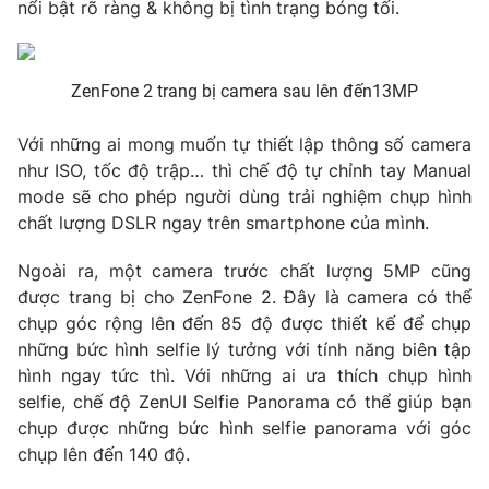
nổi bật rõ ràng & không bị tình trạng bóng tối.
Ðiện thoại Thời báo VTV:
024.66 897 897
Email:
toasoan@vtv.vn
Liên hệ quảng cáo:
024-7300.7108
ZenFone 2 trang bị camera sau lên đến13MP
Với những ai mong muốn tự thiết lập thông số camera
như ISO, tốc độ trập… thì chế độ tự chỉnh tay Manual
mode sẽ cho phép người dùng trải nghiệm chụp hình
chất lượng DSLR ngay trên smartphone của mình.
Ngoài ra, một camera trước chất lượng 5MP cũng
được trang bị cho ZenFone 2. Đây là camera có thể
chụp góc rộng lên đến 85 độ được thiết kế để chụp
những bức hình selfie lý tưởng với tính năng biên tập
hình ngay tức thì. Với những ai ưa thích chụp hình
® Cấm sao chép dưới mọi hình thức nếu không có sự chấp
selfie, chế độ ZenUI Selfie Panorama có thể giúp bạn
thuận bằng văn bản. Ghi rõ nguồn VTV.vn khi phát hành lại
thông tin từ website này.
chụp được những bức hình selfie panorama với góc
chụp lên đến 140 độ.