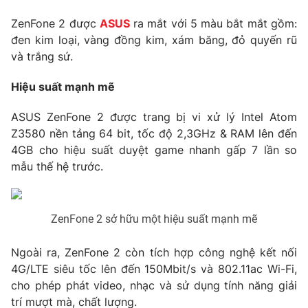
Photo
Infographic
ZenFone 2 được
ASUS
ra mắt với 5 màu bắt mắt gồm:
đen kim loại, vàng đồng kim, xám băng, đỏ quyến rũ
và trắng sứ.
Video
Shorts video
Hiệu suất mạnh mẽ
VTV Money
VTV Thể thao
ASUS ZenFone 2 được trang bị vi xử lý Intel Atom
Z3580 nền tảng 64 bit, tốc độ 2,3GHz & RAM lên đến
VTV Sức khoẻ
Bất động sản
4GB cho hiệu suất duyệt game nhanh gấp 7 lần so
mẫu thế hệ trước.
Thị trường 24h
Tấm lòng Việt
ZenFone 2 sở hữu một hiệu suất mạnh mẽ
VTV4
Vươn mình bằng AI
Ngoài ra, ZenFone 2 còn tích hợp công nghệ kết nối
VTV9
VTV8
4G/LTE siêu tốc lên đến 150Mbit/s và 802.11ac Wi-Fi,
cho phép phát video, nhạc và sử dụng tính năng giải
Liên hệ tòa soạn
English
trí mượt mà, chất lượng.