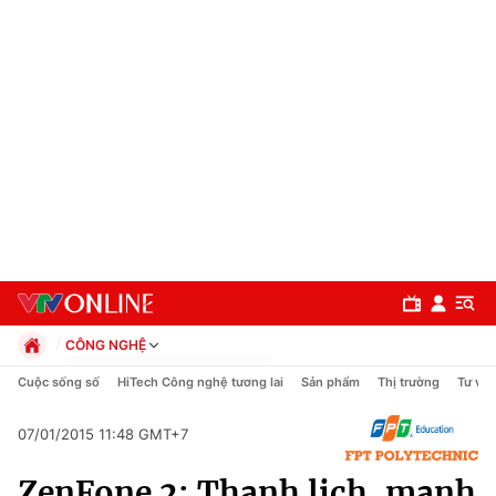
CÔNG NGHỆ
Chính trị
Cuộc sống số
HiTech Công nghệ tương lai
Sản phẩm
Thị trường
Tư vấn
Xã hội
Pháp luật
07/01/2015 11:48 GMT+7
Chuyên mục
Kinh tế
ZenFone 2: Thanh lịch, mạnh
Thể thao