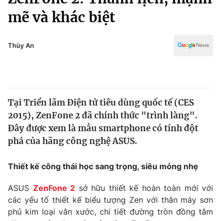
Chính trị
Truyền hình
mẽ và khác biệt
Văn hóa - Giải trí
Xã hội
Y tế
Thùy An
Đời sống
Pháp luật
Công nghệ
Giáo dục
Y tế
Tại Triển lãm Điện tử tiêu dùng quốc tế (CES
2015), ZenFone 2 đã chính thức "trình làng".
Thế giới
Đây được xem là mẫu smartphone có tính đột
Tin tức
phá của hãng công nghệ ASUS.
Kinh tế
Thế giới đó đây
Thiết kế công thái học sang trọng, siêu mỏng nhẹ
Tài chính
Dữ liệu và đời sống
Câu chuyện quốc tế
Thị trường
ASUS
ZenFone 2
sở hữu thiết kế hoàn toàn mới với
các yếu tố thiết kế biểu tượng Zen với thân máy sơn
Truyền hình
Góc doanh nghiệp
phủ kim loại vân xước, chi tiết đường tròn đồng tâm