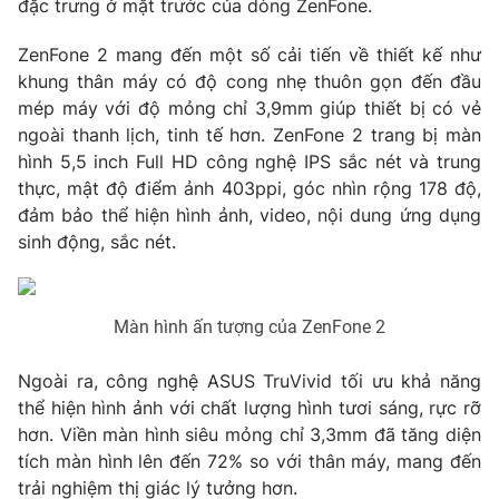
đặc trưng ở mặt trước của dòng ZenFone.
Phim VTV
Giải trí
Hậu trường
ZenFone 2 mang đến một số cải tiến về thiết kế như
Điện ảnh
khung thân máy có độ cong nhẹ thuôn gọn đến đầu
Đời sống
Nhân vật
mép máy với độ mỏng chỉ 3,9mm giúp thiết bị có vẻ
Âm nhạc
ngoài thanh lịch, tinh tế hơn. ZenFone 2 trang bị màn
Du lịch
Khán giả
Giáo dục
Sao
hình 5,5 inch Full HD công nghệ IPS sắc nét và trung
Làm đẹp
Giải sao mai
thực, mật độ điểm ảnh 403ppi, góc nhìn rộng 178 độ,
Tuyển sinh
đảm bảo thể hiện hình ảnh, video, nội dung ứng dụng
Công nghệ
Chất lượng cuộc sống
sinh động, sắc nét.
Học trực tuyến
Hitech Công nghệ tương lai
Giao lưu trực tuyến
Sản phẩm
Màn hình ấn tượng của ZenFone 2
Lịch phát sóng
Thị trường
Ngoài ra, công nghệ ASUS TruVivid tối ưu khả năng
Tư vấn
thể hiện hình ảnh với chất lượng hình tươi sáng, rực rỡ
Chuyên mục khác
hơn. Viền màn hình siêu mỏng chỉ 3,3mm đã tăng diện
tích màn hình lên đến 72% so với thân máy, mang đến
Emagazine
Podcast
trải nghiệm thị giác lý tưởng hơn.