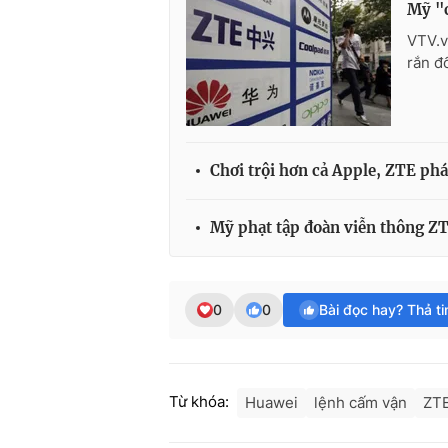
Mỹ "c
VTV.v
rắn đ
Chơi trội hơn cả Apple, ZTE phá
Mỹ phạt tập đoàn viễn thông ZT
0
0
Bài đọc hay? Thả t
Từ khóa:
Huawei
lệnh cấm vận
ZT