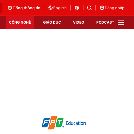
Cổng thông tin
English
Đăng nhập
CÔNG NGHỆ
GIÁO DỤC
VIDEO
PODCAST
VTV Money
VTV Thể thao
VTV Sức khoẻ
Bất động sản
Thị trường 24h
Tấm lòng Việt
Vươn mình bằng AI
VTV4
VTV8
VTV9
Lịch phát sóng
Giao lưu trực tuyến
Sự kiện