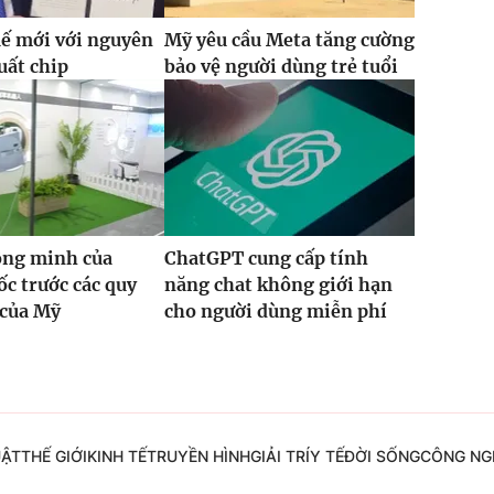
ế mới với nguyên
Mỹ yêu cầu Meta tăng cường
uất chip
bảo vệ người dùng trẻ tuổi
ông minh của
ChatGPT cung cấp tính
c trước các quy
năng chat không giới hạn
 của Mỹ
cho người dùng miễn phí
UẬT
THẾ GIỚI
KINH TẾ
TRUYỀN HÌNH
GIẢI TRÍ
Y TẾ
ĐỜI SỐNG
CÔNG NG