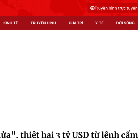
Truyền hình trực tuyến
KINH TẾ
TRUYỀN HÌNH
GIẢI TRÍ
Y TẾ
ĐỜI SỐNG
Pháp luật
Y tế
Truyền hình
Multimedia
Phim VTV
Video
Hậu trường
Shorts video
Nhân vật
Podcast
Khán giả
EMagazine
Giải sao mai
Photo
ửa", thiệt hại 3 tỷ USD từ lệnh cấm
Infographic