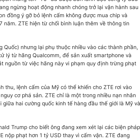
ang ngừng hoạt động nhanh chóng trở lại vận hành sau
gton đồng ý gỡ bỏ lệnh cấm không được mua chip và
7 năm. ZTE hiện từ chối bình luận thêm về thông tin
g Quốc) nhưng lại phụ thuộc nhiều vào các thành phần,
p xử lý từ hãng Qualcomm, để sản xuất smartphone và
t nguồn từ việc hãng này vi phạm quy định trừng phạt
 thu, lệnh cấm của Mỹ có thể khiến cho ZTE rơi vào
nguy cơ phá sản. ZTE chỉ là một trong nhiều nạn nhân
 giữa hai cường quốc kinh tế hàng đầu thế giới là Mỹ v
ald Trump cho biết ông đang xem xét lại các biện pháp
TE nộp phạt hơn 1 tỷ USD thay vì cấm vận. ZTE đang