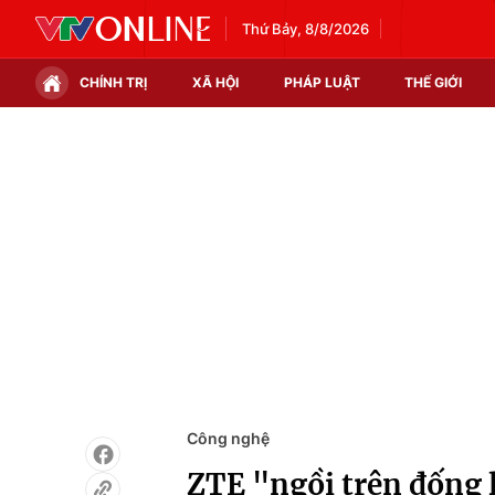
Thứ Bảy, 8/8/2026
CHÍNH TRỊ
XÃ HỘI
PHÁP LUẬT
THẾ GIỚI
Chính trị
Xã hội
Thế giới
Kinh tế
Tin tức
Tài chính
Thế giới đó đây
Thị trường
Câu chuyện quốc tế
Góc doanh nghiệp
Dữ liệu và đời sống
Công nghệ
ZTE "ngồi trên đống l