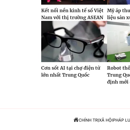
Kết nối nền kinh tế số Việt
Mỹ áp thu
Nam với thị trường ASEAN
liệu sản x
Cơn sốt AI tại chợ điện tử
Robot th
lớn nhất Trung Quốc
Trung Quố
định mới
CHÍNH TRỊ
XÃ HỘI
PHÁP L