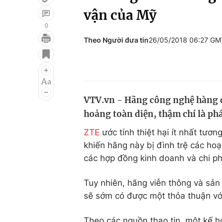
vận của Mỹ
0
Theo Người đưa tin
26/05/2018 06:27 GM
Giải trí
Đời sống
Điện ảnh
Du lịch
Âm nhạc
Làm đẹp
VTV.vn - Hãng công nghệ hàng đ
Sao
Chất lượng cuộc sốn
hoảng toàn diện, thậm chí là ph
ZTE
ước tính thiệt hại ít nhất tư
khiến hãng này bị đình trệ các hoạ
các hợp đồng kinh doanh và chi ph
Tuy nhiên, hãng viễn thông và sản
sẽ sớm có được một thỏa thuận vớ
Theo các nguồn thạo tin, một kế 