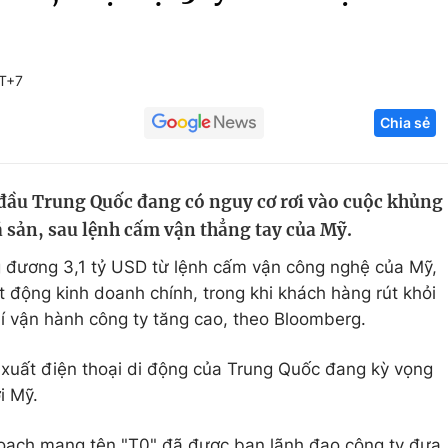
Góc ảnh
T+7
Giáo dục
Công nghệ
Chia sẻ
Tuyển sinh
Hitech Công ng
Học trực tuyến
Sản phẩm
ầu Trung Quốc đang có nguy cơ rơi vào cuộc khủng
g
Thị trường
á sản, sau lệnh cấm vận thẳng tay của Mỹ.
Tư vấn
ơng đương 3,1 tỷ USD từ lệnh cấm vận công nghệ của Mỹ,
t động kinh doanh chính, trong khi khách hàng rút khỏi
í vận hành công ty tăng cao, theo Bloomberg.
 xuất điện thoại di động của Trung Quốc đang kỳ vọng
i Mỹ.
hoạch mang tên "T0" đã được ban lãnh đạo công ty đưa