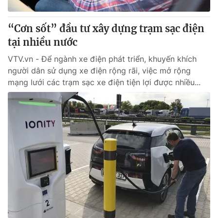
Thị trường 24h
Tấm lòng Việt
“Cơn sốt” đầu tư xây dựng trạm sạc điện
VTV4
Vươn mình bằng AI
tại nhiều nước
VTV.vn - Để ngành xe điện phát triển, khuyến khích
VTV9
VTV8
người dân sử dụng xe điện rộng rãi, việc mở rộng
mạng lưới các trạm sạc xe điện tiện lợi được nhiều...
Liên hệ tòa soạn
English
THỜI BÁO VTV
Theo dõi báo trên
Cơ quan chủ quản:
Đài Truyền hình Việt Nam
Cơ quan báo chí:
Thời báo VTV