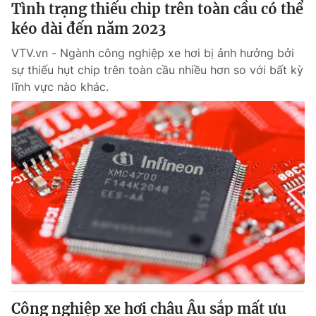
Tình trạng thiếu chip trên toàn cầu có thể
kéo dài đến năm 2023
® Cấm sao chép dưới mọi hình thức nếu không có sự chấp
VTV.vn - Ngành công nghiệp xe hơi bị ảnh hưởng bởi
thuận bằng văn bản. Ghi rõ nguồn VTV.vn khi phát hành lại
thông tin từ website này.
sự thiếu hụt chip trên toàn cầu nhiều hơn so với bất kỳ
lĩnh vực nào khác.
Công nghiệp xe hơi châu Âu sắp mất ưu