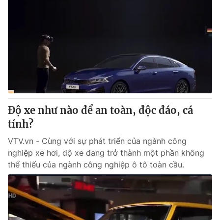
Độ xe như nào để an toàn, độc đáo, cá
tính?
VTV.vn - Cùng với sự phát triển của ngành công
nghiệp xe hơi, độ xe đang trở thành một phần không
thể thiếu của ngành công nghiệp ô tô toàn cầu.