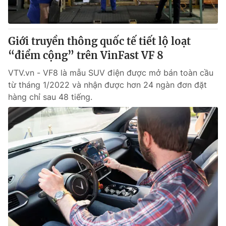
Giao lưu trực tuyến
Sản phẩm
Lịch phát sóng
Thị trường
Giới truyền thông quốc tế tiết lộ loạt
Tư vấn
“điểm cộng” trên VinFast VF 8
Chuyên mục khác
VTV.vn - VF8 là mẫu SUV điện được mở bán toàn cầu
Emagazine
từ tháng 1/2022 và nhận được hơn 24 ngàn đơn đặt
Podcast
hàng chỉ sau 48 tiếng.
Photo
Infographic
Video
Shorts video
VTV Money
VTV Thể thao
VTV Sức khoẻ
Bất động sản