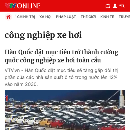
CHÍNH TRỊ
XÃ HỘI
PHÁP LUẬT
THẾ GIỚI
KINH TẾ
TRUYỀ
công nghiệp xe hơi
Chuyên mục
Hàn Quốc đặt mục tiêu trở thành cường
Chính trị
quốc công nghiệp xe hơi toàn cầu
VTV.vn - Hàn Quốc đặt mục tiêu sẽ tăng gấp đôi thị
Xã hội
phần của các nhà sản xuất ô tô trong nước lên 12%
vào năm 2030.
Pháp luật
Y tế
Thế giới