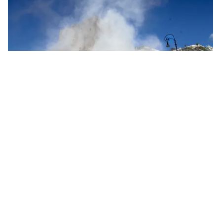
Tin mới
Video
Live
Emagazine
Trang chủ
TP Hồ Chí Minh: Vinh danh 33 thủ lĩnh
thanh niên công nhân tiêu biểu 2025
VTV.vn - Đây là những người dám nghĩ, biết làm, luôn
đổi mới phương thức hoạt động, góp phần khơi dậy
tinh thần sáng tạo và trách nhiệm của tuổi trẻ thành...