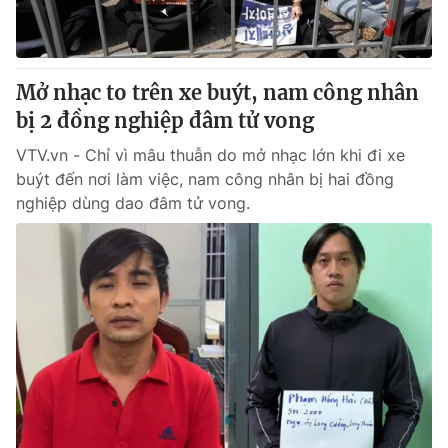
® Cấm sao chép dưới mọi hình thức nếu không có sự chấp
thuận bằng văn bản. Ghi rõ nguồn VTV.vn khi phát hành lại
Mở nhạc to trên xe buýt, nam công nhân
thông tin từ website này.
bị 2 đồng nghiệp đâm tử vong
VTV.vn - Chỉ vì mâu thuẫn do mở nhạc lớn khi đi xe
buýt đến nơi làm việc, nam công nhân bị hai đồng
nghiệp dùng dao đâm tử vong.