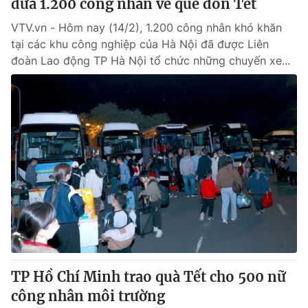
đưa 1.200 công nhân về quê đón Tết
VTV.vn - Hôm nay (14/2), 1.200 công nhân khó khăn
tại các khu công nghiệp của Hà Nội đã được Liên
đoàn Lao động TP Hà Nội tổ chức những chuyến xe...
TP Hồ Chí Minh trao quà Tết cho 500 nữ
công nhân môi trường