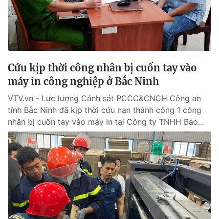
Thị trường 24h
Tấm lòng Việt
VTV4
Vươn mình bằng AI
VTV9
VTV8
Cứu kịp thời công nhân bị cuốn tay vào
máy in công nghiệp ở Bắc Ninh
Liên hệ tòa soạn
English
VTV.vn - Lực lượng Cảnh sát PCCC&CNCH Công an
tỉnh Bắc Ninh đã kịp thời cứu nạn thành công 1 công
nhân bị cuốn tay vào máy in tại Công ty TNHH Bao...
THỜI BÁO VTV
Theo dõi báo trên
Cơ quan chủ quản:
Đài Truyền hình Việt Nam
Cơ quan báo chí:
Thời báo VTV