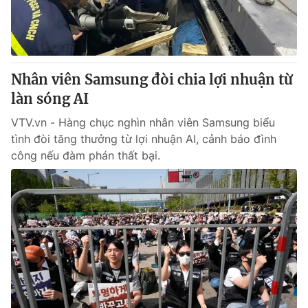
Giấy phép hoạt động báo in và báo điện tử số 483/GP-BTTTT
cấp ngày 29/12/2023
Tổng Biên tập:
Vũ Thanh Thủy
Phó Tổng Biên tập:
Nguyễn Thị Mỹ Hạnh, Phạm Quốc Thắng,
Nhân viên Samsung đòi chia lợi nhuận từ
Nguyễn Trọng Ninh
Tổng đài VTV:
làn sóng AI
024.38 355 931 - 024.38 355 932
Ðiện thoại Thời báo VTV:
024.66 897 897
VTV.vn - Hàng chục nghìn nhân viên Samsung biểu
Email:
toasoan@vtv.vn
tình đòi tăng thưởng từ lợi nhuận AI, cảnh báo đình
Liên hệ quảng cáo:
024-7300.7108
công nếu đàm phán thất bại.