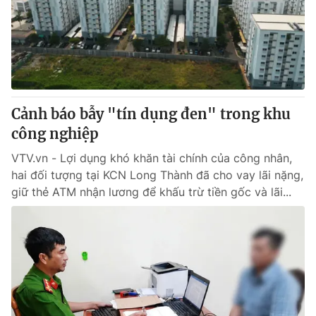
Giao lưu trực tuyến
Sản phẩm
Lịch phát sóng
Thị trường
Tư vấn
Chuyên mục khác
Cảnh báo bẫy "tín dụng đen" trong khu
Emagazine
Podcast
công nghiệp
VTV.vn - Lợi dụng khó khăn tài chính của công nhân,
Photo
Infographic
hai đối tượng tại KCN Long Thành đã cho vay lãi nặng,
giữ thẻ ATM nhận lương để khấu trừ tiền gốc và lãi...
Video
Shorts video
VTV Money
VTV Thể thao
VTV Sức khoẻ
Bất động sản