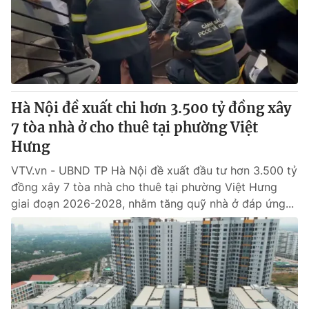
Tin tức
Kinh tế
Thế giới đó đây
Tài chính
Dữ liệu và đời sống
Câu chuyện quốc tế
Thị trường
Hà Nội đề xuất chi hơn 3.500 tỷ đồng xây
Truyền hình
Góc doanh nghiệp
7 tòa nhà ở cho thuê tại phường Việt
Phim VTV
Hưng
Giải trí
Hậu trường
VTV.vn - UBND TP Hà Nội đề xuất đầu tư hơn 3.500 tỷ
Điện ảnh
đồng xây 7 tòa nhà cho thuê tại phường Việt Hưng
Đời sống
Nhân vật
giai đoạn 2026-2028, nhằm tăng quỹ nhà ở đáp ứng...
Âm nhạc
Du lịch
Khán giả
Giáo dục
Sao
Làm đẹp
Giải sao mai
Tuyển sinh
Công nghệ
Chất lượng cuộc sống
Học trực tuyến
Hitech Công nghệ tương lai