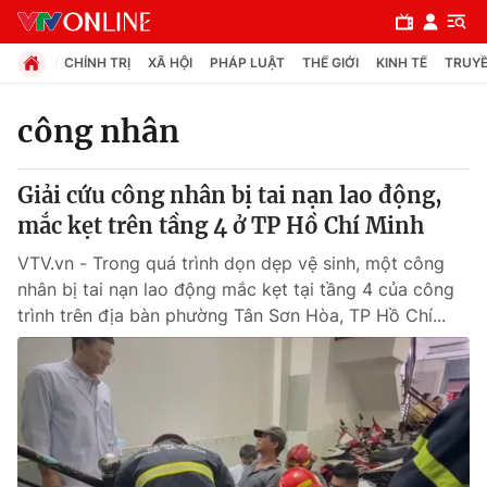
CHÍNH TRỊ
XÃ HỘI
PHÁP LUẬT
THẾ GIỚI
KINH TẾ
TRUYỀ
công nhân
Chuyên mục
Giải cứu công nhân bị tai nạn lao động,
Chính trị
mắc kẹt trên tầng 4 ở TP Hồ Chí Minh
VTV.vn - Trong quá trình dọn dẹp vệ sinh, một công
Xã hội
nhân bị tai nạn lao động mắc kẹt tại tầng 4 của công
trình trên địa bàn phường Tân Sơn Hòa, TP Hồ Chí...
Pháp luật
Y tế
Thế giới