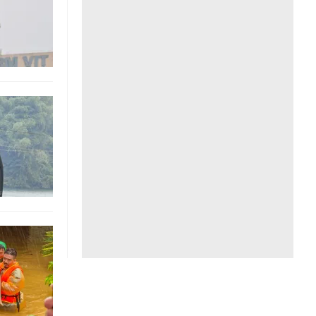
Liên hệ toà soạn
hệ tương lai