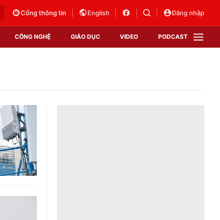
Cổng thông tin
English
Đăng nhập
CÔNG NGHỆ
GIÁO DỤC
VIDEO
PODCAST
VTV Money
VTV Thể thao
VTV Sức khoẻ
Bất động sản
Thị trường 24h
Tấm lòng Việt
Vươn mình bằng AI
VTV4
VTV8
VTV9
Lịch phát sóng
Giao lưu trực tuyến
Sự kiện