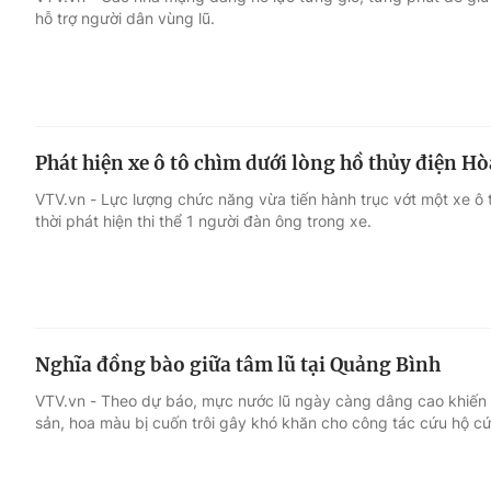
hỗ trợ người dân vùng lũ.
Giải trí
Đời sống
Điện ảnh
Du lịch
Phát hiện xe ô tô chìm dưới lòng hồ thủy điện Hò
Âm nhạc
Làm đẹp
VTV.vn - Lực lượng chức năng vừa tiến hành trục vớt một xe ô 
thời phát hiện thi thể 1 người đàn ông trong xe.
Sao
Chất lượng cuộc sốn
Nghĩa đồng bào giữa tâm lũ tại Quảng Bình
VTV.vn - Theo dự báo, mực nước lũ ngày càng dâng cao khiến 
sản, hoa màu bị cuốn trôi gây khó khăn cho công tác cứu hộ c