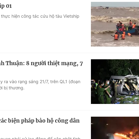
ip 01
thực hiện công tác cứu hộ tàu Vietship
nh Thuận: 8 người thiệt mạng, 7
y ra vào rạng sáng 21/7, trên QL1 (đoạn
ời bị thương.
 các biện pháp bảo hộ công dân
 quan phái cử lao động để cập nhật tình