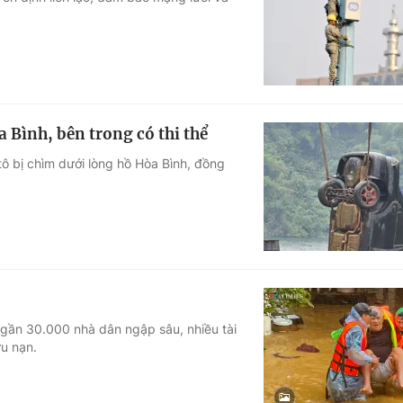
Góc ảnh
Giáo dục
Công nghệ
Tuyển sinh
Hitech Công ng
a Bình, bên trong có thi thể
Học trực tuyến
Sản phẩm
tô bị chìm dưới lòng hồ Hòa Bình, đồng
g
Thị trường
Tư vấn
gần 30.000 nhà dân ngập sâu, nhiều tài
ứu nạn.