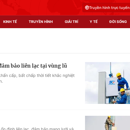
Truyền hình trực tuyến
KINH TẾ
TRUYỀN HÌNH
GIẢI TRÍ
Y TẾ
ĐỜI SỐNG
Pháp luật
Y tế
Truyền hình
Multimedia
ảm bảo liên lạc tại vùng lũ
Phim VTV
Video
hẩn cấp, bất chấp thời tiết khắc nghiệt
n.
Hậu trường
Shorts video
Nhân vật
Podcast
Khán giả
EMagazine
Giải sao mai
Photo
Infographic
ổn định liên lạc, đảm bảo mạng lưới và