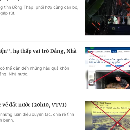
g tỉnh Đồng Tháp, phối hợp cùng cán bộ,
 gấp rút.
iện", hạ thấp vai trò Đảng, Nhà
h có thể dẫn đến những hậu quả khôn
Đảng, Nhà nước.
c về đất nước (20h10, VTV1)
những luận điệu xuyên tạc, chia rẽ tình
ch bệnh.