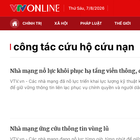
Thứ Sáu, 7/8/2026
CHÍNH TRỊ
XÃ HỘI
PHÁP LUẬT
THẾ GIỚI
Chính trị
Xã hội
công tác cứu hộ cứu nạn
Thế giới
Kinh tế
Nhà mạng nỗ lực khôi phục hạ tầng viễn thông, đ
Tin tức
Tài chính
VTV.vn - Các nhà mạng đã nỗ lực triển khai lực lượng kỹ thuật k
để giữ vững thông tin liên lạc phục vụ chính quyền và người dâ
Thế giới đó đây
Thị trường
Câu chuyện quốc tế
Góc doanh nghiệp
Dữ liệu và đời sống
Nhà mạng ứng cứu thông tin vùng lũ
VTV.vn - Các nhà mạng đang nỗ lực từng giờ, từng phút để giữ 