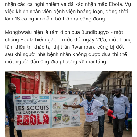
nhận các ca nghi nhiễm và đã xác nhận mắc Ebola. Vụ
Photo
Infographic
việc khiến nhân viên bệnh viện hoảng loạn, đồng thời
làm 18 ca nghi nhiễm bỏ trốn ra cộng đồng.
Video
Shorts video
Mongbwalu hiện là tâm dịch của Bundibugyo - một
chủng Ebola hiếm gặp. Trước đó, ngày 21/5, một trung
VTV Money
VTV Thể thao
tâm điều trị khác tại thị trấn Rwampara cũng bị đốt
sau khi người nhà bệnh nhân không được đưa thi thể
một người đàn ông địa phương về mai táng.
VTV Sức khoẻ
Bất động sản
Thị trường 24h
Tấm lòng Việt
VTV4
Vươn mình bằng AI
VTV9
VTV8
Liên hệ tòa soạn
English