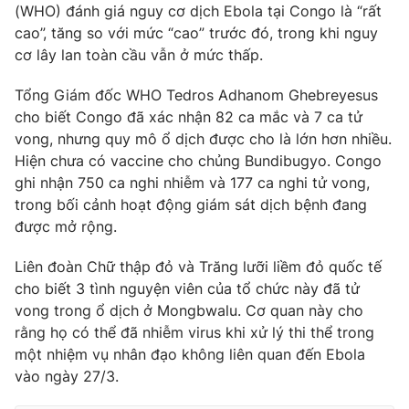
(WHO) đánh giá nguy cơ dịch Ebola tại Congo là “rất
cao”, tăng so với mức “cao” trước đó, trong khi nguy
cơ lây lan toàn cầu vẫn ở mức thấp.
Tổng Giám đốc WHO Tedros Adhanom Ghebreyesus
cho biết Congo đã xác nhận 82 ca mắc và 7 ca tử
vong, nhưng quy mô ổ dịch được cho là lớn hơn nhiều.
Hiện chưa có vaccine cho chủng Bundibugyo. Congo
ghi nhận 750 ca nghi nhiễm và 177 ca nghi tử vong,
trong bối cảnh hoạt động giám sát dịch bệnh đang
được mở rộng.
Liên đoàn Chữ thập đỏ và Trăng lưỡi liềm đỏ quốc tế
cho biết 3 tình nguyện viên của tổ chức này đã tử
vong trong ổ dịch ở Mongbwalu. Cơ quan này cho
rằng họ có thể đã nhiễm virus khi xử lý thi thể trong
một nhiệm vụ nhân đạo không liên quan đến Ebola
vào ngày 27/3.