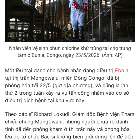
Phim VTV
Giải trí
Hậu trường
Điện ảnh
Đời sống
Nhân vật
Âm nhạc
Du lịch
Khán giả
Giáo dục
Sao
Nhân viên vệ sinh phun chlorine khử trùng tại chợ trung
Làm đẹp
Giải sao mai
tâm ở Bunia, Congo, ngày 23/5/2026. (Ảnh: AP)
Tuyển sinh
Công nghệ
Chất lượng cuộc sống
Học trực tuyến
Một lều trại dành cho bệnh nhân đang điều trị
Ebola
Hitech Công nghệ tương lai
tại thị trấn Mongbwalu, miền Đông Congo, đã bị
Giao lưu trực tuyến
phóng hỏa tối 22/5 (giờ địa phương), và cũng là lần
Sản phẩm
thứ 2 trong tuần xảy ra vụ tấn công nhằm vào cơ sở
Lịch phát sóng
Thị trường
điều trị dịch bệnh tại khu vực này.
Tư vấn
Theo bác sĩ Richard Lokudi, Giám đốc Bệnh viện Tham
Chuyên mục khác
chiếu chung Mongbwalu, những người chưa rõ danh
tính đã đến phòng khám ở thị trấn này và phóng hỏa
Emagazine
Podcast
lều do tổ chức Bác sĩ không biên giới dựng lên để tiếp