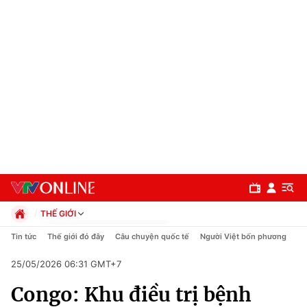
THẾ GIỚI
Chính trị
Tin tức
Thế giới đó đây
Câu chuyện quốc tế
Người Việt bốn phương
Xã hội
25/05/2026 06:31 GMT+7
Pháp luật
Chuyên mục
Kinh tế
Congo: Khu điều trị bệnh
Thể thao