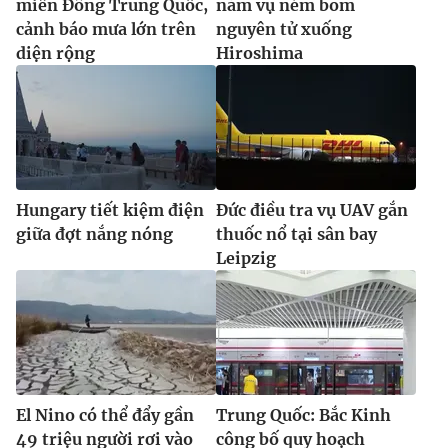
miền Đông Trung Quốc,
năm vụ ném bom
cảnh báo mưa lớn trên
nguyên tử xuống
diện rộng
Hiroshima
Hungary tiết kiệm điện
Đức điều tra vụ UAV gắn
giữa đợt nắng nóng
thuốc nổ tại sân bay
Leipzig
El Nino có thể đẩy gần
Trung Quốc: Bắc Kinh
49 triệu người rơi vào
công bố quy hoạch