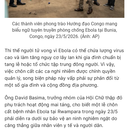
Các thành viên phong trào Hướng đạo Congo mang
THỜI BÁO VTV
biểu ngữ tuyên truyền phòng chống Ebola tại Bunia,
Congo, ngày 23/5/2026. (Ảnh: AP)
Thi thể người tử vong vì Ebola có thể chứa lượng virus
Theo dõi báo trên
cao và làm tăng nguy cơ lây lan khi gia đình chuẩn bị
tang lễ hoặc tổ chức tập trung đông người. Vì vậy,
việc chôn cất các ca nghi nhiễm được chính quyền
Cơ quan chủ quản:
Đài Truyền hình Việt Nam
quản lý, song biện pháp này vấp phải sự phản đối từ
Cơ quan báo chí:
Thời báo VTV
một số gia đình và cộng đồng địa phương.
Giấy phép hoạt động báo in và báo điện tử số 483/GP-BTTTT
cấp ngày 29/12/2023
Ông David Basima, trưởng nhóm của Hội Chữ thập đỏ
Tổng Biên tập:
Vũ Thanh Thủy
phụ trách hoạt động mai táng, cho biết một lễ chôn
Phó Tổng Biên tập:
Nguyễn Thị Mỹ Hạnh, Phạm Quốc Thắng,
cất bệnh nhân Ebola tại Rwampara trong ngày 23/5
Nguyễn Trọng Ninh
phải diễn ra dưới sự bảo vệ an ninh nghiêm ngặt do
Tổng đài VTV:
024.38 355 931 - 024.38 355 932
căng thẳng giữa nhân viên y tế và người dân.