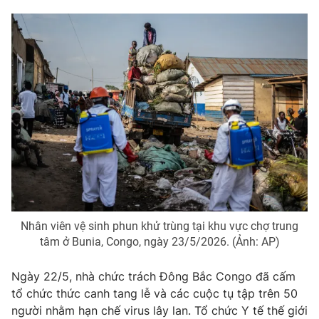
Ðiện thoại Thời báo VTV:
024.66 897 897
Email:
toasoan@vtv.vn
Liên hệ quảng cáo:
024-7300.7108
Nhân viên vệ sinh phun khử trùng tại khu vực chợ trung
tâm ở Bunia, Congo, ngày 23/5/2026. (Ảnh: AP)
® Cấm sao chép dưới mọi hình thức nếu không có sự chấp
thuận bằng văn bản. Ghi rõ nguồn VTV.vn khi phát hành lại
Ngày 22/5, nhà chức trách Đông Bắc Congo đã cấm
thông tin từ website này.
tổ chức thức canh tang lễ và các cuộc tụ tập trên 50
người nhằm hạn chế virus lây lan. Tổ chức Y tế thế giới