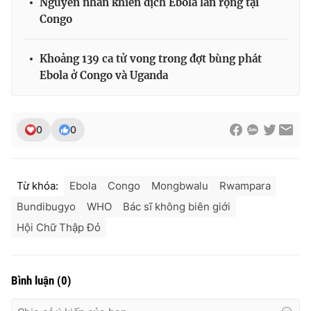
Nguyên nhân khiến dịch Ebola lan rộng tại
Congo
Khoảng 139 ca tử vong trong đợt bùng phát
Ebola ở Congo và Uganda
0
0
Từ khóa:
Ebola
Congo
Mongbwalu
Rwampara
Bundibugyo
WHO
Bác sĩ không biên giới
Hội Chữ Thập Đỏ
Bình luận
(
0
)