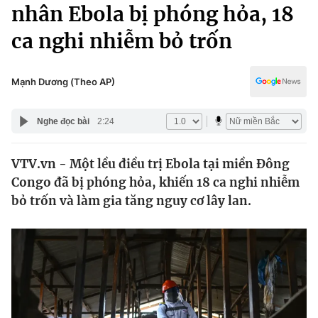
Chính trị
nhân Ebola bị phóng hỏa, 18
Truyền hình
ca nghi nhiễm bỏ trốn
Văn hóa - Giải trí
Xã hội
Y tế
Đời sống
Mạnh Dương (Theo AP)
Pháp luật
Công nghệ
Giáo dục
Nghe đọc bài
2:24
Y tế
VTV.vn - Một lều điều trị Ebola tại miền Đông
Thế giới
Congo đã bị phóng hỏa, khiến 18 ca nghi nhiễm
Tin tức
bỏ trốn và làm gia tăng nguy cơ lây lan.
Kinh tế
Thế giới đó đây
Tài chính
Dữ liệu và đời sống
Câu chuyện quốc tế
Thị trường
Truyền hình
Góc doanh nghiệp