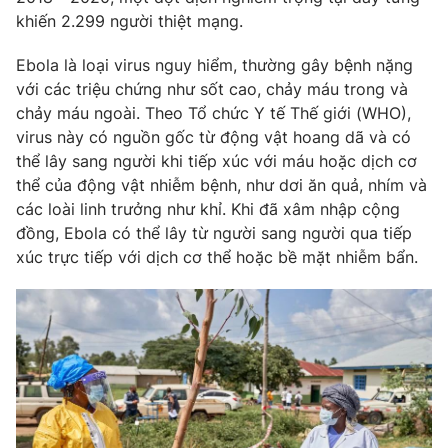
khiến 2.299 người thiệt mạng.
Photo
Infographic
Ebola là loại virus nguy hiểm, thường gây bệnh nặng
với các triệu chứng như sốt cao, chảy máu trong và
Video
Shorts video
chảy máu ngoài. Theo Tổ chức Y tế Thế giới (WHO),
virus này có nguồn gốc từ động vật hoang dã và có
VTV Money
VTV Thể thao
thể lây sang người khi tiếp xúc với máu hoặc dịch cơ
thể của động vật nhiễm bệnh, như dơi ăn quả, nhím và
VTV Sức khoẻ
Bất động sản
các loài linh trưởng như khỉ. Khi đã xâm nhập cộng
đồng, Ebola có thể lây từ người sang người qua tiếp
xúc trực tiếp với dịch cơ thể hoặc bề mặt nhiễm bẩn.
Thị trường 24h
Tấm lòng Việt
VTV4
Vươn mình bằng AI
VTV9
VTV8
Liên hệ tòa soạn
English