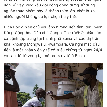
Ðiện thoại Thời báo VTV:
024.66 897 897
dân. Vì vậy, việc kêu gọi cộng đồng dừng sử dụng
Email:
toasoan@vtv.vn
nguồn thực phẩm này là thách thức lớn, nhất là khi
Liên hệ quảng cáo:
024-7300.7108
nhiều người không có lựa chọn thay thế.
Dịch Ebola hiện chủ yếu ảnh hưởng đến tỉnh Ituri, miền
Đông Cộng hòa Dân chủ Congo. Theo WHO, phần lớn
ca bệnh tập trung tại thành phố Bunia và các thị trấn
khai khoáng Mongwalu, Rwampara. Ca nghi mắc đầu
tiên là một nhân viên y tế có triệu chứng từ ngày 24/4
và sau đó tử vong tại một cơ sở y tế ở Bunia.
® Cấm sao chép dưới mọi hình thức nếu không có sự chấp
thuận bằng văn bản. Ghi rõ nguồn VTV.vn khi phát hành lại
thông tin từ website này.