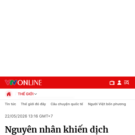
THẾ GIỚI
Chính trị
Tin tức
Thế giới đó đây
Câu chuyện quốc tế
Người Việt bốn phương
Xã hội
22/05/2026 13:16 GMT+7
Pháp luật
Chuyên mục
Kinh tế
Nguyên nhân khiến dịch
Thể thao