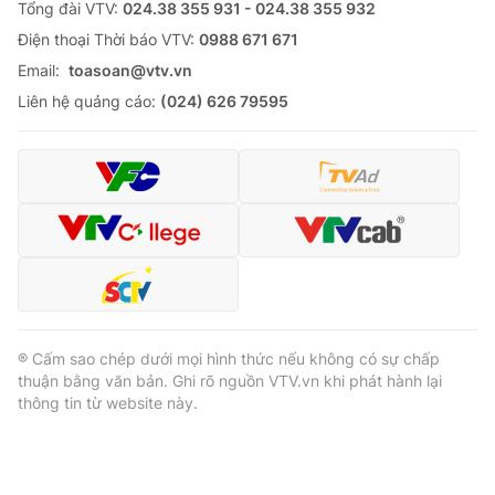
Tổng đài VTV:
024.38 355 931 - 024.38 355 932
Ðiện thoại Thời báo VTV:
0988 671 671
Email:
toasoan@vtv.vn
Liên hệ quảng cáo:
(024) 626 79595
® Cấm sao chép dưới mọi hình thức nếu không có sự chấp
thuận bằng văn bản. Ghi rõ nguồn VTV.vn khi phát hành lại
thông tin từ website này.