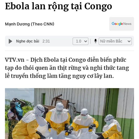
Chính trị
Ebola lan rộng tại Congo
Truyền hình
Văn hóa - Giải trí
Xã hội
Y tế
Mạnh Dương (Theo CNN)
Đời sống
Pháp luật
Công nghệ
Nghe đọc bài
2:31
Giáo dục
Y tế
VTV.vn - Dịch Ebola tại Congo diễn biến phức
tạp do thói quen ăn thịt rừng và nghi thức tang
Thế giới
lễ truyền thống làm tăng nguy cơ lây lan.
Tin tức
Kinh tế
Thế giới đó đây
Tài chính
Dữ liệu và đời sống
Câu chuyện quốc tế
Thị trường
Truyền hình
Góc doanh nghiệp