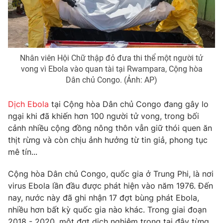
Phim VTV
Giải trí
Hậu trường
Điện ảnh
Đời sống
Nhân vật
Âm nhạc
Nhân viên Hội Chữ thập đỏ đưa thi thể một người tử
Du lịch
Khán giả
Giáo dục
vong vì Ebola vào quan tài tại Rwampara, Cộng hòa
Sao
Dân chủ Congo. (Ảnh: AP)
Làm đẹp
Giải sao mai
Tuyển sinh
Công nghệ
Chất lượng cuộc sống
Dịch Ebola
tại Cộng hòa Dân chủ Congo đang gây lo
Học trực tuyến
ngại khi đã khiến hơn 100 người tử vong, trong bối
Hitech Công nghệ tương lai
Giao lưu trực tuyến
cảnh nhiều cộng đồng nông thôn vẫn giữ thói quen ăn
Sản phẩm
thịt rừng và còn chịu ảnh hưởng từ tin giả, phong tục
mê tín...
Lịch phát sóng
Thị trường
Cộng hòa Dân chủ Congo, quốc gia ở Trung Phi, là nơi
Tư vấn
virus Ebola lần đầu được phát hiện vào năm 1976. Đến
Chuyên mục khác
nay, nước này đã ghi nhận 17 đợt bùng phát Ebola,
nhiều hơn bất kỳ quốc gia nào khác. Trong giai đoạn
Emagazine
Podcast
2018 - 2020, một đợt dịch nghiêm trọng tại đây từng