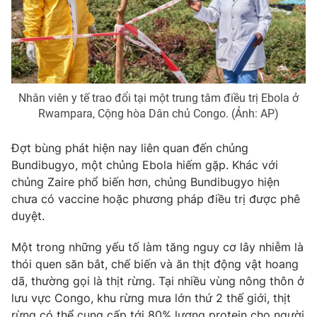
THỜI BÁO VTV
Nhân viên y tế trao đổi tại một trung tâm điều trị Ebola ở
Rwampara, Cộng hòa Dân chủ Congo. (Ảnh: AP)
Theo dõi báo trên
Đợt bùng phát hiện nay liên quan đến chủng
Bundibugyo, một chủng Ebola hiếm gặp. Khác với
Cơ quan chủ quản:
Đài Truyền hình Việt Nam
chủng Zaire phổ biến hơn, chủng Bundibugyo hiện
Cơ quan báo chí:
Thời báo VTV
chưa có vaccine hoặc phương pháp điều trị được phê
duyệt.
Giấy phép hoạt động báo in và báo điện tử số 483/GP-BTTTT
cấp ngày 29/12/2023
Một trong những yếu tố làm tăng nguy cơ lây nhiễm là
Tổng Biên tập:
Vũ Thanh Thủy
thói quen săn bắt, chế biến và ăn thịt động vật hoang
Phó Tổng Biên tập:
Nguyễn Thị Mỹ Hạnh, Phạm Quốc Thắng,
dã, thường gọi là thịt rừng. Tại nhiều vùng nông thôn ở
Nguyễn Trọng Ninh
lưu vực Congo, khu rừng mưa lớn thứ 2 thế giới, thịt
Tổng đài VTV:
024.38 355 931 - 024.38 355 932
rừng có thể cung cấp tới 80% lượng protein cho người