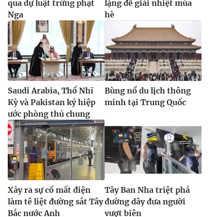
qua dự luật trừng phạt
lặng để giải nhiệt mùa
Nga
hè
Saudi Arabia, Thổ Nhĩ
Bùng nổ du lịch thông
Kỳ và Pakistan ký hiệp
minh tại Trung Quốc
ước phòng thủ chung
Xảy ra sự cố mất điện
Tây Ban Nha triệt phá
làm tê liệt đường sắt Tây
đường dây đưa người
Bắc nước Anh
vượt biên