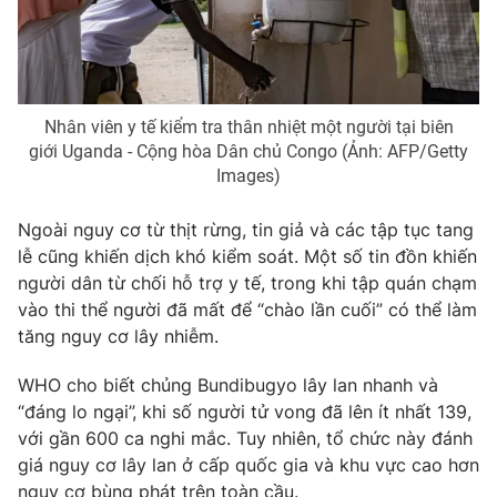
Nhân viên y tế kiểm tra thân nhiệt một người tại biên
giới Uganda - Cộng hòa Dân chủ Congo (Ảnh: AFP/Getty
Images)
Ngoài nguy cơ từ thịt rừng, tin giả và các tập tục tang
lễ cũng khiến dịch khó kiểm soát. Một số tin đồn khiến
người dân từ chối hỗ trợ y tế, trong khi tập quán chạm
vào thi thể người đã mất để “chào lần cuối” có thể làm
tăng nguy cơ lây nhiễm.
WHO cho biết chủng Bundibugyo lây lan nhanh và
“đáng lo ngại”, khi số người tử vong đã lên ít nhất 139,
với gần 600 ca nghi mắc. Tuy nhiên, tổ chức này đánh
giá nguy cơ lây lan ở cấp quốc gia và khu vực cao hơn
nguy cơ bùng phát trên toàn cầu.