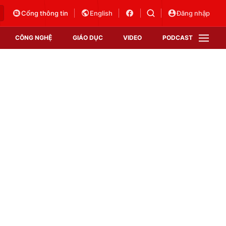
Cổng thông tin
English
Đăng nhập
CÔNG NGHỆ
GIÁO DỤC
VIDEO
PODCAST
VTV Money
VTV Thể thao
VTV Sức khoẻ
Bất động sản
Thị trường 24h
Tấm lòng Việt
Vươn mình bằng AI
VTV4
VTV8
VTV9
Lịch phát sóng
Giao lưu trực tuyến
Sự kiện