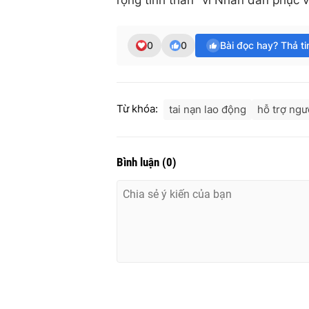
rộng tinh thần "vì Nhân dân phục 
0
0
Bài đọc hay? Thả t
Từ khóa:
tai nạn lao động
hỗ trợ ngư
Bình luận
(
0
)