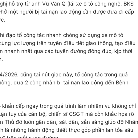
hị hỗ trợ từ anh Vũ Văn Q (lái xe ô tô công nghệ, BKS
chở một người bị tai nạn lao động cần được đưa đi cấp
ức.
chỉ đạo tổ công tác nhanh chóng sử dụng xe mô tô
ng lực lượng trên tuyến điều tiết giao thông, tạo điều
n nhanh nhất qua các tuyến đường đông đúc, kịp thời
n.
/2026, cũng tại nút giao này, tổ công tác trong quá
ường, đưa 2 công nhân bị tai nạn lao động đến Bệnh
ợp khẩn cấp ngay trong quá trình làm nhiệm vụ không chỉ
ự tận tụy của cán bộ, chiến sĩ CSGT mà còn khắc họa rõ
an Thủ đô luôn gần dân, sát dân, sẵn sàng giúp đỡ Nhâ
h là những hành động thiết thực góp phần lan tỏa sâu