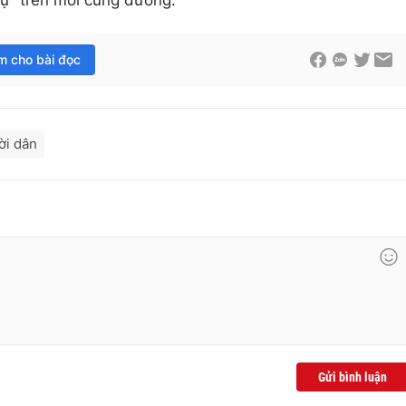
vụ" trên mỗi cung đường.
im cho bài đọc
ời dân
Gửi bình luận