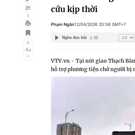
cứu kịp thời
0
Phạm Ngân
12/04/2026 20:58 GMT+7
Giải trí
Đời sống
1:35
Nghe đọc bài
Điện ảnh
Du lịch
Âm nhạc
Làm đẹp
VTV.vn - Tại nút giao Thạch Bàn
Sao
Chất lượng cuộc sốn
hỗ trợ phương tiện chở người bị 