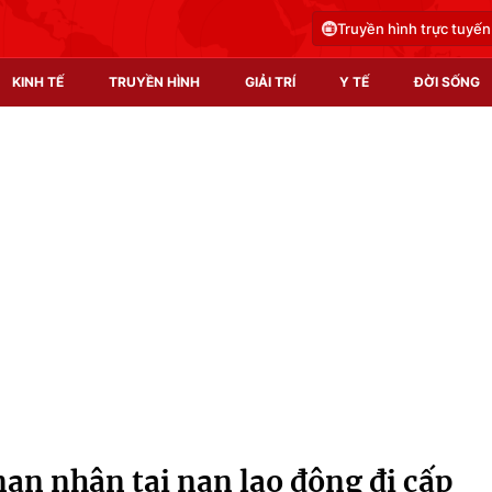
Truyền hình trực tuyến
KINH TẾ
TRUYỀN HÌNH
GIẢI TRÍ
Y TẾ
ĐỜI SỐNG
Pháp luật
Y tế
Truyền hình
Multimedia
Phim VTV
Video
Hậu trường
Shorts video
Nhân vật
Podcast
Khán giả
EMagazine
Giải sao mai
Photo
n nhân tai nạn lao động đi cấp
Infographic