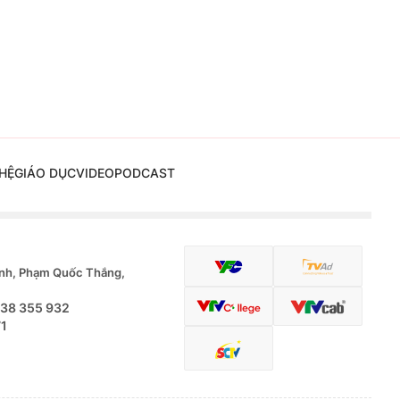
HỆ
GIÁO DỤC
VIDEO
PODCAST
nh, Phạm Quốc Thắng,
.38 355 932
71