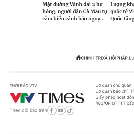
Mặt đường Vành đai 2 hư
Lượng khá
hỏng, người dân Cà Mau tự
quốc tế V
cắm biển cảnh báo nguy...
Quốc tăng
CHÍNH TRỊ
XÃ HỘI
PHÁP L
Cơ quan chủ quản:
THỜI BÁO VTV
Cơ quan báo chí:
T
Giấy phép hoạt độn
483/GP-BTTTT cấp
Theo dõi báo trên