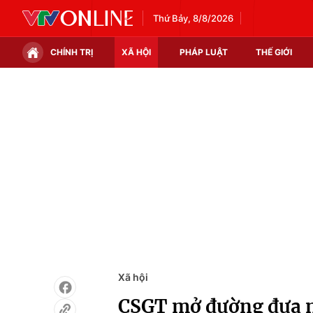
Thứ Bảy, 8/8/2026
CHÍNH TRỊ
XÃ HỘI
PHÁP LUẬT
THẾ GIỚI
Chính trị
Xã hội
Thế giới
Kinh tế
Tin tức
Tài chính
Thế giới đó đây
Thị trường
Câu chuyện quốc tế
Góc doanh nghiệp
Dữ liệu và đời sống
Xã hội
CSGT mở đường đưa nạ