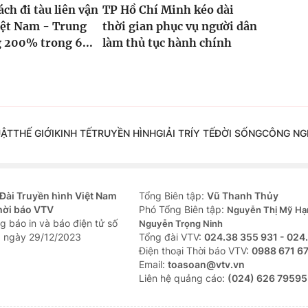
ch đi tàu liên vận
TP Hồ Chí Minh kéo dài
iệt Nam - Trung
thời gian phục vụ người dân
 200% trong 6...
làm thủ tục hành chính
UẬT
THẾ GIỚI
KINH TẾ
TRUYỀN HÌNH
GIẢI TRÍ
Y TẾ
ĐỜI SỐNG
CÔNG NG
Đài Truyền hình Việt Nam
Tổng Biên tập:
Vũ Thanh Thủy
hời báo VTV
Phó Tổng Biên tập:
Nguyễn Thị Mỹ Hạ
g báo in và báo điện tử số
Nguyễn Trọng Ninh
 ngày 29/12/2023
Tổng đài VTV:
024.38 355 931 - 024
Ðiện thoại Thời báo VTV:
0988 671 6
Email:
toasoan@vtv.vn
Liên hệ quảng cáo:
(024) 626 79595