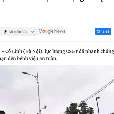
Góc ảnh
Giáo dục
Công nghệ
Chia sẻ
Tuyển sinh
Hitech Công ng
Học trực tuyến
Sản phẩm
 - Cổ Linh (Hà Nội), lực lượng CSGT đã nhanh chón
g
Thị trường
nạn đến bệnh viện an toàn.
Tư vấn