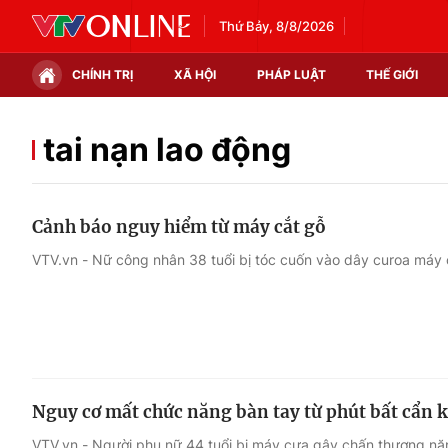
Thứ Bảy, 8/8/2026
CHÍNH TRỊ
XÃ HỘI
PHÁP LUẬT
THẾ GIỚI
Chính trị
Xã hội
tai nạn lao động
Thế giới
Kinh tế
Cảnh báo nguy hiểm từ máy cắt gỗ
Tin tức
Tài chính
VTV.vn - Nữ công nhân 38 tuổi bị tóc cuốn vào dây curoa máy c
Thế giới đó đây
Thị trường
Câu chuyện quốc tế
Góc doanh nghiệp
Dữ liệu và đời sống
Nguy cơ mất chức năng bàn tay từ phút bất cẩn 
VTV.vn - Người phụ nữ 44 tuổi bị máy cưa gây chấn thương nặng