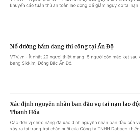
khuyến cáo tuân thủ an toàn lao động để giảm nguy cơ tai nạn
Giải trí
Đời sống
Điện ảnh
Du lịch
Nổ đường hầm đang thi công tại Ấn Độ
Âm nhạc
Làm đẹp
VTV.vn - Ít nhất 20 người thiệt mạng, 5 người còn mắc kẹt sau
bang Sikkim, Đông Bắc Ấn Độ.
Sao
Chất lượng cuộc sốn
Xác định nguyên nhân ban đầu vụ tai nạn lao độ
Thanh Hóa
Các đơn vị chức năng đã xác định nguyên nhân ban đầu của vụ 
xảy ra tại trang trại chăn nuôi của Công ty TNHH Dabaco khiến