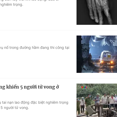
 nghiêm trọng.
Góc ảnh
Giáo dục
Công nghệ
Tuyển sinh
Hitech Công ng
Học trực tuyến
Sản phẩm
 vụ nổ trong đường hầm đang thi công tại
g
Thị trường
Tư vấn
ng khiến 5 người tử vong ở
tai nạn lao động đặc biệt nghiêm trọng
 5 người tử vong.