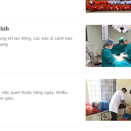
đinh
ụng khi lao động, các bác sĩ cảnh báo
mạng.
g việc quen thuộc hằng ngày. Nhiều
ơn giản.