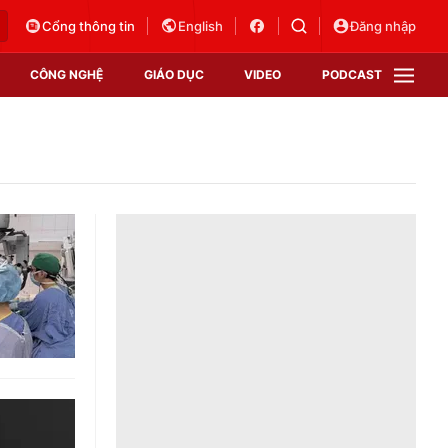
Cổng thông tin
English
Đăng nhập
CÔNG NGHỆ
GIÁO DỤC
VIDEO
PODCAST
VTV Money
VTV Thể thao
VTV Sức khoẻ
Bất động sản
Thị trường 24h
Tấm lòng Việt
Vươn mình bằng AI
VTV4
VTV8
VTV9
Lịch phát sóng
Giao lưu trực tuyến
Sự kiện