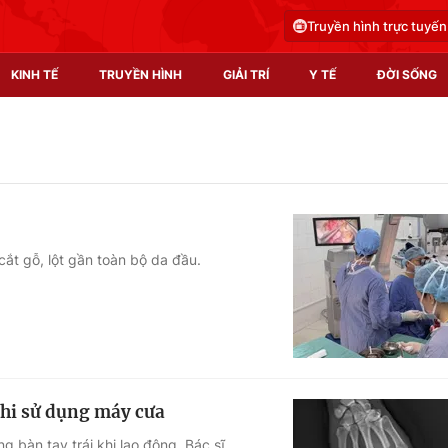
Truyền hình trực tuyến
KINH TẾ
TRUYỀN HÌNH
GIẢI TRÍ
Y TẾ
ĐỜI SỐNG
Pháp luật
Y tế
Truyền hình
Multimedia
Phim VTV
Video
ắt gỗ, lột gần toàn bộ da đầu.
Hậu trường
Shorts video
Nhân vật
Podcast
Khán giả
EMagazine
Giải sao mai
Photo
khi sử dụng máy cưa
Infographic
 bàn tay trái khi lao động. Bác sĩ