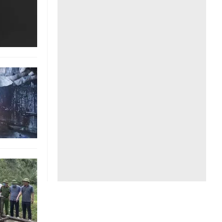
Liên hệ toà soạn
hệ tương lai