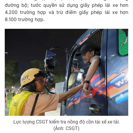
đường bộ; tước quyền sử dụng giấy phép lái xe hơn
4.200 trường hợp và trừ điểm giấy phép lái xe hơn
8.100 trường hợp.
THỜI BÁO VTV
Theo dõi báo trên
Cơ quan chủ quản:
Đài Truyền hình Việt Nam
Cơ quan báo chí:
Thời báo VTV
Giấy phép hoạt động báo in và báo điện tử số 483/GP-BTTTT
cấp ngày 29/12/2023
Tổng Biên tập:
Vũ Thanh Thủy
Phó Tổng Biên tập:
Nguyễn Thị Mỹ Hạnh, Phạm Quốc Thắng,
Nguyễn Trọng Ninh
Tổng đài VTV:
024.38 355 931 - 024.38 355 932
Lực lượng CSGT kiểm tra nồng độ cồn tài xế xe tải.
Ðiện thoại Thời báo VTV:
024.66 897 897
(Ảnh: CSGT)