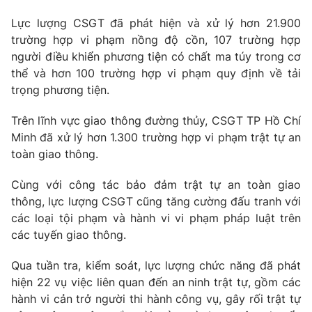
Email:
toasoan@vtv.vn
Liên hệ quảng cáo:
024-7300.7108
Lực lượng CSGT đã phát hiện và xử lý hơn 21.900
trường hợp vi phạm nồng độ cồn, 107 trường hợp
người điều khiển phương tiện có chất ma túy trong cơ
thể và hơn 100 trường hợp vi phạm quy định về tải
trọng phương tiện.
Trên lĩnh vực giao thông đường thủy, CSGT
TP Hồ Chí
Minh
đã xử lý hơn 1.300 trường hợp vi phạm trật tự an
toàn giao thông.
Cùng với công tác bảo đảm trật tự an toàn giao
thông, lực lượng CSGT cũng tăng cường đấu tranh với
các loại tội phạm và hành vi vi phạm pháp luật trên
® Cấm sao chép dưới mọi hình thức nếu không có sự chấp
thuận bằng văn bản. Ghi rõ nguồn VTV.vn khi phát hành lại
các tuyến giao thông.
thông tin từ website này.
Qua tuần tra, kiểm soát, lực lượng chức năng đã phát
hiện 22 vụ việc liên quan đến an ninh trật tự, gồm các
hành vi cản trở người thi hành công vụ, gây rối trật tự