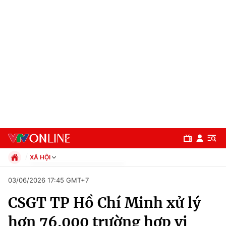
XÃ HỘI
Chính trị
03/06/2026 17:45 GMT+7
Xã hội
CSGT TP Hồ Chí Minh xử lý
Pháp luật
Chuyên mục
Kinh tế
hơn 76.000 trường hợp vi
Thể thao