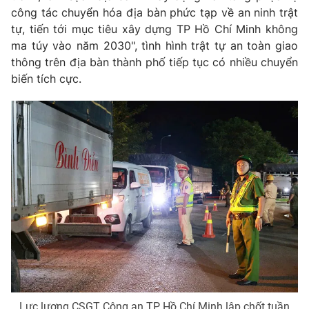
Phim VTV
công tác chuyển hóa địa bàn phức tạp về an ninh trật
Giải trí
tự, tiến tới mục tiêu xây dựng TP Hồ Chí Minh không
Hậu trường
Điện ảnh
ma túy vào năm 2030", tình hình trật tự an toàn giao
Đời sống
Nhân vật
thông trên địa bàn thành phố tiếp tục có nhiều chuyển
Âm nhạc
biến tích cực.
Du lịch
Khán giả
Giáo dục
Sao
Làm đẹp
Giải sao mai
Tuyển sinh
Công nghệ
Chất lượng cuộc sống
Học trực tuyến
Hitech Công nghệ tương lai
Giao lưu trực tuyến
Sản phẩm
Lịch phát sóng
Thị trường
Tư vấn
Chuyên mục khác
Emagazine
Podcast
Lực lượng CSGT Công an TP Hồ Chí Minh lập chốt tuần