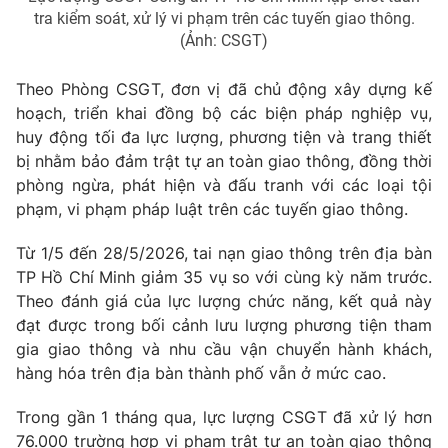
tra kiểm soát, xử lý vi phạm trên các tuyến giao thông.
Photo
Infographic
(Ảnh: CSGT)
Theo Phòng CSGT, đơn vị đã chủ động xây dựng kế
Video
Shorts video
hoạch, triển khai đồng bộ các biện pháp nghiệp vụ,
huy động tối đa lực lượng, phương tiện và trang thiết
VTV Money
VTV Thể thao
bị nhằm bảo đảm trật tự an toàn giao thông, đồng thời
phòng ngừa, phát hiện và đấu tranh với các loại tội
VTV Sức khoẻ
Bất động sản
phạm, vi phạm pháp luật trên các tuyến giao thông.
Từ 1/5 đến 28/5/2026, tai nạn giao thông trên địa bàn
Thị trường 24h
Tấm lòng Việt
TP Hồ Chí Minh
giảm 35 vụ so với cùng kỳ năm trước.
Theo đánh giá của lực lượng chức năng, kết quả này
VTV4
Vươn mình bằng AI
đạt được trong bối cảnh lưu lượng phương tiện tham
gia giao thông và nhu cầu vận chuyển hành khách,
hàng hóa trên địa bàn thành phố vẫn ở mức cao.
VTV9
VTV8
Trong gần 1 tháng qua, lực lượng CSGT đã xử lý hơn
Liên hệ tòa soạn
English
76.000 trường hợp vi phạm trật tự an toàn giao thông