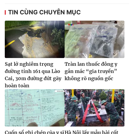
TIN CÙNG CHUYÊN MỤC
Sạt lở nghiêm trọng
Tràn lan thuốc đông y
đường tỉnh 161 qua Lào
gắn mác “gia truyền”
Cai, 30m đường đứt gãy
không rõ nguồn gốc
hoàn toàn
Cuốn sổ ghi chép của y sĩ
Hà Nội lấy mẫu hài cốt