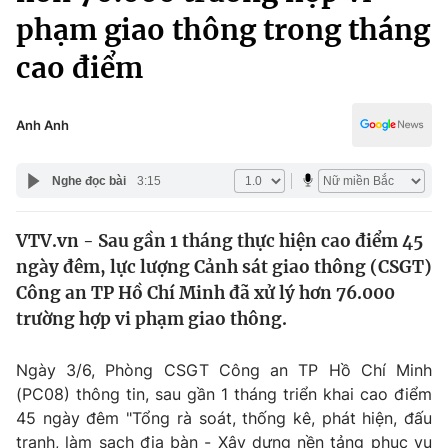
Chính trị
phạm giao thông trong tháng
Truyền hình
Văn hóa - Giải trí
cao điểm
Xã hội
Y tế
Đời sống
Pháp luật
Anh Anh
Công nghệ
Giáo dục
Y tế
Nghe đọc bài
3:15
Thế giới
VTV.vn - Sau gần 1 tháng thực hiện cao điểm 45
ngày đêm, lực lượng Cảnh sát giao thông (CSGT)
Tin tức
Công an TP Hồ Chí Minh đã xử lý hơn 76.000
Kinh tế
trường hợp vi phạm giao thông.
Thế giới đó đây
Tài chính
Dữ liệu và đời sống
Câu chuyện quốc tế
Ngày 3/6, Phòng CSGT Công an TP Hồ Chí Minh
Thị trường
(PC08) thông tin, sau gần 1 tháng triển khai cao điểm
Truyền hình
Góc doanh nghiệp
45 ngày đêm "Tổng rà soát, thống kê, phát hiện, đấu
tranh, làm sạch địa bàn - Xây dựng nền tảng phục vụ