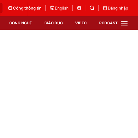
Cổng thông tin
English
Đăng nhập
CÔNG NGHỆ
GIÁO DỤC
VIDEO
PODCAST
VTV Money
VTV Thể thao
VTV Sức khoẻ
Bất động sản
Thị trường 24h
Tấm lòng Việt
Vươn mình bằng AI
VTV4
VTV8
VTV9
Lịch phát sóng
Giao lưu trực tuyến
Sự kiện