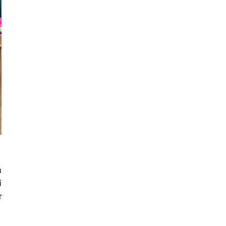
n
i
ử