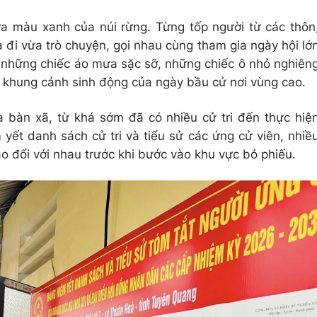
a màu xanh của núi rừng. Từng tốp người từ các thôn
đi vừa trò chuyện, gọi nhau cùng tham gia ngày hội lớ
những chiếc áo mưa sặc sỡ, những chiếc ô nhỏ nghiên
 khung cảnh sinh động của ngày bầu cử nơi vùng cao.
a bàn xã, từ khá sớm đã có nhiều cử tri đến thực hiệ
yết danh sách cử tri và tiểu sử các ứng cử viên, nhiề
rao đổi với nhau trước khi bước vào khu vực bỏ phiếu.