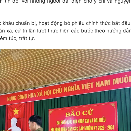
m tin đối với những người đại diện cho ý chí và nguyệ
c khâu chuẩn bị, hoạt động bỏ phiếu chính thức bắt đầu
àn xã, cử tri lần lượt thực hiện các bước theo hướng dẫ
êm túc, trật tự.