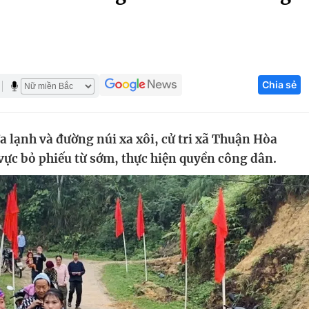
Góc ảnh
Giáo dục
Công nghệ
Chia sẻ
Tuyển sinh
Hitech Công ng
Học trực tuyến
Sản phẩm
a lạnh và đường núi xa xôi, cử tri xã Thuận Hòa
g
Thị trường
ực bỏ phiếu từ sớm, thực hiện quyền công dân.
Tư vấn