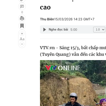
cao
0
Thu Biên
15/03/2026 14:23 GMT+7
Giải trí
Đời sống
5:00
Nghe đọc bài
Điện ảnh
Du lịch
Âm nhạc
Làm đẹp
VTV.vn - Sáng 15/3, bất chấp mư
Sao
Chất lượng cuộc sốn
(Tuyên Quang) vẫn đến các khu v