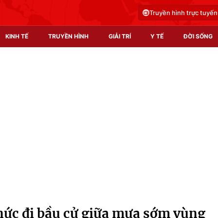
Truyền hình trực tuyến
KINH TẾ
TRUYỀN HÌNH
GIẢI TRÍ
Y TẾ
ĐỜI SỐNG
Pháp luật
Y tế
Truyền hình
Multimedia
Phim VTV
Video
Hậu trường
Shorts video
Nhân vật
Podcast
Khán giả
EMagazine
Giải sao mai
Photo
nức đi bầu cử giữa mưa sớm vùng
Infographic