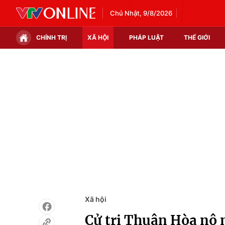
Chủ Nhật, 9/8/2026
CHÍNH TRỊ
XÃ HỘI
PHÁP LUẬT
THẾ GIỚI
Chính trị
Xã hội
Thế giới
Kinh tế
Tin tức
Tài chính
Thế giới đó đây
Thị trường
Câu chuyện quốc tế
Góc doanh nghiệp
Dữ liệu và đời sống
Xã hội
Cử tri Thuận Hòa nô 