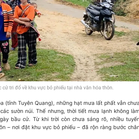
cử tri đổ về khu vực bỏ phiếu tại nhà văn hóa thôn.
 (tỉnh Tuyên Quang), những hạt mưa lất phất vẫn chư
các sườn núi. Thế nhưng, thời tiết mưa lạnh không là
gày bầu cử. Từ khi trời còn chưa sáng rõ, nhiều tuyế
n – nơi đặt khu vực bỏ phiếu – đã rộn ràng bước châ