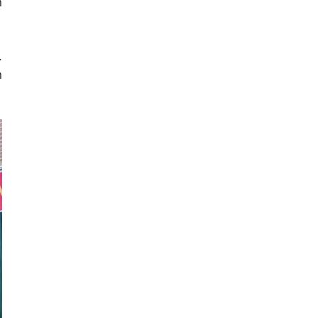
n
.
n