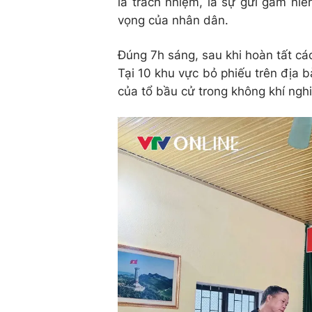
là trách nhiệm, là sự gửi gắm niề
vọng của nhân dân.
Đúng 7h sáng, sau khi hoàn tất cá
Tại 10 khu vực bỏ phiếu trên địa b
của tổ bầu cử trong không khí nghi