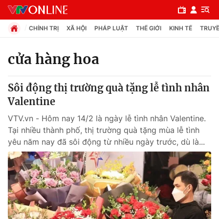
CHÍNH TRỊ
XÃ HỘI
PHÁP LUẬT
THẾ GIỚI
KINH TẾ
TRUYỀ
cửa hàng hoa
Chuyên mục
Sôi động thị trường quà tặng lễ tình nhân
Chính trị
Valentine
VTV.vn - Hôm nay 14/2 là ngày lễ tình nhân Valentine.
Xã hội
Tại nhiều thành phố, thị trường quà tặng mùa lễ tình
yêu năm nay đã sôi động từ nhiều ngày trước, dù là...
Pháp luật
Y tế
Thế giới