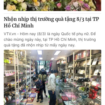
Giao lưu trực tuyến
Sản phẩm
Lịch phát sóng
Thị trường
Nhộn nhịp thị trường quà tặng 8/3 tại TP
Tư vấn
Hồ Chí Minh
Chuyên mục khác
VTV.vn - Hôm nay (8/3) là ngày Quốc tế phụ nữ. Để
Emagazine
chào mừng ngày này, tại TP Hồ Chí Minh, thị trường
Podcast
quà tặng đã nhộn nhịp từ mấy ngày nay.
Photo
Infographic
Video
Shorts video
VTV Money
VTV Thể thao
VTV Sức khoẻ
Bất động sản