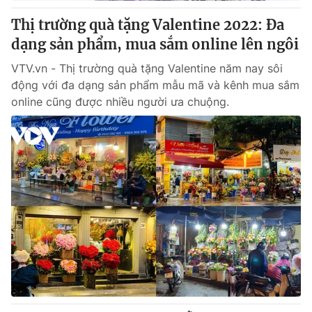
Giấy phép hoạt động báo in và báo điện tử số 483/GP-BTTTT
Thị trường quà tặng Valentine 2022: Đa
cấp ngày 29/12/2023
dạng sản phẩm, mua sắm online lên ngôi
Tổng Biên tập:
Vũ Thanh Thủy
Phó Tổng Biên tập:
Nguyễn Thị Mỹ Hạnh, Phạm Quốc Thắng,
VTV.vn - Thị trường quà tặng Valentine năm nay sôi
Nguyễn Trọng Ninh
động với đa dạng sản phẩm mẫu mã và kênh mua sắm
Tổng đài VTV:
024.38 355 931 - 024.38 355 932
online cũng được nhiều người ưa chuộng.
Ðiện thoại Thời báo VTV:
024.66 897 897
Email:
toasoan@vtv.vn
Liên hệ quảng cáo:
024-7300.7108