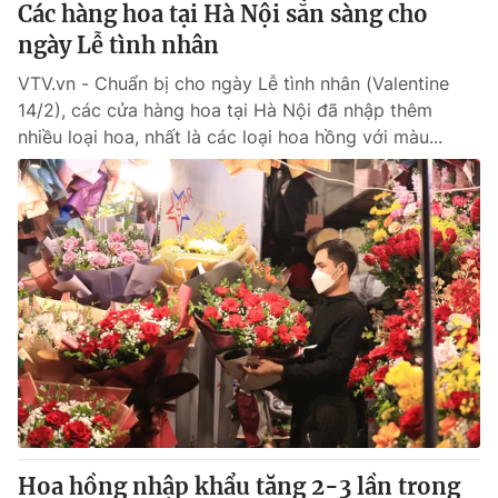
Các hàng hoa tại Hà Nội sẵn sàng cho
ngày Lễ tình nhân
® Cấm sao chép dưới mọi hình thức nếu không có sự chấp
VTV.vn - Chuẩn bị cho ngày Lễ tình nhân (Valentine
thuận bằng văn bản. Ghi rõ nguồn VTV.vn khi phát hành lại
thông tin từ website này.
14/2), các cửa hàng hoa tại Hà Nội đã nhập thêm
nhiều loại hoa, nhất là các loại hoa hồng với màu...
Hoa hồng nhập khẩu tăng 2-3 lần trong