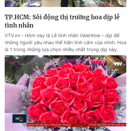
Thị trường 24h
Tấm lòng Việt
TP.HCM: Sôi động thị trường hoa dịp lễ
VTV4
Vươn mình bằng AI
tình nhân
VTV.vn - Hôm nay là Lễ tình nhân Valentine – dịp để
VTV9
VTV8
những người yêu nhau thể hiện tình cảm của mình. Hoa
là 1 trong những lựa chọn nhiều nhất trong dịp này.
Liên hệ tòa soạn
English
THỜI BÁO VTV
Theo dõi báo trên
Cơ quan chủ quản:
Đài Truyền hình Việt Nam
Cơ quan báo chí:
Thời báo VTV