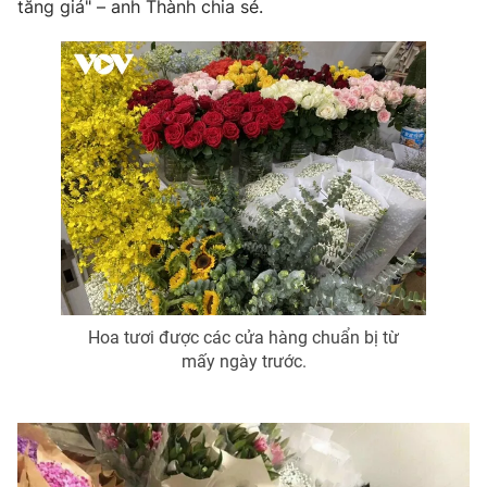
tăng giá" – anh Thành chia sẻ.
THỜI BÁO VTV
Theo dõi báo trên
Cơ quan chủ quản:
Đài Truyền hình Việt Nam
Cơ quan báo chí:
Thời báo VTV
Giấy phép hoạt động báo in và báo điện tử số 483/GP-BTTTT
Hoa tươi được các cửa hàng chuẩn bị từ
cấp ngày 29/12/2023
mấy ngày trước.
Tổng Biên tập:
Vũ Thanh Thủy
Phó Tổng Biên tập:
Nguyễn Thị Mỹ Hạnh, Phạm Quốc Thắng,
Nguyễn Trọng Ninh
Tổng đài VTV:
024.38 355 931 - 024.38 355 932