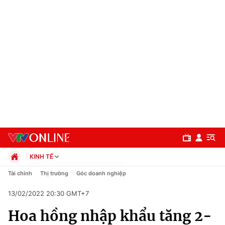
KINH TẾ
Chính trị
Tài chính
Thị trường
Góc doanh nghiệp
Xã hội
13/02/2022 20:30 GMT+7
Pháp luật
Chuyên mục
Kinh tế
Hoa hồng nhập khẩu tăng 2-
Thể thao