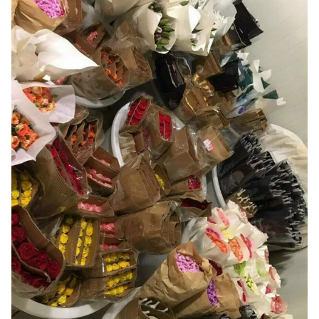
Ðiện thoại Thời báo VTV:
024.66 897 897
Email:
toasoan@vtv.vn
Liên hệ quảng cáo:
024-7300.7108
® Cấm sao chép dưới mọi hình thức nếu không có sự chấp
thuận bằng văn bản. Ghi rõ nguồn VTV.vn khi phát hành lại
thông tin từ website này.