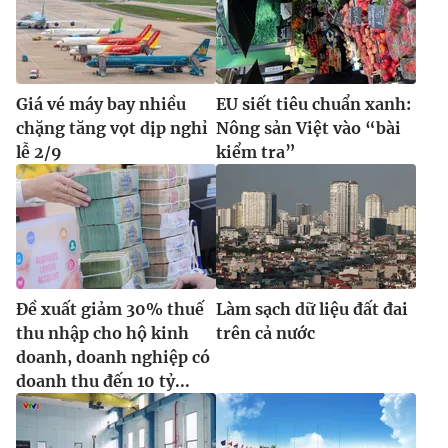
Giá vé máy bay nhiều
EU siết tiêu chuẩn xanh:
chặng tăng vọt dịp nghỉ
Nông sản Việt vào “bài
lễ 2/9
kiểm tra”
Đề xuất giảm 30% thuế
Làm sạch dữ liệu đất đai
thu nhập cho hộ kinh
trên cả nước
doanh, doanh nghiệp có
doanh thu đến 10 tỷ...