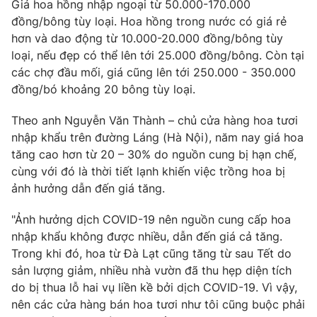
Giá hoa hồng nhập ngoại từ 50.000-170.000
đồng/bông tùy loại. Hoa hồng trong nước có giá rẻ
Photo
Infographic
hơn và dao động từ 10.000-20.000 đồng/bông tùy
loại, nếu đẹp có thể lên tới 25.000 đồng/bông. Còn tại
Video
Shorts video
các chợ đầu mối, giá cũng lên tới 250.000 - 350.000
đồng/bó khoảng 20 bông tùy loại.
VTV Money
VTV Thể thao
Theo anh Nguyễn Văn Thành – chủ cửa hàng hoa tươi
nhập khẩu trên đường Láng (Hà Nội), năm nay giá hoa
VTV Sức khoẻ
Bất động sản
tăng cao hơn từ 20 – 30% do nguồn cung bị hạn chế,
cùng với đó là thời tiết lạnh khiến việc trồng hoa bị
Thị trường 24h
Tấm lòng Việt
ảnh hưởng dẫn đến giá tăng.
"Ảnh hưởng dịch COVID-19 nên nguồn cung cấp hoa
VTV4
Vươn mình bằng AI
nhập khẩu không được nhiều, dẫn đến giá cả tăng.
Trong khi đó, hoa từ Đà Lạt cũng tăng từ sau Tết do
VTV9
VTV8
sản lượng giảm, nhiều nhà vườn đã thu hẹp diện tích
do bị thua lỗ hai vụ liền kề bởi dịch COVID-19. Vì vậy,
nên các cửa hàng bán hoa tươi như tôi cũng buộc phải
Liên hệ tòa soạn
English