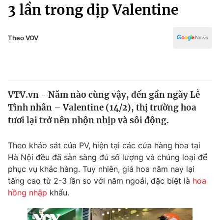
Chính trị
3 lần trong dịp Valentine
Truyền hình
Văn hóa - Giải trí
Xã hội
Y tế
Theo VOV
Đời sống
Pháp luật
Công nghệ
Giáo dục
Y tế
VTV.vn - Năm nào cùng vậy, đến gần ngày Lễ
Tình nhân – Valentine (14/2), thị trường hoa
Thế giới
tươi lại trở nên nhộn nhịp và sôi động.
Tin tức
Kinh tế
Theo khảo sát của PV, hiện tại các cửa hàng hoa tại
Thế giới đó đây
Hà Nội đều đã sẵn sàng đủ số lượng và chủng loại để
Tài chính
phục vụ khác hàng. Tuy nhiên, giá hoa năm nay lại
Dữ liệu và đời sống
Câu chuyện quốc tế
tăng cao từ 2-3 lần so với năm ngoái, đặc biệt là
hoa
Thị trường
hồng nhập
khẩu.
Truyền hình
Góc doanh nghiệp