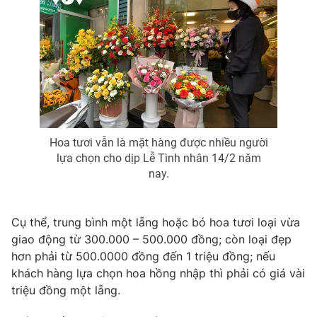
Phim VTV
Giải trí
Hậu trường
Điện ảnh
Đời sống
Nhân vật
Âm nhạc
Du lịch
Khán giả
Giáo dục
Sao
Làm đẹp
Giải sao mai
Tuyển sinh
Công nghệ
Chất lượng cuộc sống
Hoa tươi vẫn là mặt hàng được nhiều người
Học trực tuyến
lựa chọn cho dịp Lễ Tình nhân 14/2 năm
Hitech Công nghệ tương lai
nay.
Giao lưu trực tuyến
Sản phẩm
Lịch phát sóng
Cụ thể, trung bình một lẵng hoặc bó hoa tươi loại vừa
Thị trường
giao động từ 300.000 – 500.000 đồng; còn loại đẹp
Tư vấn
hơn phải từ 500.0000 đồng đến 1 triệu đồng; nếu
Chuyên mục khác
khách hàng lựa chọn hoa hồng nhập thì phải có giá vài
triệu đồng một lẵng.
Emagazine
Podcast