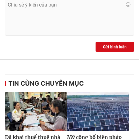
Gửi bình luận
TIN CÙNG CHUYÊN MỤC
Đã khai thuế thuê nhà
Mỹ công bố biện pháp