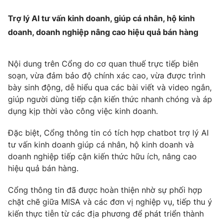
Ðiện thoại Thời báo VTV:
024.66 897 897
Trợ lý AI tư vấn kinh doanh, giúp cá nhân, hộ kinh
Email:
toasoan@vtv.vn
doanh, doanh nghiệp nâng cao hiệu quả bán hàng
Liên hệ quảng cáo:
024-7300.7108
Nội dung trên Cổng do cơ quan thuế trực tiếp biên
soạn, vừa đảm bảo độ chính xác cao, vừa được trình
bày sinh động, dễ hiểu qua các bài viết và video ngắn,
giúp người dùng tiếp cận kiến thức nhanh chóng và áp
dụng kịp thời vào công việc kinh doanh.
Đặc biệt, Cổng thông tin có tích hợp chatbot trợ lý AI
tư vấn kinh doanh giúp cá nhân, hộ kinh doanh và
doanh nghiệp tiếp cận kiến thức hữu ích, nâng cao
hiệu quả bán hàng.
® Cấm sao chép dưới mọi hình thức nếu không có sự chấp
thuận bằng văn bản. Ghi rõ nguồn VTV.vn khi phát hành lại
Cổng thông tin đã được hoàn thiện nhờ sự phối hợp
thông tin từ website này.
chặt chẽ giữa MISA và các đơn vị nghiệp vụ, tiếp thu ý
kiến thực tiễn từ các địa phương để phát triển thành