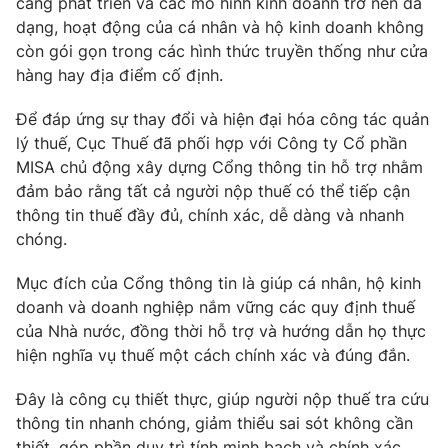
càng phát triển và các mô hình kinh doanh trở nên đa
dạng, hoạt động của cá nhân và hộ kinh doanh không
Photo
Infographic
còn gói gọn trong các hình thức truyền thống như cửa
hàng hay địa điểm cố định.
Video
Shorts video
Để đáp ứng sự thay đổi và hiện đại hóa công tác quản
lý thuế, Cục Thuế đã phối hợp với Công ty Cổ phần
VTV Money
VTV Thể thao
MISA chủ động xây dựng Cổng thông tin hỗ trợ nhằm
đảm bảo rằng tất cả người nộp thuế có thể tiếp cận
VTV Sức khoẻ
Bất động sản
thông tin thuế đầy đủ, chính xác, dễ dàng và nhanh
chóng.
Thị trường 24h
Tấm lòng Việt
Mục đích của Cổng thông tin là giúp cá nhân, hộ kinh
doanh và doanh nghiệp nắm vững các quy định thuế
VTV4
Vươn mình bằng AI
của Nhà nước, đồng thời hỗ trợ và hướng dẫn họ thực
hiện nghĩa vụ thuế một cách chính xác và đúng đắn.
VTV9
VTV8
Đây là công cụ thiết thực, giúp người nộp thuế tra cứu
thông tin nhanh chóng, giảm thiểu sai sót không cần
Liên hệ tòa soạn
English
thiết, góp phần duy trì tính minh bạch và chính xác