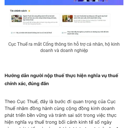
Phim VTV
Giải trí
Hậu trường
Điện ảnh
Đời sống
Nhân vật
Âm nhạc
Du lịch
Khán giả
Giáo dục
Sao
Cục Thuế ra mắt Cổng thông tin hỗ trợ cá nhân, hộ kinh
Làm đẹp
Giải sao mai
doanh và doanh nghiệp
Tuyển sinh
Công nghệ
Chất lượng cuộc sống
Học trực tuyến
Hitech Công nghệ tương lai
Giao lưu trực tuyến
Hướng dẫn người nộp thuế thực hiện nghĩa vụ thuế
Sản phẩm
chính xác, đúng đắn
Lịch phát sóng
Thị trường
Theo Cục Thuế, đây là bước đi quan trọng của Cục
Tư vấn
Thuế nhằm đồng hành cùng cộng đồng kinh doanh
Chuyên mục khác
phát triển bền vững và tránh sai sót trong việc thực
Emagazine
Podcast
hiện nghĩa vụ thuế trong bối cảnh kinh tế số ngày