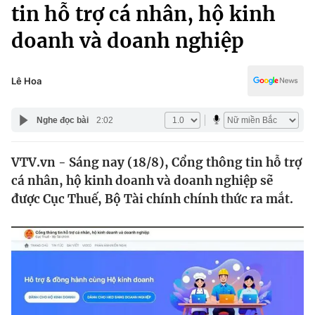
Chính trị
tin hỗ trợ cá nhân, hộ kinh
Truyền hình
doanh và doanh nghiệp
Văn hóa - Giải trí
Xã hội
Y tế
Đời sống
Lê Hoa
Pháp luật
Công nghệ
Giáo dục
Nghe đọc bài
2:02
Y tế
VTV.vn - Sáng nay (18/8), Cổng thông tin hỗ trợ
Thế giới
cá nhân, hộ kinh doanh và doanh nghiệp sẽ
Tin tức
được Cục Thuế, Bộ Tài chính chính thức ra mắt.
Kinh tế
Thế giới đó đây
Tài chính
Dữ liệu và đời sống
Câu chuyện quốc tế
Thị trường
Truyền hình
Góc doanh nghiệp