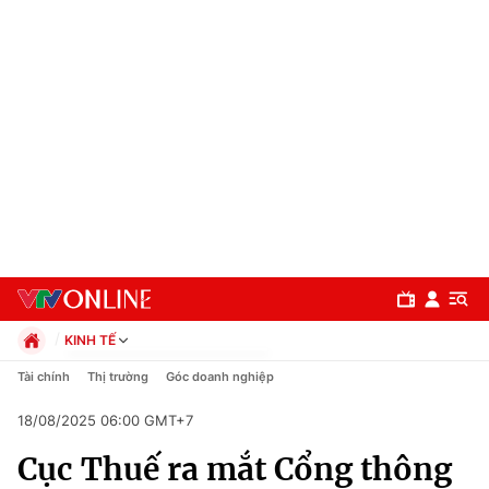
KINH TẾ
Chính trị
Tài chính
Thị trường
Góc doanh nghiệp
Xã hội
18/08/2025 06:00 GMT+7
Pháp luật
Chuyên mục
Kinh tế
Cục Thuế ra mắt Cổng thông
Thể thao