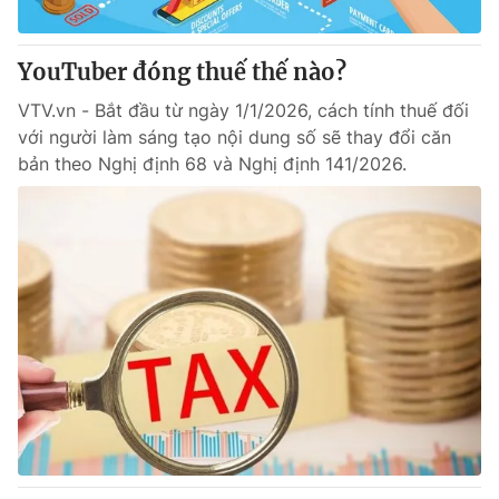
® Cấm sao chép dưới mọi hình thức nếu không có sự chấp
YouTuber đóng thuế thế nào?
thuận bằng văn bản. Ghi rõ nguồn VTV.vn khi phát hành lại
thông tin từ website này.
VTV.vn - Bắt đầu từ ngày 1/1/2026, cách tính thuế đối
với người làm sáng tạo nội dung số sẽ thay đổi căn
bản theo Nghị định 68 và Nghị định 141/2026.