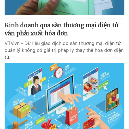
Giấy phép hoạt động báo in và báo điện tử số 483/GP-BTTTT
cấp ngày 29/12/2023
Tổng Biên tập:
Vũ Thanh Thủy
Kinh doanh qua sàn thương mại điện tử
Phó Tổng Biên tập:
Nguyễn Thị Mỹ Hạnh, Phạm Quốc Thắng,
vẫn phải xuất hóa đơn
Nguyễn Trọng Ninh
Tổng đài VTV:
024.38 355 931 - 024.38 355 932
VTV.vn - Dữ liệu giao dịch do sàn thương mại điện tử
Ðiện thoại Thời báo VTV:
024.66 897 897
quản lý không có giá trị pháp lý thay thế hóa đơn điện
Email:
toasoan@vtv.vn
tử.
Liên hệ quảng cáo:
024-7300.7108