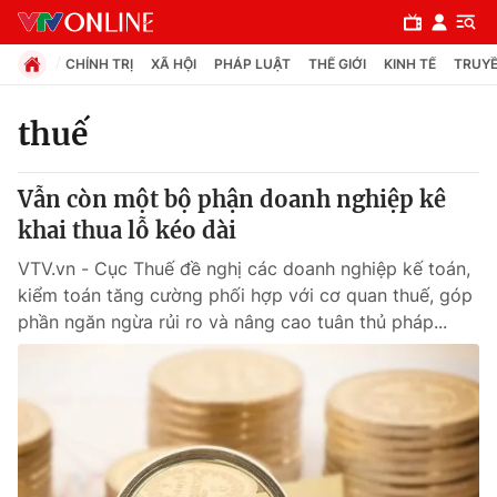
CHÍNH TRỊ
XÃ HỘI
PHÁP LUẬT
THẾ GIỚI
KINH TẾ
TRUYỀ
thuế
Chuyên mục
Vẫn còn một bộ phận doanh nghiệp kê
Chính trị
khai thua lỗ kéo dài
VTV.vn - Cục Thuế đề nghị các doanh nghiệp kế toán,
Xã hội
kiểm toán tăng cường phối hợp với cơ quan thuế, góp
phần ngăn ngừa rủi ro và nâng cao tuân thủ pháp...
Pháp luật
Y tế
Thế giới