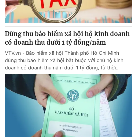
Thị trường 24h
Tấm lòng Việt
VTV4
Vươn mình bằng AI
Dừng thu bảo hiểm xã hội hộ kinh doanh
VTV9
VTV8
có doanh thu dưới 1 tỷ đồng/năm
VTV.vn - Bảo hiểm xã hội Thành phố Hồ Chí Minh
Liên hệ tòa soạn
English
dừng thu bảo hiểm xã hội bắt buộc với chủ hộ kinh
doanh có doanh thu năm dưới 1 tỷ đồng, từ thời...
THỜI BÁO VTV
Theo dõi báo trên
Cơ quan chủ quản:
Đài Truyền hình Việt Nam
Cơ quan báo chí:
Thời báo VTV