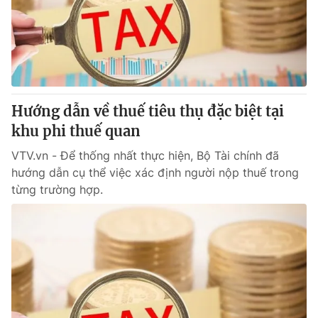
Tin tức
Kinh tế
Thế giới đó đây
Tài chính
Dữ liệu và đời sống
Câu chuyện quốc tế
Thị trường
Hướng dẫn về thuế tiêu thụ đặc biệt tại
Truyền hình
Góc doanh nghiệp
khu phi thuế quan
Phim VTV
Giải trí
VTV.vn - Để thống nhất thực hiện, Bộ Tài chính đã
Hậu trường
hướng dẫn cụ thể việc xác định người nộp thuế trong
Điện ảnh
từng trường hợp.
Đời sống
Nhân vật
Âm nhạc
Du lịch
Khán giả
Giáo dục
Sao
Làm đẹp
Giải sao mai
Tuyển sinh
Công nghệ
Chất lượng cuộc sống
Học trực tuyến
Hitech Công nghệ tương lai