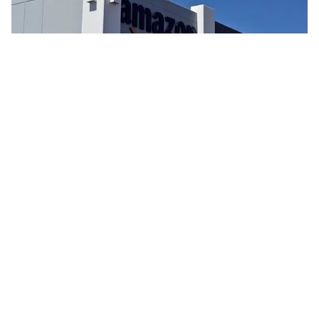
Tin mới
Video
Live
Emagazine
Trang chủ
Vàng miếng thường là "của để dành",
cần tính toán kỹ khi đánh thuế
VTV.vn - Câu hỏi ra là nên đánh thuế thế nào để vừa
bảo đảm công bằng, vừa không ảnh hưởng đến tâm lý
tích trữ, đầu tư hợp pháp của người dân.