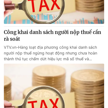
Giao lưu trực tuyến
Sản phẩm
Lịch phát sóng
Thị trường
Tư vấn
Công khai danh sách người nộp thuế cần
Chuyên mục khác
rà soát
Emagazine
Podcast
VTV.vn-Hàng loạt địa phương công khai danh sách
người nộp thuế ngừng hoạt động nhưng chưa hoàn
Photo
Infographic
thành thủ tục chấm dứt hiệu lực mã số thuế và...
Video
Shorts video
VTV Money
VTV Thể thao
VTV Sức khoẻ
Bất động sản