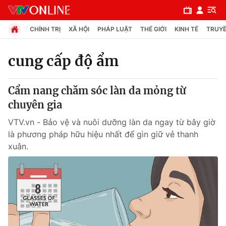
CHÍNH TRỊ
XÃ HỘI
PHÁP LUẬT
THẾ GIỚI
KINH TẾ
TRUYỀ
cung cấp độ ẩm
Chuyên mục
Cẩm nang chăm sóc làn da mỏng từ
Chính trị
chuyên gia
VTV.vn - Bảo vệ và nuôi dưỡng làn da ngay từ bây giờ
Xã hội
là phương pháp hữu hiệu nhất để gìn giữ vẻ thanh
xuân.
Pháp luật
Y tế
Thế giới