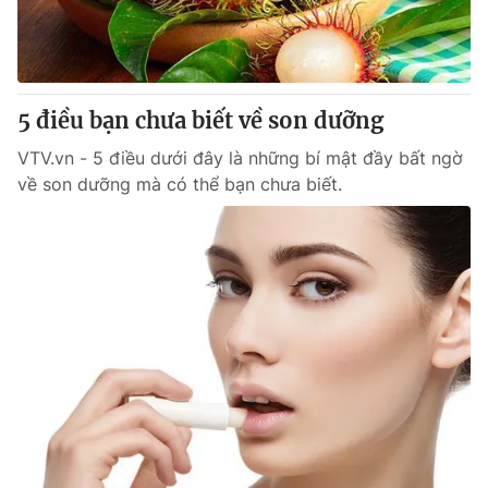
Thị trường 24h
Tấm lòng Việt
VTV4
Vươn mình bằng AI
5 điều bạn chưa biết về son dưỡng
VTV9
VTV8
VTV.vn - 5 điều dưới đây là những bí mật đầy bất ngờ
về son dưỡng mà có thể bạn chưa biết.
Liên hệ tòa soạn
English
THỜI BÁO VTV
Theo dõi báo trên
Cơ quan chủ quản:
Đài Truyền hình Việt Nam