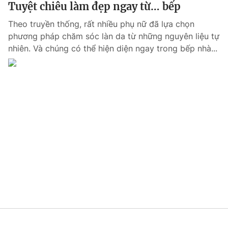
Tuyệt chiêu làm đẹp ngay từ… bếp
Theo truyền thống, rất nhiều phụ nữ đã lựa chọn
phương pháp chăm sóc làn da từ những nguyên liệu tự
nhiên. Và chúng có thể hiện diện ngay trong bếp nhà...
® Cấm sao chép dưới mọi hình thức nếu không có sự chấp
thuận bằng văn bản. Ghi rõ nguồn VTV.vn khi phát hành lại
thông tin từ website này.