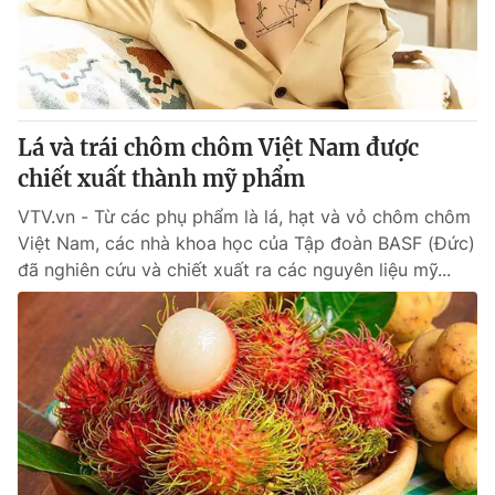
Giao lưu trực tuyến
Sản phẩm
Lịch phát sóng
Thị trường
Tư vấn
Lá và trái chôm chôm Việt Nam được
Chuyên mục khác
chiết xuất thành mỹ phẩm
Emagazine
Podcast
VTV.vn - Từ các phụ phẩm là lá, hạt và vỏ chôm chôm
Việt Nam, các nhà khoa học của Tập đoàn BASF (Đức)
Photo
Infographic
đã nghiên cứu và chiết xuất ra các nguyên liệu mỹ...
Video
Shorts video
VTV Money
VTV Thể thao
VTV Sức khoẻ
Bất động sản