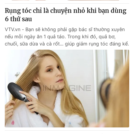
Cơ quan báo chí:
Thời báo VTV
Rụng tóc chỉ là chuyện nhỏ khi bạn dùng
Giấy phép hoạt động báo in và báo điện tử số 483/GP-BTTTT
6 thứ sau
cấp ngày 29/12/2023
VTV.vn - Bạn sẽ không phải gặp bác sĩ thường xuyên
Tổng Biên tập:
Vũ Thanh Thủy
nếu mỗi ngày ăn 1 quả táo. Trong khi đó, quả bơ,
Phó Tổng Biên tập:
Nguyễn Thị Mỹ Hạnh, Phạm Quốc Thắng,
chuối, sữa dừa và cà rốt... giúp giảm rụng tóc đáng kể.
Nguyễn Trọng Ninh
Tổng đài VTV:
024.38 355 931 - 024.38 355 932
Ðiện thoại Thời báo VTV:
024.66 897 897
Email:
toasoan@vtv.vn
Liên hệ quảng cáo:
024-7300.7108