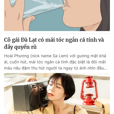
Tin tức
Kinh tế
Thế giới đó đây
Tài chính
Dữ liệu và đời sống
Câu chuyện quốc tế
Thị trường
Cô gái Đà Lạt có mái tóc ngắn cá tính và
Truyền hình
Góc doanh nghiệp
đầy quyến rũ
Phim VTV
Giải trí
Hoài Phương (nick name Sa Lem) với gương mặt khả
Hậu trường
ái, cuốn hút, mái tóc ngắn cá tính đặc biệt là đôi mắt
Điện ảnh
màu nâu đậm thu hút người ta ngay từ ánh nhìn đầu...
Đời sống
Nhân vật
Âm nhạc
Du lịch
Khán giả
Giáo dục
Sao
Làm đẹp
Giải sao mai
Tuyển sinh
Công nghệ
Chất lượng cuộc sống
Học trực tuyến
Hitech Công nghệ tương lai