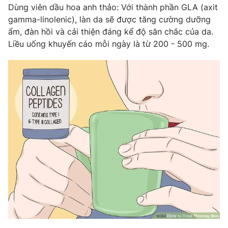
Dùng viên dầu hoa anh thảo: Với thành phần GLA (axit
gamma-linolenic), làn da sẽ được tăng cường dưỡng
ẩm, đàn hồi và cải thiện đáng kể độ săn chắc của da.
Liều uống khuyến cáo mỗi ngày là từ 200 - 500 mg.
THỜI BÁO VTV
Theo dõi báo trên
Cơ quan chủ quản:
Đài Truyền hình Việt Nam
Cơ quan báo chí:
Thời báo VTV
Giấy phép hoạt động báo in và báo điện tử số 483/GP-BTTTT
cấp ngày 29/12/2023
Tổng Biên tập:
Vũ Thanh Thủy
Phó Tổng Biên tập:
Nguyễn Thị Mỹ Hạnh, Phạm Quốc Thắng,
Nguyễn Trọng Ninh
Tổng đài VTV:
024.38 355 931 - 024.38 355 932
Ðiện thoại Thời báo VTV:
024.66 897 897