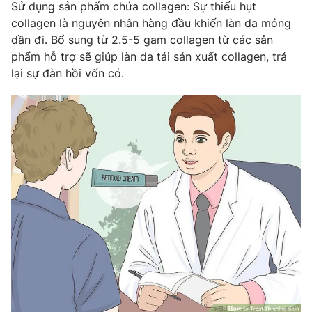
Email:
toasoan@vtv.vn
Sử dụng sản phẩm chứa collagen: Sự thiếu hụt
Liên hệ quảng cáo:
024-7300.7108
collagen là nguyên nhân hàng đầu khiến làn da mỏng
dần đi. Bổ sung từ 2.5-5 gam collagen từ các sản
phẩm hỗ trợ sẽ giúp làn da tái sản xuất collagen, trả
lại sự đàn hồi vốn có.
® Cấm sao chép dưới mọi hình thức nếu không có sự chấp
thuận bằng văn bản. Ghi rõ nguồn VTV.vn khi phát hành lại
thông tin từ website này.