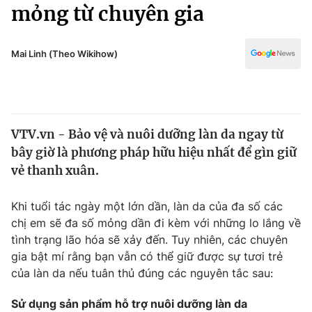
Chính trị
mỏng từ chuyên gia
Truyền hình
Văn hóa - Giải trí
Xã hội
Y tế
Mai Linh (Theo Wikihow)
Đời sống
Pháp luật
Công nghệ
Giáo dục
Y tế
VTV.vn - Bảo vệ và nuôi dưỡng làn da ngay từ
bây giờ là phương pháp hữu hiệu nhất để gìn giữ
Thế giới
vẻ thanh xuân.
Tin tức
Kinh tế
Khi tuổi tác ngày một lớn dần, làn da của đa số các
Thế giới đó đây
chị em sẽ đa số mỏng dần đi kèm với những lo lắng về
Tài chính
tình trạng lão hóa sẽ xảy đến. Tuy nhiên, các chuyên
Dữ liệu và đời sống
Câu chuyện quốc tế
gia bật mí rằng bạn vẫn có thể giữ được sự tươi trẻ
Thị trường
của làn da nếu tuân thủ đúng các nguyên tắc sau:
Truyền hình
Góc doanh nghiệp
Sử dụng sản phẩm hỗ trợ nuôi dưỡng làn da