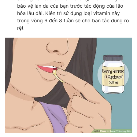
bảo vệ làn da của bạn trước tác động của lão
Photo
Infographic
hóa lâu dài. Kiên trì sử dụng loại vitamin này
trong vòng 6 đến 8 tuần sẽ cho bạn tác dụng rõ
Video
Shorts video
rệt
VTV Money
VTV Thể thao
VTV Sức khoẻ
Bất động sản
Thị trường 24h
Tấm lòng Việt
VTV4
Vươn mình bằng AI
VTV9
VTV8
Liên hệ tòa soạn
English