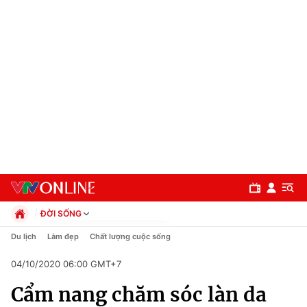
ĐỜI SỐNG
Chính trị
Du lịch
Làm đẹp
Chất lượng cuộc sống
Xã hội
04/10/2020 06:00 GMT+7
Pháp luật
Chuyên mục
Kinh tế
Cẩm nang chăm sóc làn da
Thể thao