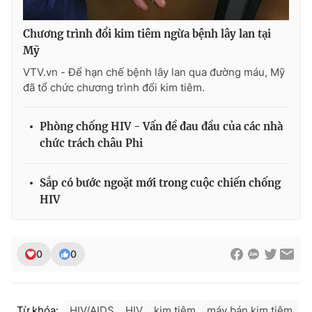
Photo
Infographic
Chương trình đổi kim tiêm ngừa bệnh lây lan tại
Mỹ
Video
Shorts video
VTV.vn - Để hạn chế bệnh lây lan qua đường máu, Mỹ
đã tổ chức chương trình đổi kim tiêm.
VTV Money
VTV Thể thao
Phòng chống HIV - Vấn đề đau đầu của các nhà
chức trách châu Phi
VTV Sức khoẻ
Bất động sản
Sắp có bước ngoặt mới trong cuộc chiến chống
Thị trường 24h
Tấm lòng Việt
HIV
VTV4
Vươn mình bằng AI
0
0
VTV9
VTV8
Liên hệ tòa soạn
English
Từ khóa:
HIV/AIDS
HIV
kim tiêm
máy bán kim tiêm