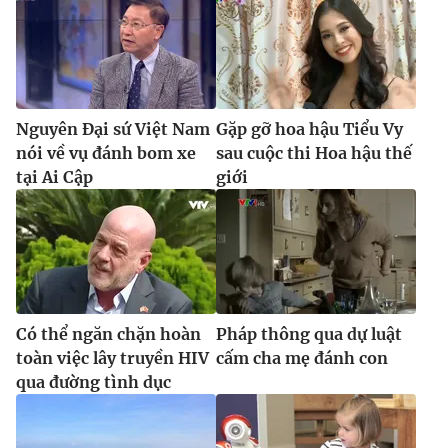
Ðiện thoại Thời báo VTV:
024.66 897 897
Email:
toasoan@vtv.vn
Liên hệ quảng cáo:
024-7300.7108
Nguyên Đại sứ Việt Nam
Gặp gỡ hoa hậu Tiểu Vy
nói về vụ đánh bom xe
sau cuộc thi Hoa hậu thế
tại Ai Cập
giới
Có thể ngăn chặn hoàn
Pháp thông qua dự luật
® Cấm sao chép dưới mọi hình thức nếu không có sự chấp
toàn việc lây truyền HIV
cấm cha mẹ đánh con
thuận bằng văn bản. Ghi rõ nguồn VTV.vn khi phát hành lại
qua đường tình dục
thông tin từ website này.