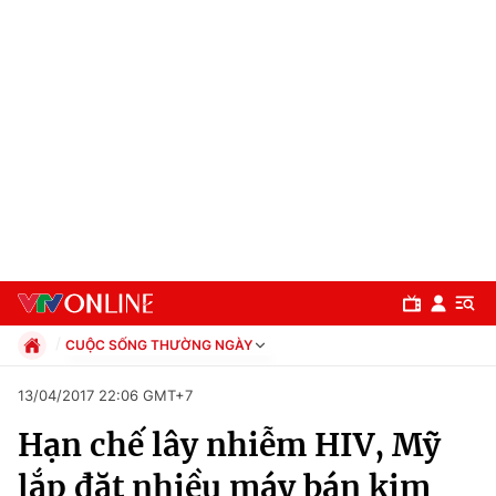
CUỘC SỐNG THƯỜNG NGÀY
Chính trị
13/04/2017 22:06 GMT+7
Xã hội
Hạn chế lây nhiễm HIV, Mỹ
Pháp luật
Chuyên mục
Kinh tế
lắp đặt nhiều máy bán kim
Thể thao