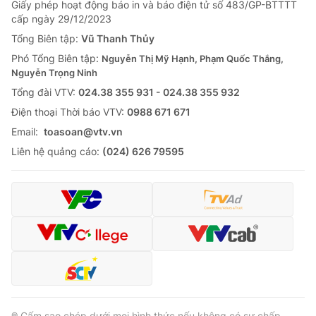
Giấy phép hoạt động báo in và báo điện tử số 483/GP-BTTTT
cấp ngày 29/12/2023
Tổng Biên tập:
Vũ Thanh Thủy
Phó Tổng Biên tập:
Nguyễn Thị Mỹ Hạnh, Phạm Quốc Thắng,
Nguyễn Trọng Ninh
Tổng đài VTV:
024.38 355 931 - 024.38 355 932
Ðiện thoại Thời báo VTV:
0988 671 671
Email:
toasoan@vtv.vn
Liên hệ quảng cáo:
(024) 626 79595
® Cấm sao chép dưới mọi hình thức nếu không có sự chấp