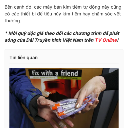
Phim VTV
Giải trí
Bên cạnh đó, các máy bán kim tiêm tự động này cũng
Hậu trường
có các thiết bị để tiêu hủy kim tiêm hay chăm sóc vết
Điện ảnh
thương.
Đời sống
Nhân vật
Âm nhạc
* Mời quý độc giả theo dõi các chương trình đã phát
Du lịch
Khán giả
Giáo dục
sóng của Đài Truyền hình Việt Nam trên
TV Online
!
Sao
Làm đẹp
Giải sao mai
Tuyển sinh
Công nghệ
Chất lượng cuộc sống
Tin liên quan
Học trực tuyến
Hitech Công nghệ tương lai
Giao lưu trực tuyến
Sản phẩm
Lịch phát sóng
Thị trường
Tư vấn
Chuyên mục khác
Emagazine
Podcast