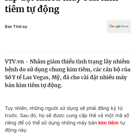
Chính trị
tiêm tự động
Truyền hình
Văn hóa - Giải trí
Xã hội
Y tế
Ban Thời sự
Đời sống
Pháp luật
Công nghệ
Giáo dục
Y tế
VTV.vn - Nhằm giảm thiểu tình trạng lây nhiễm
bệnh do sử dụng chung kim tiêm, các cán bộ của
Thế giới
Sở Y tế Las Vegas, Mỹ, đã cho cài đặt nhiều máy
Tin tức
bán kim tiêm tự động.
Kinh tế
Thế giới đó đây
Tài chính
Dữ liệu và đời sống
Tuy nhiên, những người sử dụng sẽ phải đăng ký từ
Câu chuyện quốc tế
Thị trường
trước. Sau đó, họ sẽ được cung cấp thẻ và một mã số
riêng để có thể sử dụng những máy bán
kim tiêm
tự
Truyền hình
Góc doanh nghiệp
động này.