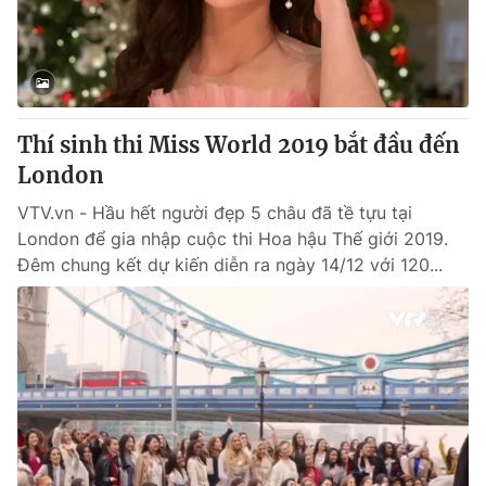
Giao lưu trực tuyến
Sản phẩm
Lịch phát sóng
Thị trường
Tư vấn
Thí sinh thi Miss World 2019 bắt đầu đến
Chuyên mục khác
London
Emagazine
Podcast
VTV.vn - Hầu hết người đẹp 5 châu đã tề tựu tại
London để gia nhập cuộc thi Hoa hậu Thế giới 2019.
Photo
Infographic
Đêm chung kết dự kiến diễn ra ngày 14/12 với 120...
Video
Shorts video
VTV Money
VTV Thể thao
VTV Sức khoẻ
Bất động sản