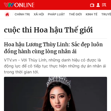
CHÍNH TRỊ
XÃ HỘI
PHÁP LUẬT
THẾ GIỚI
KINH TẾ
TRUYỀ
cuộc thi Hoa hậu Thế giới
Chuyên mục
Hoa hậu Lương Thùy Linh: Sắc đẹp luôn
Chính trị
đồng hành cùng lòng nhân ái
VTV.vn - Với Thùy Linh, những danh hiệu có được là
Xã hội
động lực để cô tiếp tục thực hiện những dự án nhân ái
trong thời gian tới.
Pháp luật
Y tế
Thế giới