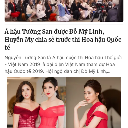
Thị trường 24h
Tấm lòng Việt
VTV4
Vươn mình bằng AI
Á hậu Tường San được Đỗ Mỹ Linh,
VTV9
VTV8
Huyền My chia sẻ trước thi Hoa hậu Quốc
tế
Liên hệ tòa soạn
English
Nguyễn Tường San là Á hậu cuộc thi Hoa hậu Thế giới
- Việt Nam 2019 là đại diện Việt Nam tham dự Hoa
hậu Quốc tế 2019. Hội ngộ đàn chị Đỗ Mỹ Linh,...
THỜI BÁO VTV
Theo dõi báo trên
Cơ quan chủ quản:
Đài Truyền hình Việt Nam
Cơ quan báo chí:
Thời báo VTV