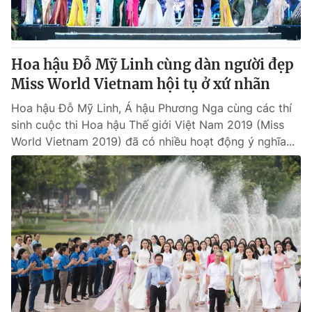
® Cấm sao chép dưới mọi hình thức nếu không có sự chấp
thuận bằng văn bản. Ghi rõ nguồn VTV.vn khi phát hành lại
Hoa hậu Đỗ Mỹ Linh cùng dàn người đẹp
thông tin từ website này.
Miss World Vietnam hội tụ ở xứ nhãn
Hoa hậu Đỗ Mỹ Linh, Á hậu Phương Nga cùng các thí
sinh cuộc thi Hoa hậu Thế giới Việt Nam 2019 (Miss
World Vietnam 2019) đã có nhiều hoạt động ý nghĩa...