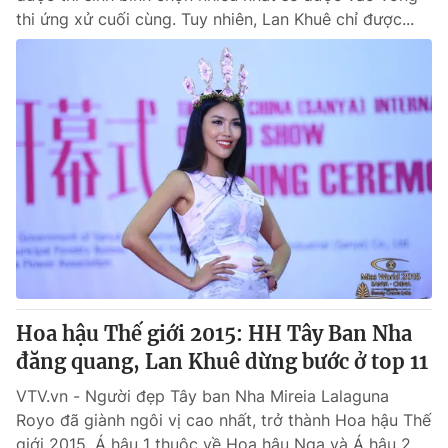
thi ứng xử cuối cùng. Tuy nhiên, Lan Khuê chỉ được...
Hoa hậu Thế giới 2015: HH Tây Ban Nha
đăng quang, Lan Khuê dừng bước ở top 11
VTV.vn - Người đẹp Tây ban Nha Mireia Lalaguna
Royo đã giành ngôi vị cao nhất, trở thành Hoa hậu Thế
giới 2015. Á hậu 1 thuộc về Hoa hậu Nga và Á hậu 2...