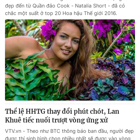
đẹp đến từ Quần đảo Cook - Natalia Short - đã có
chắc một suất ở top 20 Hoa hậu Thế giới 2016.
Thể lệ HHTG thay đổi phút chót, Lan
Khuê tiếc nuối trượt vòng ứng xử
VTV.vn - Theo như BTC thông báo ban đầu, người đẹp
được thí sinh bình chọn nhiều nhất sẽ được vào vòng