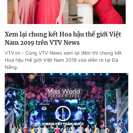
Giấy phép hoạt động báo in và báo điện tử số 483/GP-BTTTT
cấp ngày 29/12/2023
Tổng Biên tập:
Vũ Thanh Thủy
Phó Tổng Biên tập:
Nguyễn Thị Mỹ Hạnh, Phạm Quốc Thắng,
Xem lại chung kết Hoa hậu thế giới Việt
Nguyễn Trọng Ninh
Tổng đài VTV:
Nam 2019 trên VTV News
024.38 355 931 - 024.38 355 932
Ðiện thoại Thời báo VTV:
024.66 897 897
VTV.vn - Cùng VTV News xem lại đêm thi chung kết
Email:
toasoan@vtv.vn
Hoa hậu thế giới Việt Nam 2019 vừa diễn ra tại Đà
Liên hệ quảng cáo:
024-7300.7108
Nẵng.