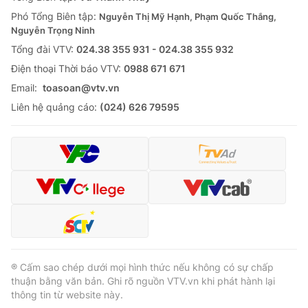
Thị trường 24h
Tấm lòng Việt
Phó Tổng Biên tập:
Nguyễn Thị Mỹ Hạnh, Phạm Quốc Thắng,
Nguyễn Trọng Ninh
VTV4
Vươn mình bằng AI
Tổng đài VTV:
024.38 355 931 - 024.38 355 932
Ðiện thoại Thời báo VTV:
0988 671 671
VTV9
VTV8
Email:
toasoan@vtv.vn
Liên hệ quảng cáo:
(024) 626 79595
Liên hệ tòa soạn
English
THỜI BÁO VTV
Theo dõi báo trên
® Cấm sao chép dưới mọi hình thức nếu không có sự chấp
thuận bằng văn bản. Ghi rõ nguồn VTV.vn khi phát hành lại
thông tin từ website này.
Cơ quan chủ quản:
Đài Truyền hình Việt Nam