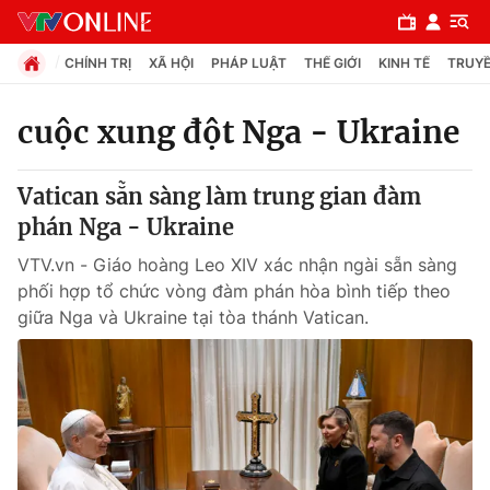
CHÍNH TRỊ
XÃ HỘI
PHÁP LUẬT
THẾ GIỚI
KINH TẾ
TRUYỀ
cuộc xung đột Nga - Ukraine
Chuyên mục
Vatican sẵn sàng làm trung gian đàm
Chính trị
phán Nga - Ukraine
VTV.vn - Giáo hoàng Leo XIV xác nhận ngài sẵn sàng
Xã hội
phối hợp tổ chức vòng đàm phán hòa bình tiếp theo
giữa Nga và Ukraine tại tòa thánh Vatican.
Pháp luật
Y tế
Thế giới