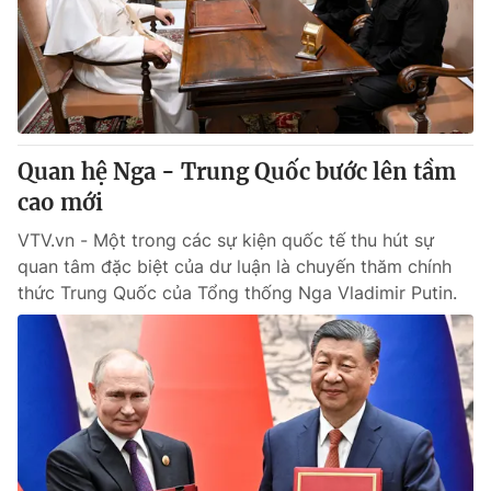
Tin tức
Kinh tế
Thế giới đó đây
Tài chính
Dữ liệu và đời sống
Câu chuyện quốc tế
Thị trường
Quan hệ Nga - Trung Quốc bước lên tầm
Truyền hình
Góc doanh nghiệp
cao mới
Phim VTV
Giải trí
VTV.vn - Một trong các sự kiện quốc tế thu hút sự
Hậu trường
quan tâm đặc biệt của dư luận là chuyến thăm chính
Điện ảnh
thức Trung Quốc của Tổng thống Nga Vladimir Putin.
Đời sống
Nhân vật
Âm nhạc
Du lịch
Khán giả
Giáo dục
Sao
Làm đẹp
Giải sao mai
Tuyển sinh
Công nghệ
Chất lượng cuộc sống
Học trực tuyến
Hitech Công nghệ tương lai