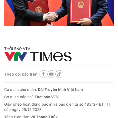
Giao lưu trực tuyến
Sản phẩm
Lịch phát sóng
Thị trường
Tư vấn
Chuyên mục khác
Emagazine
Podcast
THỜI BÁO VTV
Photo
Infographic
Theo dõi báo trên
Video
Shorts video
Cơ quan chủ quản:
Đài Truyền hình Việt Nam
VTV Money
VTV Thể thao
Cơ quan báo chí:
Thời báo VTV
Giấy phép hoạt động báo in và báo điện tử số 483/GP-BTTTT
VTV Sức khoẻ
Bất động sản
cấp ngày 29/12/2023
Tổng Biên tập:
Vũ Thanh Thủy